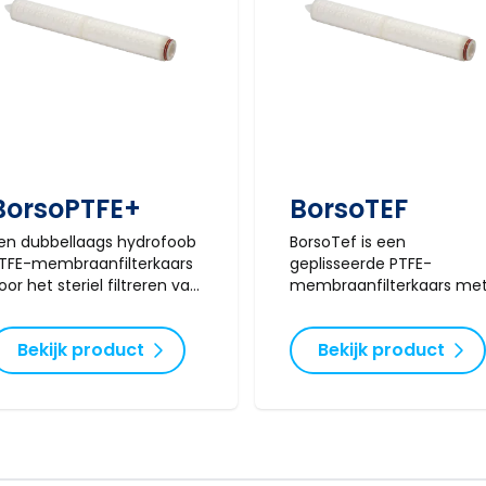
BorsoPTFE+
BorsoTEF
en dubbellaags hydrofoob
BorsoTef is een
TFE-membraanfilterkaars
geplisseerde PTFE-
oor het steriel filtreren van
membraanfilterkaars me
ucht, gassen of voor het
een PFA binnen- en
eluchten van uw steriele
buitenkern. Verkrijgbaar in
Bekijk product
Bekijk product
anks. Verkrijgbaar in 0,1, 0,2,
0,05 tot 10 µm en in lengt
,45 en 1,0 micron, en in
tot 40 inch.
erschillende lengtes tot 40
nch.