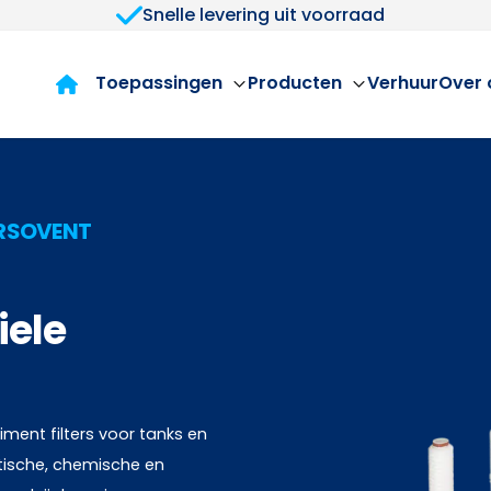
Snelle levering uit voorraad
Toepassingen
Producten
Verhuur
Over 
ORSOVENT
iele
iment filters voor tanks en
utische, chemische en