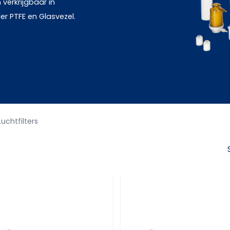
 verkrijgbaar in
r PTFE en Glasvezel.
Luchtfilters