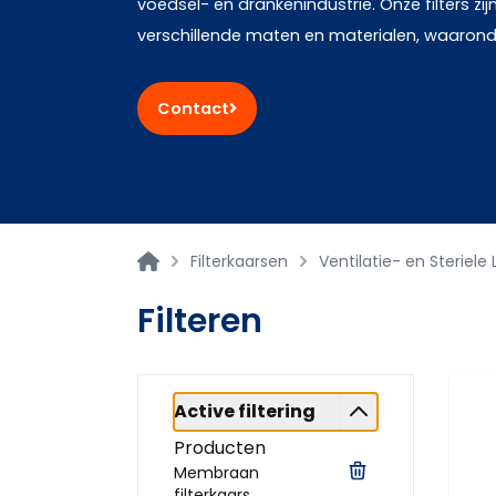
voedsel- en drankenindustrie. Onze filters zijn
verschillende maten en materialen, waaronde
Contact
Filterkaarsen
Ventilatie- en Steriele 
Filteren
Active filtering
Producten
Membraan
filterkaars