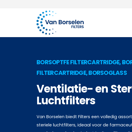
100 jaar ervaring
Ga naar de inhoud
BORSOPTFE FILTERCARTRIDGE, B
FILTERCARTRIDGE, BORSOGLASS
Ventilatie- en Ster
Luchtfilters
Van Borselen biedt Filters een volledig assort
steriele luchtfilters, ideaal voor de farmace