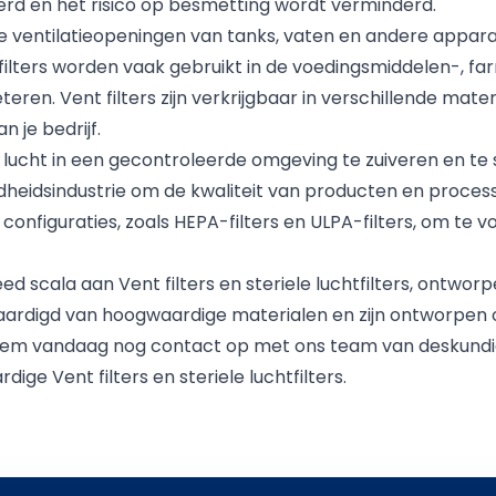
erd en het risico op besmetting wordt verminderd.
 de ventilatieopeningen van tanks, vaten en andere appa
ze filters worden vaak gebruikt in de voedingsmiddelen-,
teren. Vent filters zijn verkrijgbaar in verschillende ma
 je bedrijf.
e lucht in een gecontroleerde omgeving te zuiveren en te s
heidsindustrie om de kwaliteit van producten en processe
en configuraties, zoals HEPA-filters en ULPA-filters, om t
eed scala aan Vent filters en steriele luchtfilters, ontw
ervaardigd van hoogwaardige materialen en zijn ontworpen 
 Neem vandaag nog contact op met ons team van deskundi
ge Vent filters en steriele luchtfilters.