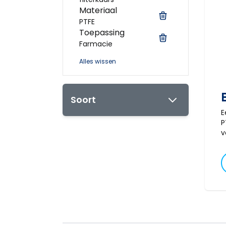
Materiaal
PTFE
Toepassing
Farmacie
Alles wissen
Soort
E
P
v
l
b
t
0
v
i