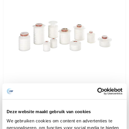
BorsoPTFE-JM
A full range junior style Hydrophobic PTFE Membrane Filter Cartridges.
Deze website maakt gebruik van cookies
The hydrophobic membrane makes the filter ideally suited for sterile
filtration of gases and air.
We gebruiken cookies om content en advertenties te
personaliseren, om functies voor social media te bieden