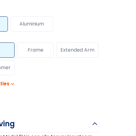
Aluminium
Frame
Extended Arm
mmer
ties
ving