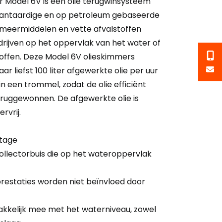
r Model 6V is een olie terugwinsysteem
 plantaardige en op petroleum gebaseerde
 smeermiddelen en vette afvalstoffen
 drijven op het oppervlak van het water of
toffen. Deze Model 6V olieskimmers
r liefst 100 liter afgewerkte olie per uur
in een trommel, zodat de olie efficiënt
ruggewonnen. De afgewerkte olie is
rvrij.
tage
ollectorbuis die op het wateroppervlak
restaties worden niet beïnvloed door
makkelijk mee met het waterniveau, zowel