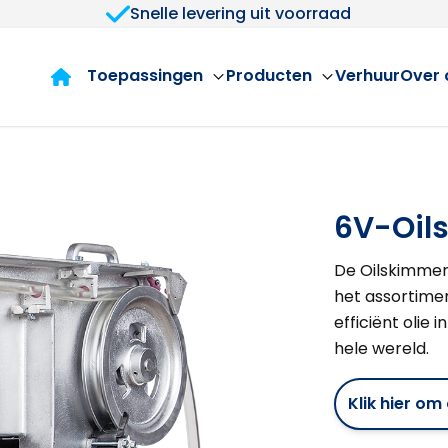
Snelle levering uit voorraad
Toepassingen
Producten
Verhuur
Over 
6V-Oil
De Oilskimmer 
het assortimen
efficiënt olie 
hele wereld.
Klik hier o