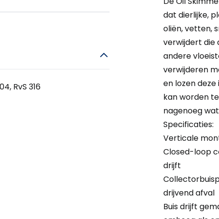
De Oil Skimme
dat dierlijke,
oliën, vetten,
verwijdert die
andere vloeis
verwijderen maa
en lozen deze 
04, RvS 316
kan worden te
nagenoeg wate
Specificaties:
Verticale mon
Closed-loop c
drijft
Collectorbuisp
drijvend afval
Buis drijft ge