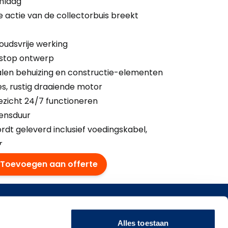
mlaag
 actie van de collectorbuis breekt
oudsvrije werking
rstop ontwerp
en behuizing en constructie-elementen
s, rustig draaiende motor
ezicht 24/7 functioneren
vensduur
rdt geleverd inclusief voedingskabel,
.
Toevoegen aan offerte
singen
Alles toestaan
smiddelen & dranken