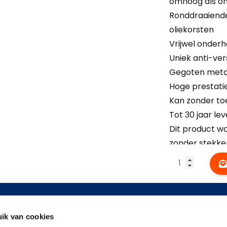
omhoog als o
Ronddraaiende
oliekorsten
Vrijwel onderh
Uniek anti-ve
Gegoten metal
Hoge prestatie
Kan zonder to
Tot 30 jaar le
Dit product wo
zonder stekker
Aantal
gegevens
Informatie
Toepas
ik van cookies
aat 66
Over ons
Voeding