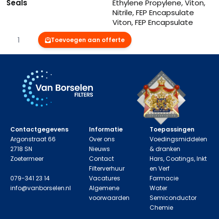
Seals
Ethylene Propylene, Viton,
Nitrile, FEP Encapsulate
Viton, FEP Encapsulate
Silicon
Aantal
Toevoegen aan offerte
Contactgegevens
Informatie
Toepassingen
Argonstraat 66
Over ons
Voedingsmiddelen
2718 SN
Nieuws
& dranken
Zoetermeer
Contact
Hars, Coatings, Inkt
Filterverhuur
en Verf
079-341 23 14
Vacatures
Farmacie
info@vanborselen.nl
Algemene
Water
voorwaarden
Semiconductor
Chemie