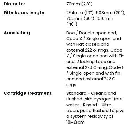
Diameter
70mm (2,8'')
Filterkaars lengte
254mm (10”), 508mm (20”),
762mm (30”), 1016mm
(40”)
Aansluiting
Doe / Double open end,
Code 3 / Single open end
with Flat closed and
external 222 o-rings, Code
7 / Single open end with Fin
end, 2 locking tabs and
external 226 O-ring, Code 8
/ Single open end with fin
end and external 222 O-
rings
Cartridge treatment
Standard - Cleand and
Flushed with pyrogen-free
water. , Rinsed - Ultra-
clean, pulse flushed to give
a system resistivity of
18MΩ.cm