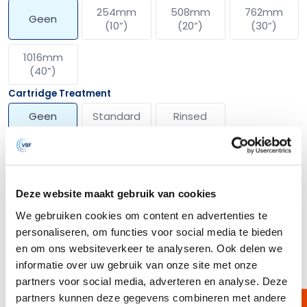
254mm
508mm
762mm
Geen
(10”)
(20”)
(30”)
1016mm
(40”)
Cartridge Treatment
Geen
Standard
Rinsed
Toon meer opties
Deze website maakt gebruik van cookies
We gebruiken cookies om content en advertenties te
Omschrijving
personaliseren, om functies voor social media te bieden
BorsoPTFE microfiltratie elementen zijn speciaal ontworpen voor het
en om ons websiteverkeer te analyseren. Ook delen we
gebruik in corrosieve gassen. Een natuurlijk sterk hydrofoob PTFE
informatie over uw gebruik van onze site met onze
membraan maakt dit het patroon van uw keuze wanneer een hoge
partners voor social media, adverteren en analyse. Deze
weerstand tegen agressieve vloeistoffen vereist is.
partners kunnen deze gegevens combineren met andere
BorsoPes PTFE Membraan Filterkaarsen zijn 100% integriteit