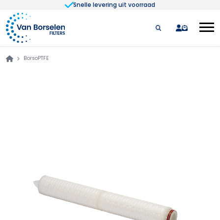
Snelle levering uit voorraad
Ga naar de inhoud
quote
BorsoPTFE