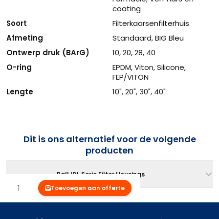
coating
Soort
Filterkaarsenfilterhuis
Afmeting
Standaard, BIG Bleu
Ontwerp druk (BArG)
10, 20, 28, 40
O-ring
EPDM, Viton, Silicone,
FEP/VITON
Lengte
10", 20", 30", 40"
Dit is ons alternatief voor de volgende
producten
Pall IDL Serie Filter Housings
Aantal
Toevoegen aan offerte