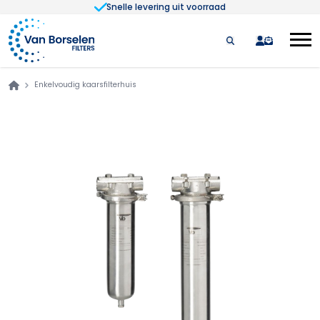
Snelle levering uit voorraad
Ga naar de inhoud
quote
Enkelvoudig kaarsfilterhuis