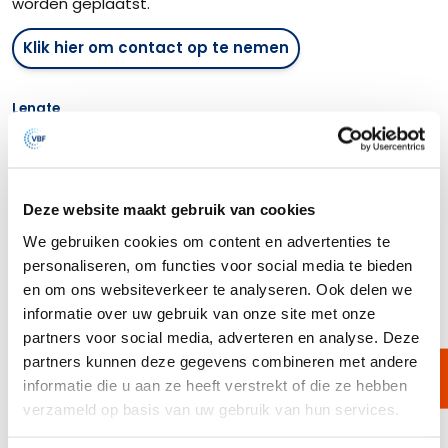
worden geplaatst.
Klik hier om contact op te nemen
Lengte
Geen
10''
20''
30''
40''
Deze website maakt gebruik van cookies
Afmeting
We gebruiken cookies om content en advertenties te
Geen
Standaard
BIG Bleu
personaliseren, om functies voor social media te bieden
en om ons websiteverkeer te analyseren. Ook delen we
Toon meer opties
informatie over uw gebruik van onze site met onze
partners voor social media, adverteren en analyse. Deze
partners kunnen deze gegevens combineren met andere
informatie die u aan ze heeft verstrekt of die ze hebben
Omschrijving
verzameld op basis van uw gebruik van hun services.
Enkelvoudig kaarsfilterhuis