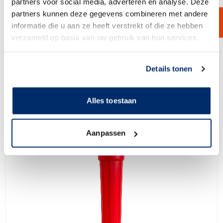
partners voor social media, adverteren en analyse. Deze
partners kunnen deze gegevens combineren met andere
Transparant Plastic Kaarsenfilterhuis
informatie die u aan ze heeft verstrekt of die ze hebben
Het Transparante Plastic Kaarsenfilterhuis van Van Borselen Filters is
verzameld op basis van uw gebruik van hun services.
ontworpen voor industriële toepassingen in water, chemie,
semiconductor, olie, gas en verf.
Link naar
cookieverklaring
Bekijk product
Details tonen
Alles toestaan
Aanpassen