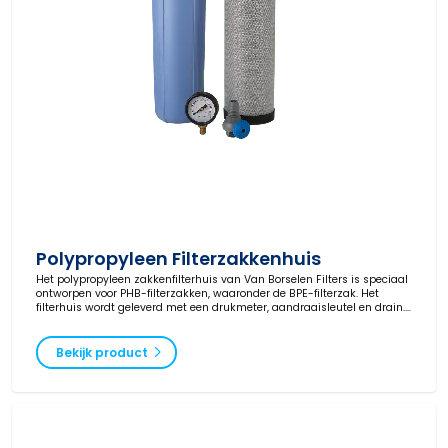
Polypropyleen Filterzakkenhuis
Het polypropyleen zakkenfilterhuis van Van Borselen Filters is speciaal
ontworpen voor PHB-filterzakken, waaronder de BPE-filterzak. Het
filterhuis wordt geleverd met een drukmeter, aandraaisleutel en drain.
Let op: standaard filterzakken passen niet in dit model. Ideaal voor
toepassingen in waterbehandeling, chemie en olie- en gasindustrie.
Bekijk product