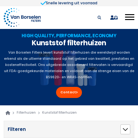
Snelle levering uit voorraad
Ga naar de inhoud
quote
HIGH QUALITY, PERFORMANCE, ECONOMY
Kunststof filterhuizen
Van Borselen Filters levert kunststof filterhuizen die wereldwijd worden
erkend als de ultieme standaard op het gebied van kwaliteit, prestaties en
kosteneffectiviteit. Ons uitgebreide assortiment filtervaten is vervaardigd
uit FDA-goedgekeurde materialen en voldoet aan de strenge eisen van de
BS9620- en WRAS-normen.
Contact
Filterhuizen
Kunststof filterhuizen
Filteren