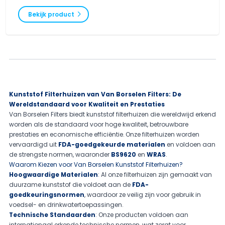
Bekijk product
Kunststof Filterhuizen van Van Borselen Filters: De
Wereldstandaard voor Kwaliteit en Prestaties
Van Borselen Filters biedt kunststof filterhuizen die wereldwijd erkend
worden als de standaard voor hoge kwaliteit, betrouwbare
prestaties en economische efficiëntie. Onze filterhuizen worden
vervaardigd uit
FDA-goedgekeurde materialen
en voldoen aan
de strengste normen, waaronder
BS9620
en
WRAS
.
Waarom Kiezen voor Van Borselen Kunststof Filterhuizen?
Hoogwaardige Materialen
: Al onze filterhuizen zijn gemaakt van
duurzame kunststof die voldoet aan de
FDA-
goedkeuringsnormen
, waardoor ze veilig zijn voor gebruik in
voedsel- en drinkwatertoepassingen.
Technische Standaarden
: Onze producten voldoen aan
internationaal erkende technische normen, wat zorgt voor