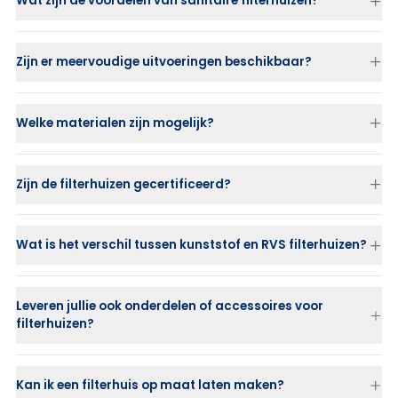
Wat zijn de voordelen van sanitaire filterhuizen?
Zijn er meervoudige uitvoeringen beschikbaar?
Welke materialen zijn mogelijk?
Zijn de filterhuizen gecertificeerd?
Wat is het verschil tussen kunststof en RVS filterhuizen?
RVS filterhuizen
zijn sterk, duurzaam en geschikt voor hoge
drukken.
Leveren jullie ook onderdelen of accessoires voor
Kunststof filterhuizen (PP of PVDF)
zijn ideaal bij corrosieve of
filterhuizen?
chemische vloeistoffen waar RVS niet toepasbaar is.
Kan ik een filterhuis op maat laten maken?