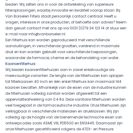
bieden. Wij zetten ons in voor de ontwikkeling van superieure
filteroplossingen, waarbij innovatie en kwaliteit voorop staan. Bij
Van Borselen Filters staat persoonlijk contact centraal. Heeft u
vragen, interesse in onze producten, of behoefte aan advies? Neem
dan gerust contact met ons op via 0031 (0)79 34 123 14 of stuur een
e-mail naar
info@vanborselen.nl
.
Een filterhuis kan worden geproduceerd met verschillende
aansluitingen, in verschillende grootten, variërend in maximale
druk en kan worden gebruikt voor verschillende toepassingen,
waaronder de farmacie, chemie en de behandeling van water.
Kaarsenfilterhuis
Wij bieden kaarsenfilterhuizen aan in zowel enkelvoudige als
meervoudige varianten. De lengte van de filterhuizen kan oplopen
tot filterkaarsen 40 inch en één enkel filterhuis kan maximaal 144
kaarsen bevatten. Afhankelijk van de eisen van de industrie kunnen
de filterhuizen volledig sanitair worden afgewerkt tot een
oppervlakteafwerking van 0.4 Ra. Deze sanitaire filterhuizen worden
veel toegepast in de farmaceutische industrie. Onze filterhuizen zijn
verkrijgbaar in verschillende materialen en drukklassen. Wij zijn
volledig op de hoogte van de toenemende technische eisen van
ontwerpcodes zoals ASME VIII, PD5500 en EN13445. Daarnaast zijn
onze filterhuizen gecertificeerd volgens de ATEX- en Pressure