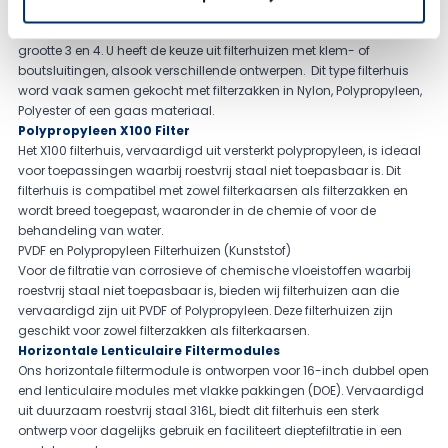
Zakkenfilterhuis (Grootte 3 en 4)
Deze (rvs) filterhuizen zijn specifiek ontworpen voor filterzakken van
grootte 3 en 4. U heeft de keuze uit filterhuizen met klem- of
boutsluitingen, alsook verschillende ontwerpen. Dit type filterhuis
word vaak samen gekocht met filterzakken in
Nylon
,
Polypropyleen
,
Polyester
of een
gaas
materiaal.
Polypropyleen X100 Filter
Het X100 filterhuis, vervaardigd uit versterkt polypropyleen, is ideaal
voor toepassingen waarbij roestvrij staal niet toepasbaar is. Dit
filterhuis is compatibel met zowel filterkaarsen als filterzakken en
wordt breed toegepast, waaronder in de chemie of voor de
behandeling van water.
PVDF en Polypropyleen Filterhuizen (Kunststof)
Voor de filtratie van corrosieve of chemische vloeistoffen waarbij
roestvrij staal niet toepasbaar is, bieden wij filterhuizen aan die
vervaardigd zijn uit PVDF of Polypropyleen. Deze filterhuizen zijn
geschikt voor zowel filterzakken als filterkaarsen.
Horizontale Lenticulaire Filtermodules
Ons horizontale filtermodule is ontworpen voor 16-inch dubbel open
end lenticulaire modules met vlakke pakkingen (DOE). Vervaardigd
uit duurzaam roestvrij staal 316L, biedt dit filterhuis een sterk
ontwerp voor dagelijks gebruik en faciliteert dieptefiltratie in een