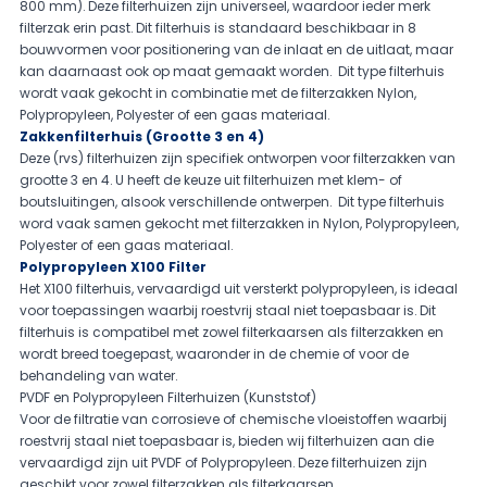
800 mm). Deze filterhuizen zijn universeel, waardoor ieder merk
filterzak erin past. Dit filterhuis is standaard beschikbaar in
8
bouwvormen
voor positionering van de inlaat en de uitlaat, maar
kan daarnaast ook op maat gemaakt worden. Dit type filterhuis
wordt vaak gekocht in combinatie met de filterzakken
Nylon
,
Polypropyleen
,
Polyester
of een
gaas
materiaal.
Zakkenfilterhuis (Grootte 3 en 4)
Deze (rvs) filterhuizen zijn specifiek ontworpen voor filterzakken van
grootte 3 en 4. U heeft de keuze uit filterhuizen met klem- of
boutsluitingen, alsook verschillende ontwerpen. Dit type filterhuis
word vaak samen gekocht met filterzakken in
Nylon
,
Polypropyleen
,
Polyester
of een
gaas
materiaal.
Polypropyleen X100 Filter
Het X100 filterhuis, vervaardigd uit versterkt polypropyleen, is ideaal
voor toepassingen waarbij roestvrij staal niet toepasbaar is. Dit
filterhuis is compatibel met zowel filterkaarsen als filterzakken en
wordt breed toegepast, waaronder in de chemie of voor de
behandeling van water.
PVDF en Polypropyleen Filterhuizen (Kunststof)
Voor de filtratie van corrosieve of chemische vloeistoffen waarbij
roestvrij staal niet toepasbaar is, bieden wij filterhuizen aan die
vervaardigd zijn uit PVDF of Polypropyleen. Deze filterhuizen zijn
geschikt voor zowel filterzakken als filterkaarsen.