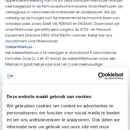
oppervlakteafwerking van 0.4 Ra. Deze sanitaire filterhuizen worden
veel toegepast in de farmaceutische industrie. Onze filterhuizen zijn
verkrijgbaar in verschillende materialen en drukklassen. Wij zijn
volledig op de hoogte van de toenemende technische eisen van
ontwerpcodes zoals ASME VIII, PD5500 en EN13445. Daarnaast zijn
onze filterhuizen gecertificeerd volgens de ATEX- en Pressure
Equipment Directive (PED) 2014/68/EU-normen. Bekijk hier ons
assortiment voor
filterkaarsen
.
Zakkenfilterhuis
Het zakkenfilterhuis is te verkrijgen in standaard 4 verschillende
formaten (size 1,2, 3 en 4). Naast de zakkenfilterhuizen waar één
filterzak in gaat heb je voor size 1 en 2 ook meervoudige
zakkenfilterhuizen. Afhankelijk van de wensen die de betreffende
industrie stelt, kunnen de filterhuizenhuizen volledig sanitair worden
afgewerkt tot 0.4RA. Deze sanitaire zakkenfilterhuizen worden veel in
de farmaceutische industrie toegepast. De filterhuizen zijn leverbaar
in verschillende materialen en drukklassen. Standaard zijn de
Deze website maakt gebruik van cookies
filterhuizen beschikbaar tot een maximale druk van 10 bar. Een
hogere maximale druk is ook mogelijk op aanvraag. Dit type
We gebruiken cookies om content en advertenties te
filterhuis is veel voorkomend voor de behandeling van water, in de
personaliseren, om functies voor social media te bieden
chemie en voedingsmiddelen en dranken. Wij zijn bekend met de
en om ons websiteverkeer te analyseren. Ook delen we
toenemende technische eisen van ontwerpcodes zoals o.a. ASME
informatie over uw gebruik van onze site met onze
VIII, PD5500 en EN13445. Onze filterhuizen zijn ATEX en Pressure