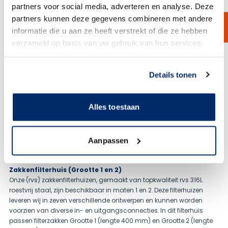
partners voor social media, adverteren en analyse. Deze
Equipment Directive (PED) 2014/68EU gecertificeerd.
Een breed scala aan hoogwaardige filterhuizen
partners kunnen deze gegevens combineren met andere
Wij leveren een breed scala aan hoogwaardige filterhuizen. Ons
informatie die u aan ze heeft verstrekt of die ze hebben
aanbod aan filterhuizen is geschikt voor diverse sanitaire als
verzameld op basis van uw gebruik van hun services.
industriële toepassingen. Naast ons standaard assortiment
kunnen al onze filterhuizen op maat worden gemaakt om aan uw
Link naar
cookieverklaring
specifieke wensen te voldoen. Een kort overzicht van een aantal van
Details tonen
onze meest gevraagde filterhuizen:
Enkelvoudig Sanitair Kaarsenfilterhuizen
Alles toestaan
Ons enkelvoudige sanitair kaarsenfilterhuis heeft een hygiënische
afwerking met een oppervlakte ruwheid (RA) van 0.4 of 0.8. Dit
enkelvoudig filterhuis is te verkrijgen in lengtes van 10 inch tot wel 40
inch en biedt verschillende drukcategorieën en in- en
Aanpassen
uitgangsconnecties. Dit filterhuis word vaak samen gekocht met
BorsoPES
of
BorsoPTFE-M
Zakkenfilterhuis (Grootte 1 en 2)
Onze (rvs) zakkenfilterhuizen, gemaakt van topkwaliteit rvs 316L
roestvrij staal, zijn beschikbaar in maten 1 en 2. Deze filterhuizen
leveren wij in zeven verschillende ontwerpen en kunnen worden
voorzien van diverse in- en uitgangsconnecties. In dit filterhuis
passen filterzakken Grootte 1 (lengte 400 mm) en Grootte 2 (lengte