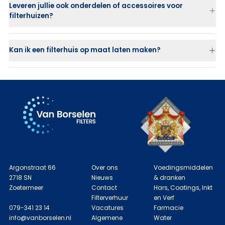
Leveren jullie ook onderdelen of accessoires voor
Kunststof filterhuizen (PP of PVDF)
zijn ideaal bij corrosieve of
filterhuizen?
chemische vloeistoffen waar RVS niet toepasbaar is.
Kan ik een filterhuis op maat laten maken?
Contactgegevens
Informatie
Toepassingen
Argonstraat 66
Over ons
Voedingsmiddelen
2718 SN
Nieuws
& dranken
Zoetermeer
Contact
Hars, Coatings, Inkt
Filterverhuur
en Verf
079-341 23 14
Vacatures
Farmacie
info@vanborselen.nl
Algemene
Water