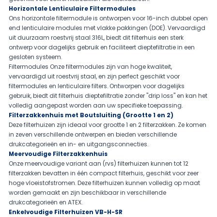
Horizontale Lenticulaire Filtermodules
Ons horizontale filtermodule is ontworpen voor 16-inch dubbel open
end lenticulaire modules met vlakke pakkingen (DOE). Vervaardigd
uit duurzaam roestvrij staal 316L, biedt dit filterhuis een sterk
ontwerp voor dagelijks gebruik en faciliteert dieptefiltratie in een
gesloten systeem.
Filtermodules Onze filtermodules zijn van hoge kwaliteit,
vervaardigd uit roestvrij staal, en zijn perfect geschikt voor
filtermodules en lenticulaire filters. Ontworpen voor dagelijks
gebruik, biedt dit filterhuis dieptefiltratie zonder "drip loss" en kan het
volledig aangepast worden aan uw specifieke toepassing.
Filterzakkenhuis met Boutsluiting (Grootte 1 en 2)
Deze filterhuizen zijn ideaal voor grootte 1 en 2 filterzakken. Ze komen
in zeven verschillende ontwerpen en bieden verschillende
drukcategorieën en in- en uitgangsconnecties.
Meervoudige Filterzakkenhuis
Onze meervoudige variant aan (rvs) filterhuizen kunnen tot 12
filterzakken bevatten in één compact filterhuis, geschikt voor zeer
hoge vloeistofstromen. Deze filterhuizen kunnen volledig op maat
worden gemaakt en zijn beschikbaar in verschillende
drukcategorieën en ATEX.
Enkelvoudige Filterhuizen VB-H-SR