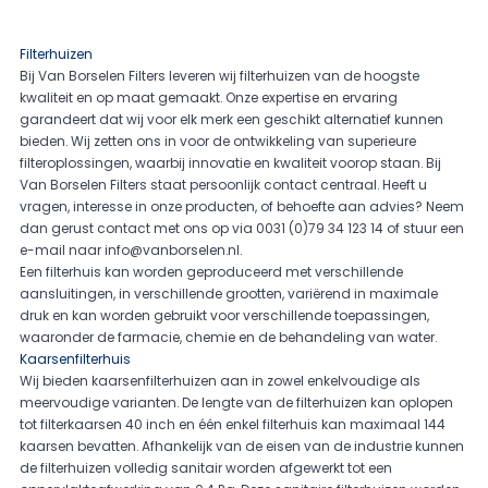
Filterhuizen
Bij Van Borselen Filters leveren wij filterhuizen van de hoogste
kwaliteit en op maat gemaakt. Onze expertise en ervaring
garandeert dat wij voor elk merk een geschikt alternatief kunnen
bieden. Wij zetten ons in voor de ontwikkeling van superieure
filteroplossingen, waarbij innovatie en kwaliteit voorop staan. Bij
Van Borselen Filters staat persoonlijk contact centraal. Heeft u
vragen, interesse in onze producten, of behoefte aan advies? Neem
dan gerust contact met ons op via 0031 (0)79 34 123 14 of stuur een
e-mail naar
info@vanborselen.nl
.
Een filterhuis kan worden geproduceerd met verschillende
aansluitingen, in verschillende grootten, variërend in maximale
druk en kan worden gebruikt voor verschillende toepassingen,
waaronder de farmacie, chemie en de behandeling van water.
Kaarsenfilterhuis
Wij bieden kaarsenfilterhuizen aan in zowel enkelvoudige als
meervoudige varianten. De lengte van de filterhuizen kan oplopen
tot filterkaarsen 40 inch en één enkel filterhuis kan maximaal 144
kaarsen bevatten. Afhankelijk van de eisen van de industrie kunnen
de filterhuizen volledig sanitair worden afgewerkt tot een