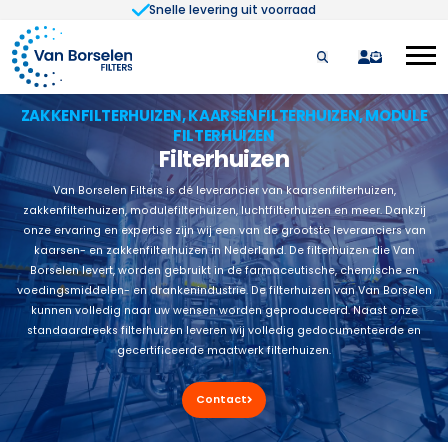
Snelle levering uit voorraad
Ga naar de inhoud
quote
ZAKKENFILTERHUIZEN, KAARSENFILTERHUIZEN, MODULE
FILTERHUIZEN
Filterhuizen
Van Borselen Filters is dé leverancier van kaarsenfilterhuizen,
zakkenfilterhuizen, modulefilterhuizen, luchtfilterhuizen en meer. Dankzij
onze ervaring en expertise zijn wij een van de grootste leveranciers van
kaarsen- en zakkenfilterhuizen in Nederland. De filterhuizen die Van
Borselen levert, worden gebruikt in de farmaceutische, chemische en
voedingsmiddelen- en drankenindustrie. De filterhuizen van Van Borselen
kunnen volledig naar uw wensen worden geproduceerd. Naast onze
standaardreeks filterhuizen leveren wij volledig gedocumenteerde en
gecertificeerde maatwerk filterhuizen.
Contact