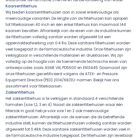
Kaarsenfilterhuis
Wij bieden kaarsenfilterhuizen aan in zowel enkelvoudige als
meervoudige varianten. De lengte van de filterhuizen kan oplopen
tot filterkaarsen 40 inch en één enkel filterhuis kan maximaal 144
kaarsen bevatten. Afhankelijk van de eisen van de industrie kunnen
de filterhuizen volledig sanitair worden afgewerkt tot een
oppervlakteafwerking van 0.4 Ra. Deze sanitaire filterhuizen worden
veel toegepast in de farmaceutische industrie. Onze filterhuizen zijn
verkrijgbaar in verschillende materialen en drukklassen. Wij zijn
volledig op de hoogte van de toenemende technische eisen van
ontwerpcodes zoals ASME VIII, PD5500 en EN13445. Daarnaast zijn
onze filterhuizen gecertificeerd volgens de ATEX- en Pressure
Equipment Directive (PED) 2014/68/EU-normen. Bekijk hier ons
assortiment voor
filterkaarsen
.
Zakkenfilterhuis
Het zakkenfilterhuis is te verkrijgen in standaard 4 verschillende
formaten (size 1,2, 3 en 4). Naast de zakkenfilterhuizen waar één
filterzak in gaat heb je voor size 1 en 2 ook meervoudige
zakkenfilterhuizen. Afhankelijk van de wensen die de betreffende
industrie stelt, kunnen de filterhuizenhuizen volledig sanitair worden
afgewerkt tot 0.4RA. Deze sanitaire zakkenfilterhuizen worden veel in
de farmaceutische industrie toegepast. De filterhuizen zijn leverbaar