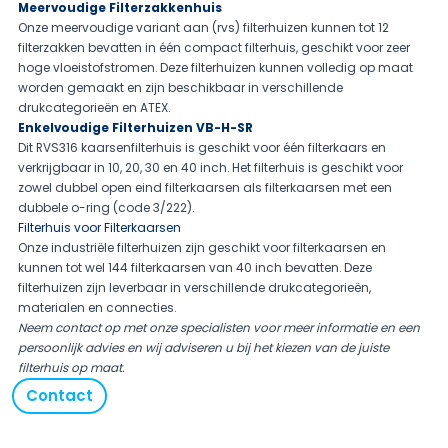
Meervoudige Filterzakkenhuis
Onze meervoudige variant aan (rvs) filterhuizen kunnen tot 12
filterzakken bevatten in één compact filterhuis, geschikt voor zeer
hoge vloeistofstromen. Deze filterhuizen kunnen volledig op maat
worden gemaakt en zijn beschikbaar in verschillende
drukcategorieën en ATEX.
Enkelvoudige Filterhuizen VB-H-SR
Dit RVS316 kaarsenfilterhuis is geschikt voor één filterkaars en
verkrijgbaar in 10, 20, 30 en 40 inch. Het filterhuis is geschikt voor
zowel dubbel open eind filterkaarsen als filterkaarsen met een
dubbele o-ring (code 3/222).
Filterhuis voor Filterkaarsen
Onze industriële filterhuizen zijn geschikt voor filterkaarsen en
kunnen tot wel 144 filterkaarsen van 40 inch bevatten. Deze
filterhuizen zijn leverbaar in verschillende drukcategorieën,
materialen en connecties.
Neem contact op
met onze specialisten voor meer informatie en een
persoonlijk advies en wij adviseren u bij het kiezen van de juiste
filterhuis op maat.
Contact