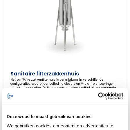
Sanitaire filterzakkenhuis
Het sanitaire zakkenfilterhuis is verkrijgbaar in verschillende
configuraties, waaronder bolted lid closure en V-clamp uitvoeringen,
met of zonder poten. De filterhuizen zijn vervaardigd uit hoogwaardig
RVS 316L roestvast staal en ontworpen volgens PED 2014/68/UE.
Bekijk product
Deze website maakt gebruik van cookies
We gebruiken cookies om content en advertenties te