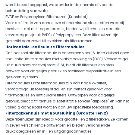
wordt breed toegepast, waaronder in de chemie of voor de
behandeling van water.
PVDF en Polypropyleen Filterhuizen (Kunststof)
Voor de filtratie van corrosieve of chemische vloeistoffen waarbij
roestvrij staal niet toepasbaar is, bieden wij filterhuizen aan die
vervaardigd zijn uit PVDF of Polypropyleen. Deze filterhuizen zijn
geschikt voor zowel filterzakken als filterkaarsen.
Horizontale Lenticulaire Filtermodules
Ons horizontale filtermodule is ontworpen voor 16-inch dubbel open
end lenticulaire modules met vlakke pakkingen (DOE). Vervaardigd
uit duurzaam roestvrij staal 316L, biedt dit filterhuis een sterk
ontwerp voor dagelijks gebruik en faciliteert dieptefiltratie in een
gesloten systeem.
Filtermodules Onze filtermodules zijn van hoge kwaliteit,
vervaardigd uit roestvrij staal, en zijn perfect geschikt voor
filtermodules en lenticulaire filters. Ontworpen voor dagelijks
gebruik, biedt dit filterhuis dieptefiltratie zonder "drip loss" en kan het
volledig aangepast worden aan uw specifieke toepassing.
Filterzakkenhuis met Boutsluiting (Grootte 1 en 2)
Deze filterhuizen zijn ideaal voor grootte 1 en 2 filterzakken. Ze komen
in zeven verschillende ontwerpen en bieden verschillende
drukcategorieën en in- en uitgangsconnecties.