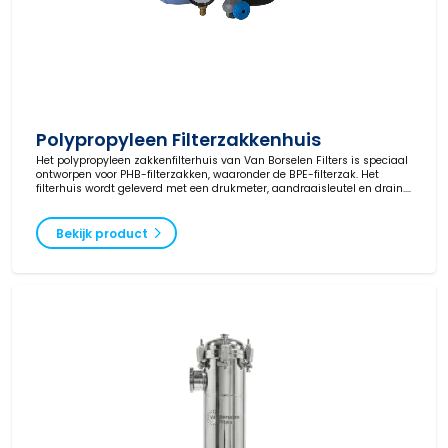
Polypropyleen Filterzakkenhuis
Het polypropyleen zakkenfilterhuis van Van Borselen Filters is speciaal
ontworpen voor PHB-filterzakken, waaronder de BPE-filterzak. Het
filterhuis wordt geleverd met een drukmeter, aandraaisleutel en drain.
Let op: standaard filterzakken passen niet in dit model. Ideaal voor
toepassingen in waterbehandeling, chemie en olie- en gasindustrie.
Bekijk product