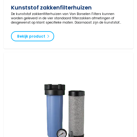
Kunststof zakkenfilterhuizen
De kunststof zakkenfilterhuizen van Van Borselen Filters kunnen
worden geleverd in de vier standaard filterzakken afmetingen of
desgewenst op klant specifieke maten. Daarnaast zijn de kunststof
filterhuizen leverbaar met een maximale capaciteit van 14 filterzakken
in één behuizing.
Bekijk product