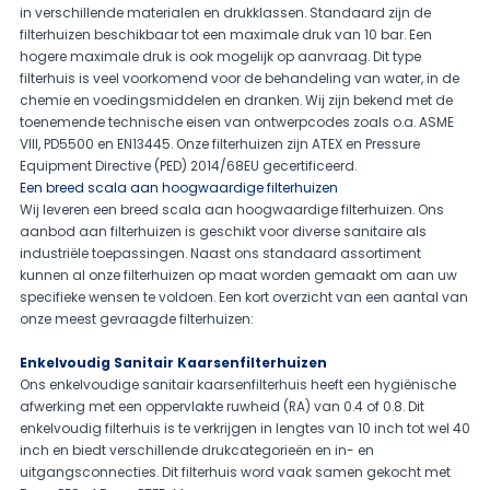
in verschillende materialen en drukklassen. Standaard zijn de
filterhuizen beschikbaar tot een maximale druk van 10 bar. Een
hogere maximale druk is ook mogelijk op aanvraag. Dit type
filterhuis is veel voorkomend voor de behandeling van water, in de
chemie en voedingsmiddelen en dranken. Wij zijn bekend met de
toenemende technische eisen van ontwerpcodes zoals o.a. ASME
VIII, PD5500 en EN13445. Onze filterhuizen zijn ATEX en Pressure
Equipment Directive (PED) 2014/68EU gecertificeerd.
Een breed scala aan hoogwaardige filterhuizen
Wij leveren een breed scala aan hoogwaardige filterhuizen. Ons
aanbod aan filterhuizen is geschikt voor diverse sanitaire als
industriële toepassingen. Naast ons standaard assortiment
kunnen al onze filterhuizen op maat worden gemaakt om aan uw
specifieke wensen te voldoen. Een kort overzicht van een aantal van
onze meest gevraagde filterhuizen:
Enkelvoudig Sanitair Kaarsenfilterhuizen
Ons enkelvoudige sanitair kaarsenfilterhuis heeft een hygiënische
afwerking met een oppervlakte ruwheid (RA) van 0.4 of 0.8. Dit
enkelvoudig filterhuis is te verkrijgen in lengtes van 10 inch tot wel 40
inch en biedt verschillende drukcategorieën en in- en
uitgangsconnecties. Dit filterhuis word vaak samen gekocht met