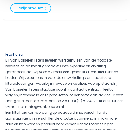
Bekijk product
Filterhuizen
Bij Van Borselen Filters leveren wij filterhuizen van de hoogste
kwaliteit en op maat gemaakt. Onze expertise en ervaring
garandeert dat wij voor elk merk een geschikt alternatief kunnen
bieden. Wij zetten ons in voor de ontwikkeling van superieure
filteroplossingen, waarbij innovatie en kwaliteit voorop staan. Bij
Van Borselen Filters staat persoonlijk contact centraal. Heeft u
vragen, interesse in onze producten, of behoefte aan advies? Neem
dan gerust contact met ons op via 0031 (0)79 34 123 14 of stuur een
e-mail naar
info@vanborselen.nl
.
Een filterhuis kan worden geproduceerd met verschillende
aansluitingen, in verschillende grootten, variërend in maximale
druk en kan worden gebruikt voor verschillende toepassingen,
waaronder de farmacie, chemie en de behandeling van water.