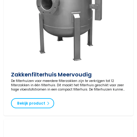
Zakkenfilterhuis Meervoudig
De filterhuizen voor meerdere filterzakken zijn te verkrijgen tot 12
filterzakken in één filterhuis. Dit maakt het filterhuis geschikt voor zeer
hoge vloeistofstromen in een compact filterhuis. De filterhuizen kunnen
naar wens worden geproduceerd en worden geleverd in verschillende
drukklassen en met ATEX-certificering.
Bekijk product