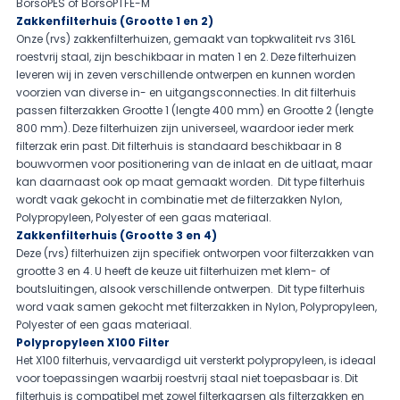
BorsoPES
of
BorsoPTFE-M
Zakkenfilterhuis (Grootte 1 en 2)
Onze (rvs) zakkenfilterhuizen, gemaakt van topkwaliteit rvs 316L
roestvrij staal, zijn beschikbaar in maten 1 en 2. Deze filterhuizen
leveren wij in zeven verschillende ontwerpen en kunnen worden
voorzien van diverse in- en uitgangsconnecties. In dit filterhuis
passen filterzakken Grootte 1 (lengte 400 mm) en Grootte 2 (lengte
800 mm). Deze filterhuizen zijn universeel, waardoor ieder merk
filterzak erin past. Dit filterhuis is standaard beschikbaar in
8
bouwvormen
voor positionering van de inlaat en de uitlaat, maar
kan daarnaast ook op maat gemaakt worden. Dit type filterhuis
wordt vaak gekocht in combinatie met de filterzakken
Nylon
,
Polypropyleen
,
Polyester
of een
gaas
materiaal.
Zakkenfilterhuis (Grootte 3 en 4)
Deze (rvs) filterhuizen zijn specifiek ontworpen voor filterzakken van
grootte 3 en 4. U heeft de keuze uit filterhuizen met klem- of
boutsluitingen, alsook verschillende ontwerpen. Dit type filterhuis
word vaak samen gekocht met filterzakken in
Nylon
,
Polypropyleen
,
Polyester
of een
gaas
materiaal.
Polypropyleen X100 Filter
Het X100 filterhuis, vervaardigd uit versterkt polypropyleen, is ideaal
voor toepassingen waarbij roestvrij staal niet toepasbaar is. Dit
filterhuis is compatibel met zowel filterkaarsen als filterzakken en