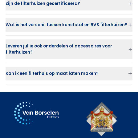
Zijn de filterhuizen gecertificeerd?
Wat is het verschil tussen kunststof en RVS filterhuizen?
RVS filterhuizen
zijn sterk, duurzaam en geschikt voor hoge
drukken.
Leveren jullie ook onderdelen of accessoires voor
Kunststof filterhuizen (PP of PVDF)
zijn ideaal bij corrosieve of
filterhuizen?
chemische vloeistoffen waar RVS niet toepasbaar is.
Kan ik een filterhuis op maat laten maken?