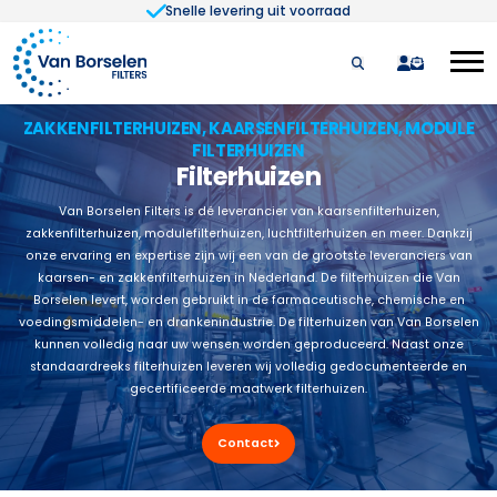
Snelle levering uit voorraad
Ga naar de inhoud
quote
ZAKKENFILTERHUIZEN, KAARSENFILTERHUIZEN, MODULE
FILTERHUIZEN
Filterhuizen
Van Borselen Filters is dé leverancier van kaarsenfilterhuizen,
zakkenfilterhuizen, modulefilterhuizen, luchtfilterhuizen en meer. Dankzij
onze ervaring en expertise zijn wij een van de grootste leveranciers van
kaarsen- en zakkenfilterhuizen in Nederland. De filterhuizen die Van
Borselen levert, worden gebruikt in de farmaceutische, chemische en
voedingsmiddelen- en drankenindustrie. De filterhuizen van Van Borselen
kunnen volledig naar uw wensen worden geproduceerd. Naast onze
standaardreeks filterhuizen leveren wij volledig gedocumenteerde en
gecertificeerde maatwerk filterhuizen.
Contact