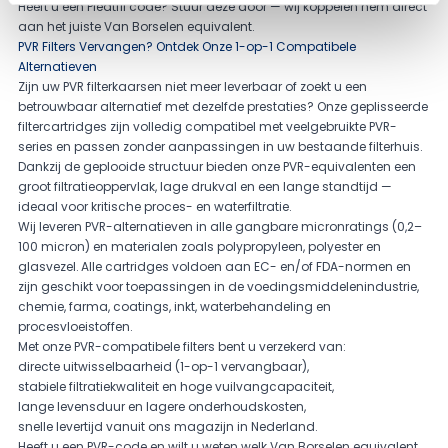
Heeft u een Pleatfil code? Stuur deze door — wij koppelen hem direct
aan het juiste Van Borselen equivalent.
PVR Filters Vervangen? Ontdek Onze 1-op-1 Compatibele
Alternatieven
Zijn uw PVR filterkaarsen niet meer leverbaar of zoekt u een
betrouwbaar alternatief met dezelfde prestaties? Onze geplisseerde
filtercartridges zijn volledig compatibel met veelgebruikte PVR-
series en passen zonder aanpassingen in uw bestaande filterhuis.
Dankzij de geplooide structuur bieden onze PVR-equivalenten een
groot filtratieoppervlak, lage drukval en een lange standtijd —
ideaal voor kritische proces- en waterfiltratie.
Wij leveren PVR-alternatieven in alle gangbare micronratings (0,2–
100 micron) en materialen zoals polypropyleen, polyester en
glasvezel. Alle cartridges voldoen aan EC- en/of FDA-normen en
zijn geschikt voor toepassingen in de voedingsmiddelenindustrie,
chemie, farma, coatings, inkt, waterbehandeling en
procesvloeistoffen.
Met onze PVR-compatibele filters bent u verzekerd van:
directe uitwisselbaarheid (1-op-1 vervangbaar),
stabiele filtratiekwaliteit en hoge vuilvangcapaciteit,
lange levensduur en lagere onderhoudskosten,
snelle levertijd vanuit ons magazijn in Nederland.
Heeft u een PVR-code en wilt u weten welk Van Borselen equivalent