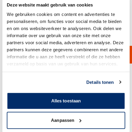
gespecialiseerde media voldoen onze filters aan EC1935/2004, FDA
Deze website maakt gebruik van cookies
en andere industriestandaarden. Hierdoor zijn ze breed inzetbaar in
We gebruiken cookies om content en advertenties te
onder meer de voedingsmiddelenindustrie, farmaceutische
personaliseren, om functies voor social media te bieden
processen, chemische toepassingen, waterbehandeling en high-
purity systemen.
en om ons websiteverkeer te analyseren. Ook delen we
Onze cartridges zijn daarnaast volledig inzetbaar als 1-op-1
informatie over uw gebruik van onze site met onze
alternatief voor veelgebruikte Pleatfil™ en PVR filterseries, met
partners voor social media, adverteren en analyse. Deze
identieke prestaties en compatibele aansluitingen.
partners kunnen deze gegevens combineren met andere
Alternatief voor Pleatfil™ Filterkaarsen
informatie die u aan ze heeft verstrekt of die ze hebben
Wanneer u op zoek bent naar Pleatfil™ filterkaarsen of een
betrouwbaar alternatief, biedt Van Borselen Filters volledig
verzameld op basis van uw gebruik van hun services.
compatibele geplisseerde cartridges met dezelfde specificaties,
kwaliteit en prestaties. Veel Pleatfil-series, waaronder de bekende
Link naar
cookieverklaring
PGP-lijn. Onze equivalenten worden geproduceerd volgens dezelfde
Details tonen
standaarden en passen 1-op-1 in uw bestaande filterhuizen.
Onze alternatieven zijn beschikbaar in dezelfde lengtes,
aansluitingen en micronratings als de oorspronkelijke Pleatfil filters.
Alles toestaan
Hierdoor profiteert u van:
identieke filtratiekwaliteit,
lage initiële drukval,
Aanpassen
lange standtijd,
korte levertijden uit voorraad.