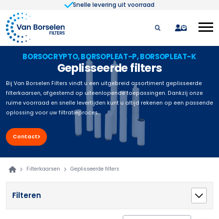
Snelle levering uit voorraad
Ga naar de inhoud
quote
BORSOCRYPTO, BORSOPLEAT-P, BORSOPLEAT-K
Geplisseerde filters
Bij Van Borselen Filters vindt u een uitgebreid assortiment geplisseerde
filterkaarsen, afgestemd op uiteenlopende toepassingen. Dankzij onze
ruime voorraad en snelle levertijden kunt u altijd rekenen op een passende
oplossing voor uw filtratieproces.
Contact
Filterkaarsen
Geplisseerde filters
Filteren