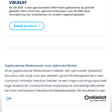
VBUNAF
De VBUNAF is een geavanceerd filtermedia gebaseerd op positief
geladen Nano Alumina, speciaal ontworpen voor de effectieve
verwijdering van endotoxinen en andere negatief geladen
verontreinigingen in waterbehandelings- en desinfectiesystemen.
Bekijk product
Geplisseerde filterkaarsen voor optimale filtratie
Onze geplisseerde filterkaarsen hebben een gevouwen (pleated)
structuur die zorgt voor een extreem groot filtratieoppervlak in een
compact ontwerp. Hierdoor bieden ze een hoge vuilvangcapaciteit,
lage drukval en constante flow, waardoor ze aanzienlijk efficiënter
zijn dan standaard cilindrische filterelementen. Dit resulteert in een
lange levensduur, minder stilstand en lagere vervangingskosten.
Van Borselen Filters levert geplisseerde cartridges in zowel absolute
als nominale micronratings, verkrijgbaar in diverse fijnheden,
lengtes en materialen. Dankzij hoogwaardige polymeren en