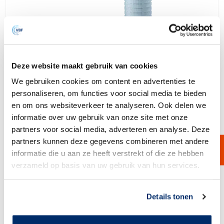
Deze website maakt gebruik van cookies
We gebruiken cookies om content en advertenties te
personaliseren, om functies voor social media te bieden
en om ons websiteverkeer te analyseren. Ook delen we
informatie over uw gebruik van onze site met onze
VBUNAF
partners voor social media, adverteren en analyse. Deze
De VBUNAF is een geavanceerd filtermedia gebaseerd op positief
geladen Nano Alumina, speciaal ontworpen voor de effectieve
partners kunnen deze gegevens combineren met andere
verwijdering van endotoxinen en andere negatief geladen
verontreinigingen in waterbehandelings- en desinfectiesystemen.
informatie die u aan ze heeft verstrekt of die ze hebben
verzameld op basis van uw gebruik van hun services.
Bekijk product
Link naar
cookieverklaring
Details tonen