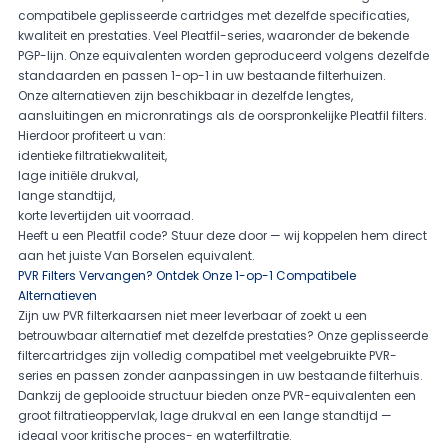
compatibele geplisseerde cartridges met dezelfde specificaties,
kwaliteit en prestaties. Veel Pleatfil-series, waaronder de bekende
PGP-lijn. Onze equivalenten worden geproduceerd volgens dezelfde
standaarden en passen 1-op-1 in uw bestaande filterhuizen.
Onze alternatieven zijn beschikbaar in dezelfde lengtes,
aansluitingen en micronratings als de oorspronkelijke Pleatfil filters.
Hierdoor profiteert u van:
identieke filtratiekwaliteit,
lage initiële drukval,
lange standtijd,
korte levertijden uit voorraad.
Heeft u een Pleatfil code? Stuur deze door — wij koppelen hem direct
aan het juiste Van Borselen equivalent.
PVR Filters Vervangen? Ontdek Onze 1-op-1 Compatibele
Alternatieven
Zijn uw PVR filterkaarsen niet meer leverbaar of zoekt u een
betrouwbaar alternatief met dezelfde prestaties? Onze geplisseerde
filtercartridges zijn volledig compatibel met veelgebruikte PVR-
series en passen zonder aanpassingen in uw bestaande filterhuis.
Dankzij de geplooide structuur bieden onze PVR-equivalenten een
groot filtratieoppervlak, lage drukval en een lange standtijd —
ideaal voor kritische proces- en waterfiltratie.