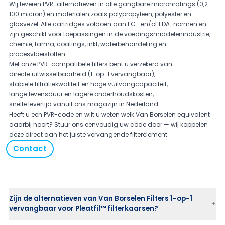
Wij leveren PVR-alternatieven in alle gangbare micronratings (0,2–
100 micron) en materialen zoals polypropyleen, polyester en
glasvezel. Alle cartridges voldoen aan EC- en/of FDA-normen en
zijn geschikt voor toepassingen in de voedingsmiddelenindustrie,
chemie, farma, coatings, inkt, waterbehandeling en
procesvloeistoffen.
Met onze PVR-compatibele filters bent u verzekerd van:
directe uitwisselbaarheid (1-op-1 vervangbaar),
stabiele filtratiekwaliteit en hoge vuilvangcapaciteit,
lange levensduur en lagere onderhoudskosten,
snelle levertijd vanuit ons magazijn in Nederland.
Heeft u een PVR-code en wilt u weten welk Van Borselen equivalent
daarbij hoort? Stuur ons eenvoudig uw code door — wij koppelen
deze direct aan het juiste vervangende filterelement.
Contact
Zijn de alternatieven van Van Borselen Filters 1-op-1
vervangbaar voor Pleatfil™ filterkaarsen?