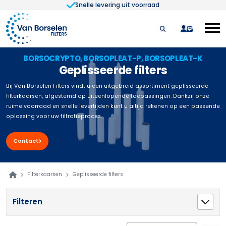
Snelle levering uit voorraad
Ga naar de inhoud
quote
BORSOCRYPTO, BORSOPLEAT-P, BORSOPLEAT-K
Geplisseerde filters
Bij Van Borselen Filters vindt u een uitgebreid assortiment geplisseerde
filterkaarsen, afgestemd op uiteenlopende toepassingen. Dankzij onze
ruime voorraad en snelle levertijden kunt u altijd rekenen op een passende
oplossing voor uw filtratieproces.
Contact
Filterkaarsen
Geplisseerde filters
Filteren