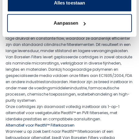
Alles toestaan
Geplisseerde filterkaarsen voor optimale filtratie
Onze geplisseerde filterkaarsen hebben een gevouwen (pleated)
Aanpassen
structuur die zorgt voor een extreem groot filtratieoppervlak in een
compact ontwerp. Hierdoor bieden ze een hoge vuilvangcapaciteit,
lage drukval en constante flow, waardoor ze aanzienlijk efficiënter
zijn dan standaard cilindrische filterelementen. Dit resulteert in een
lange levensduur, minder stilstand en lagere vervangingskosten.
Van Borselen Filters levert geplisseerde cartridges in zowel absolute
als nominale micronratings, verkrijgbaar in diverse fijnheden,
lengtes en materialen. Dankzij hoogwaardige polymeren en
gespecialiseerde media voldoen onze filters aan EC1935/2004, FDA
en andere industriestandaarden. Hierdoor zijn ze breed inzetbaar in
onder meer de voedingsmiddelenindustrie, farmaceutische
processen, chemische toepassingen, waterbehandeling en high-
purity systemen.
Onze cartridges zijn daarnaast volledig inzetbaar als 1-op-1
alternatief voor veelgebruikte Pleatfil™ en PVR filterseries, met
identieke prestaties en compatibele aansluitingen.
Alternatief voor Pleatfil™ Filterkaarsen
Wanneer u op zoek bent naar Pleatfil™ filterkaarsen of een
betrouwbaar alternatief, biedt Van Borselen Filters volledig