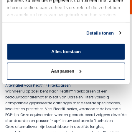
partners kunnen deze gegevens combineren met andere
lage drukval en constante flow, waardoor ze aanzienlijk efficiënter
informatie die u aan ze heeft verstrekt of die ze hebben
zijn dan standaard cilindrische filterelementen. Dit resulteert in een
verzameld op basis van uw gebruik van hun services.
lange levensduur, minder stilstand en lagere vervangingskosten.
Van Borselen Filters levert geplisseerde cartridges in zowel absolute
als nominale micronratings, verkrijgbaar in diverse fijnheden,
Link naar
cookieverklaring
lengtes en materialen. Dankzij hoogwaardige polymeren en
Details tonen
gespecialiseerde media voldoen onze filters aan EC1935/2004, FDA
en andere industriestandaarden. Hierdoor zijn ze breed inzetbaar in
onder meer de voedingsmiddelenindustrie, farmaceutische
Alles toestaan
processen, chemische toepassingen, waterbehandeling en high-
purity systemen.
Onze cartridges zijn daarnaast volledig inzetbaar als 1-op-1
Aanpassen
alternatief voor veelgebruikte Pleatfil™ en PVR filterseries, met
identieke prestaties en compatibele aansluitingen.
Alternatief voor Pleatfil™ Filterkaarsen
Wanneer u op zoek bent naar Pleatfil™ filterkaarsen of een
betrouwbaar alternatief, biedt Van Borselen Filters volledig
compatibele geplisseerde cartridges met dezelfde specificaties,
kwaliteit en prestaties. Veel Pleatfil-series, waaronder de bekende
PGP-lijn. Onze equivalenten worden geproduceerd volgens dezelfde
standaarden en passen 1-op-1 in uw bestaande filterhuizen.
Onze alternatieven zijn beschikbaar in dezelfde lengtes,