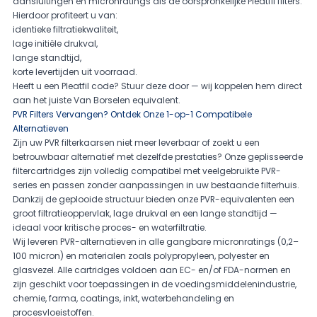
aansluitingen en micronratings als de oorspronkelijke Pleatfil filters.
Hierdoor profiteert u van:
identieke filtratiekwaliteit,
lage initiële drukval,
lange standtijd,
korte levertijden uit voorraad.
Heeft u een Pleatfil code? Stuur deze door — wij koppelen hem direct
aan het juiste Van Borselen equivalent.
PVR Filters Vervangen? Ontdek Onze 1-op-1 Compatibele
Alternatieven
Zijn uw PVR filterkaarsen niet meer leverbaar of zoekt u een
betrouwbaar alternatief met dezelfde prestaties? Onze geplisseerde
filtercartridges zijn volledig compatibel met veelgebruikte PVR-
series en passen zonder aanpassingen in uw bestaande filterhuis.
Dankzij de geplooide structuur bieden onze PVR-equivalenten een
groot filtratieoppervlak, lage drukval en een lange standtijd —
ideaal voor kritische proces- en waterfiltratie.
Wij leveren PVR-alternatieven in alle gangbare micronratings (0,2–
100 micron) en materialen zoals polypropyleen, polyester en
glasvezel. Alle cartridges voldoen aan EC- en/of FDA-normen en
zijn geschikt voor toepassingen in de voedingsmiddelenindustrie,
chemie, farma, coatings, inkt, waterbehandeling en
procesvloeistoffen.