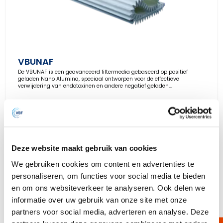
VBUNAF
De VBUNAF is een geavanceerd filtermedia gebaseerd op positief
geladen Nano Alumina, speciaal ontworpen voor de effectieve
verwijdering van endotoxinen en andere negatief geladen
verontreinigingen in waterbehandelings- en desinfectiesystemen.
Bekijk product
Deze website maakt gebruik van cookies
We gebruiken cookies om content en advertenties te
personaliseren, om functies voor social media te bieden
en om ons websiteverkeer te analyseren. Ook delen we
Geplisseerde filterkaarsen voor optimale filtratie
Onze geplisseerde filterkaarsen hebben een gevouwen (pleated)
informatie over uw gebruik van onze site met onze
structuur die zorgt voor een extreem groot filtratieoppervlak in een
partners voor social media, adverteren en analyse. Deze
compact ontwerp. Hierdoor bieden ze een hoge vuilvangcapaciteit,