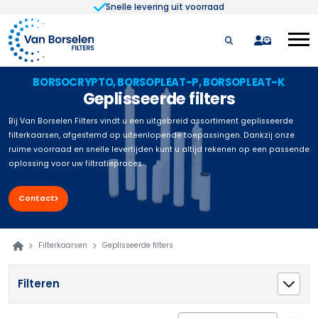
Snelle levering uit voorraad
Ga naar de inhoud
quote
BORSOCRYPTO, BORSOPLEAT-P, BORSOPLEAT-K
Geplisseerde filters
Bij Van Borselen Filters vindt u een uitgebreid assortiment geplisseerde
filterkaarsen, afgestemd op uiteenlopende toepassingen. Dankzij onze
ruime voorraad en snelle levertijden kunt u altijd rekenen op een passende
oplossing voor uw filtratieproces.
Contact
Filterkaarsen
Geplisseerde filters
Filteren