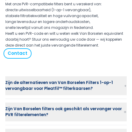
Met onze PVR-compatibele filters bent u verzekerd van:
directe uitwisselbaarheid (1-op-1 vervangbaar),
stabiele filtratiekwaliteit en hoge vuilvangcapaciteit,
lange levensduur en lagere onderhoudskosten,
snelle levertijd vanuit ons magazijn in Nederland.
Heeft u een PVR-code en wilt u weten welk Van Borselen equivalent
daarbij hoort? Stuur ons eenvoudig uw code door — wij koppelen
deze direct aan het juiste vervangende filterelement.
Contact
Zijn de alternatieven van Van Borselen Filters 1-op-1
vervangbaar voor Pleatfil™ filterkaarsen?
Zijn Van Borselen filters ook geschikt als vervanger voor
PVR filterelementen?