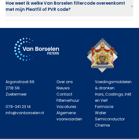
Hoe weet ik welke Van Borselen filtercode overeenkomt
met mijn Pleatfil of PVR code?
Contactgegevens
Informatie
Toepassingen
Argonstraat 66
Over ons
Voedingsmiddelen
2718 SN
Nieuws
& dranken
Zoetermeer
Contact
Hars, Coatings, Inkt
Filterverhuur
en Verf
079-341 23 14
Vacatures
Farmacie
info@vanborselen.nl
Algemene
Water
voorwaarden
Semiconductor
Chemie