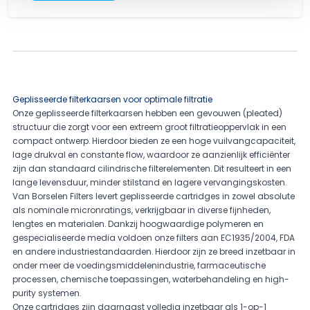
Geplisseerde filterkaarsen voor optimale filtratie
Onze geplisseerde filterkaarsen hebben een gevouwen (pleated)
structuur die zorgt voor een extreem groot filtratieoppervlak in een
compact ontwerp. Hierdoor bieden ze een hoge vuilvangcapaciteit,
lage drukval en constante flow, waardoor ze aanzienlijk efficiënter
zijn dan standaard cilindrische filterelementen. Dit resulteert in een
lange levensduur, minder stilstand en lagere vervangingskosten.
Van Borselen Filters levert geplisseerde cartridges in zowel absolute
als nominale micronratings, verkrijgbaar in diverse fijnheden,
lengtes en materialen. Dankzij hoogwaardige polymeren en
gespecialiseerde media voldoen onze filters aan EC1935/2004, FDA
en andere industriestandaarden. Hierdoor zijn ze breed inzetbaar in
onder meer de voedingsmiddelenindustrie, farmaceutische
processen, chemische toepassingen, waterbehandeling en high-
purity systemen.
Onze cartridges zijn daarnaast volledig inzetbaar als 1-op-1