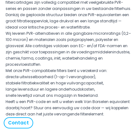
filtercartridges zijn volledig compatibel met veelgebruikte PVR-
series en passen zonder aanpassingen in uw bestaande filterhuis.
Dankzij de geplooide structuur bieden onze PVR-equivalenten een
groot filtratieoppervlak, lage drukval en een lange standtijd —
ideaal voor kritische proces- en waterfiltratie.
Wij leveren PVR-alternatieven in alle gangbare micronratings (0,2–
100 micron) en materialen zoals polypropyleen, polyester en
glasvezel. Alle cartridges voldoen aan EC- en/of FDA-normen en
zijn geschikt voor toepassingen in de voedingsmiddelenindustrie,
chemie, farma, coatings, inkt, waterbehandeling en
procesvloeistoffen.
Met onze PVR-compatibele filters bent u verzekerd van:
directe uitwisselbaarheid (1-op-1 vervangbaar),
stabiele filtratiekwaliteit en hoge vuilvangcapaciteit,
lange levensduur en lagere onderhoudskosten,
snelle levertijd vanuit ons magazijn in Nederland.
Heeft u een PVR-code en wilt u weten welk Van Borselen equivalent
daarbij hoort? Stuur ons eenvoudig uw code door — wij koppelen
deze direct aan het juiste vervangende filterelement.
Contact