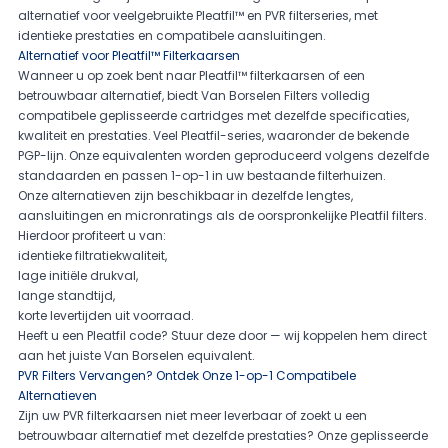
alternatief voor veelgebruikte Pleatfil™ en PVR filterseries, met
identieke prestaties en compatibele aansluitingen.
Alternatief voor Pleatfil™ Filterkaarsen
Wanneer u op zoek bent naar Pleatfil™ filterkaarsen of een
betrouwbaar alternatief, biedt Van Borselen Filters volledig
compatibele geplisseerde cartridges met dezelfde specificaties,
kwaliteit en prestaties. Veel Pleatfil-series, waaronder de bekende
PGP-lijn. Onze equivalenten worden geproduceerd volgens dezelfde
standaarden en passen 1-op-1 in uw bestaande filterhuizen.
Onze alternatieven zijn beschikbaar in dezelfde lengtes,
aansluitingen en micronratings als de oorspronkelijke Pleatfil filters.
Hierdoor profiteert u van:
identieke filtratiekwaliteit,
lage initiële drukval,
lange standtijd,
korte levertijden uit voorraad.
Heeft u een Pleatfil code? Stuur deze door — wij koppelen hem direct
aan het juiste Van Borselen equivalent.
PVR Filters Vervangen? Ontdek Onze 1-op-1 Compatibele
Alternatieven
Zijn uw PVR filterkaarsen niet meer leverbaar of zoekt u een
betrouwbaar alternatief met dezelfde prestaties? Onze geplisseerde