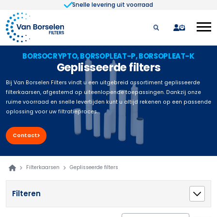
Snelle levering uit voorraad
Ga naar de inhoud
quote
BORSOCRYPTO, BORSOPLEAT-P, BORSOPLEAT-K
Geplisseerde filters
Bij Van Borselen Filters vindt u een uitgebreid assortiment geplisseerde
filterkaarsen, afgestemd op uiteenlopende toepassingen. Dankzij onze
ruime voorraad en snelle levertijden kunt u altijd rekenen op een passende
oplossing voor uw filtratieproces.
Contact
Filterkaarsen
Geplisseerde filters
Filteren