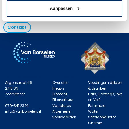
Aanpassen
Contact
Contactgegevens
Informatie
Toepassingen
Argonstraat 66
Over ons
Voedingsmiddelen
2718 SN
Nieuws
& dranken
Zoetermeer
Contact
Hars, Coatings, Inkt
Filterverhuur
en Verf
079-341 23 14
Vacatures
Farmacie
info@vanborselen.nl
Algemene
Water
voorwaarden
Semiconductor
Chemie