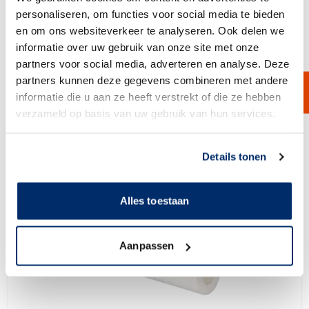
personaliseren, om functies voor social media te bieden
BorsoSpun Nylon
en om ons websiteverkeer te analyseren. Ook delen we
een nylon meltblown filterkaars die beschikbaar is in verschillende
informatie over uw gebruik van onze site met onze
lengtes en fijnheden. Dit type filterkaars is uitermate geschikt voor
processen met een hoge temperatuur.
partners voor social media, adverteren en analyse. Deze
partners kunnen deze gegevens combineren met andere
Bekijk product
informatie die u aan ze heeft verstrekt of die ze hebben
verzameld op basis van uw gebruik van hun services.
Link naar
cookieverklaring
Details tonen
Alles toestaan
Aanpassen