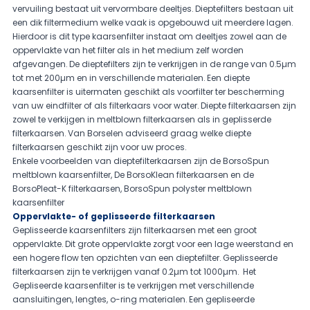
vervuiling bestaat uit vervormbare deeltjes. Dieptefilters bestaan uit
een dik filtermedium welke vaak is opgebouwd uit meerdere lagen.
Hierdoor is dit type kaarsenfilter instaat om deeltjes zowel aan de
oppervlakte van het filter als in het medium zelf worden
afgevangen. De dieptefilters zijn te verkrijgen in de range van 0.5µm
tot met 200µm en in verschillende materialen. Een diepte
kaarsenfilter is uitermaten geschikt als voorfilter ter bescherming
van uw eindfilter of als filterkaars voor water. Diepte filterkaarsen zijn
zowel te verkijgen in meltblown filterkaarsen als in geplisserde
filterkaarsen. Van Borselen adviseerd graag welke diepte
filterkaarsen geschikt zijn voor uw proces.
Enkele voorbeelden van dieptefilterkaarsen zijn de BorsoSpun
meltblown kaarsenfilter, De BorsoKlean filterkaarsen en de
BorsoPleat-K filterkaarsen, BorsoSpun polyster meltblown
kaarsenfilter
Oppervlakte- of geplisseerde filterkaarsen
Geplisseerde kaarsenfilters zijn filterkaarsen met een groot
oppervlakte. Dit grote oppervlakte zorgt voor een lage weerstand en
een hogere flow ten opzichten van een dieptefilter. Geplisseerde
filterkaarsen zijn te verkrijgen vanaf 0.2µm tot 1000µm. Het
Gepliseerde kaarsenfilter is te verkrijgen met verschillende
aansluitingen, lengtes, o-ring materialen. Een gepliseerde