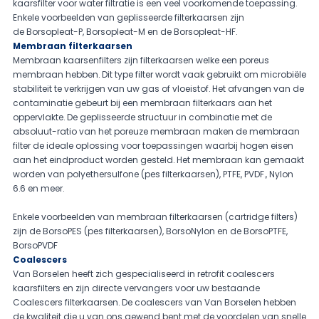
kaarsfilter voor water filtratie is een veel voorkomende toepassing.
Enkele voorbeelden van geplisseerde filterkaarsen zijn
de Borsopleat-P, Borsopleat-M en de Borsopleat-HF.
Membraan filterkaarsen
Membraan kaarsenfilters zijn filterkaarsen welke een poreus
membraan hebben. Dit type filter wordt vaak gebruikt om microbiële
stabiliteit te verkrijgen van uw gas of vloeistof. Het afvangen van de
contaminatie gebeurt bij een membraan filterkaars aan het
oppervlakte. De geplisseerde structuur in combinatie met de
absoluut-ratio van het poreuze membraan maken de membraan
filter de ideale oplossing voor toepassingen waarbij hogen eisen
aan het eindproduct worden gesteld. Het membraan kan gemaakt
worden van polyethersulfone (pes filterkaarsen), PTFE, PVDF., Nylon
6.6 en meer.
Enkele voorbeelden van membraan filterkaarsen (cartridge filters)
zijn de BorsoPES (pes filterkaarsen), BorsoNylon en de BorsoPTFE,
BorsoPVDF
Coalescers
Van Borselen heeft zich gespecialiseerd in retrofit coalescers
kaarsfilters en zijn directe vervangers voor uw bestaande
Coalescers filterkaarsen. De coalescers van Van Borselen hebben
de kwaliteit die u van ons gewend bent met de voordelen van snelle