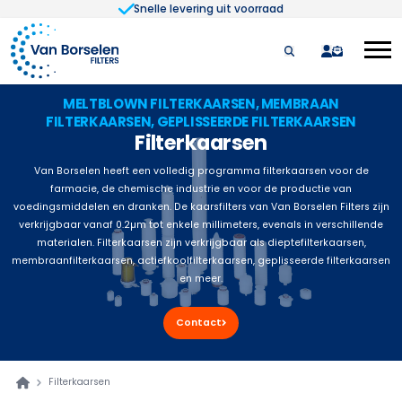
Snelle levering uit voorraad
Ga naar de inhoud
quote
MELTBLOWN FILTERKAARSEN, MEMBRAAN
FILTERKAARSEN, GEPLISSEERDE FILTERKAARSEN
Filterkaarsen
Van Borselen heeft een volledig programma filterkaarsen voor de
farmacie, de chemische industrie en voor de productie van
voedingsmiddelen en dranken. De kaarsfilters van Van Borselen Filters zijn
verkrijgbaar vanaf 0.2µm tot enkele millimeters, evenals in verschillende
materialen. Filterkaarsen zijn verkrijgbaar als dieptefilterkaarsen,
membraanfilterkaarsen, actiefkoolfilterkaarsen, geplisseerde filterkaarsen
en meer.
Contact
Filterkaarsen