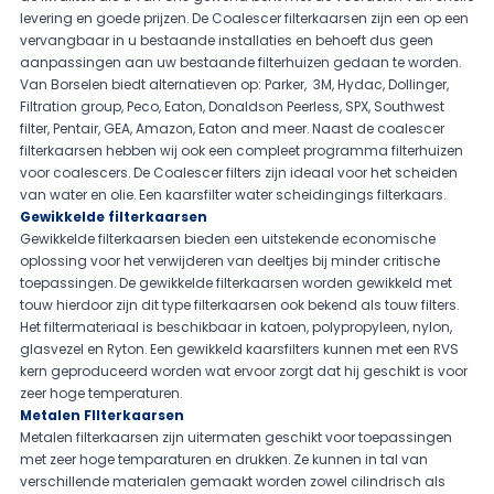
levering en goede prijzen. De Coalescer filterkaarsen zijn een op een
vervangbaar in u bestaande installaties en behoeft dus geen
aanpassingen aan uw bestaande filterhuizen gedaan te worden.
Van Borselen biedt alternatieven op: Parker, 3M, Hydac, Dollinger,
Filtration group, Peco, Eaton, Donaldson Peerless, SPX, Southwest
filter, Pentair, GEA, Amazon, Eaton and meer. Naast de coalescer
filterkaarsen hebben wij ook een compleet programma filterhuizen
voor coalescers. De Coalescer filters zijn ideaal voor het scheiden
van water en olie. Een kaarsfilter water scheidingings filterkaars.
Gewikkelde filterkaarsen
Gewikkelde filterkaarsen bieden een uitstekende economische
oplossing voor het verwijderen van deeltjes bij minder critische
toepassingen. De gewikkelde filterkaarsen worden gewikkeld met
touw hierdoor zijn dit type filterkaarsen ook bekend als touw filters.
Het filtermateriaal is beschikbaar in katoen, polypropyleen, nylon,
glasvezel en Ryton. Een gewikkeld kaarsfilters kunnen met een RVS
kern geproduceerd worden wat ervoor zorgt dat hij geschikt is voor
zeer hoge temperaturen.
Metalen FIlterkaarsen
Metalen filterkaarsen zijn uitermaten geschikt voor toepassingen
met zeer hoge temparaturen en drukken. Ze kunnen in tal van
verschillende materialen gemaakt worden zowel cilindrisch als