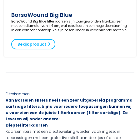
BorsoWound Big Blue
BorsoWound Big Blue filterkaarsen zijn touwgewonden filterkaarsen
met een diameter van 11,4 cm, wat resulteert in een hoge doorstroming
in een compact ontwerp. Ze zijn beschikbaar in verschillende maten en
materialen.
Bekijk product
Filterkaarsen
Van Borselen FIlters heeft een zeer uitgebereid programma
cartridge filters, bijna voor iedere toepassingen kunnen wij
u voor zien van de juiste filterkaarsen (filter cartdige).
Zo
Leveren wij onder andere:
Dieptefilterkaarsen
Kaarsenfilters met een dieptewerking worden vaak ingezet in
toepassingen met een grote diversiteit aan deeltjes of als de