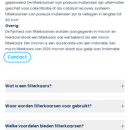
geplisseerd. De filterkaarsen van poreuze materialen zijn uitermaten
geschikt voor cake filtratie of als catalyst recovery systeem.
Filterkaarsen van poreuze materialen zijn te verkijgen in lengtes tot
40 inch.
Overig:
De Fijnheid van filterkaarsen worden aangegeven in micron en
hierdoor staat een filterkaars ook wel bekend als een micro
filterkaars. Eén micron is een duizendste van een milimeter. Een
micro filterkaars van 1000 micron staat dus gelijk aan 1milimeter.
Contact
Wat is een filterkaars?​
Een filterkaars is een cilindervormig filterelement dat wordt gebruikt
voor het verwijderen van
ongewenste deeltjes uit vloeistoffen of gassen. Het biedt een grote fil
Waar worden filterkaarsen voor gebruikt?​
teroppervlakte in een
compact formaat en is beschikbaar in diverse materialen en filtrati
Filterkaarsen worden ingezet voor fijne en absolute filtratie in onder
eniveaus.
andere de
voedingsmiddelenindustrie, chemie, farmaceutische sector en wat
Welke voordelen bieden filterkaarsen?
erbehandeling. Ze zijn