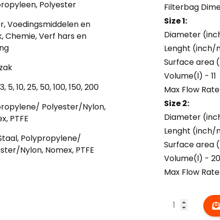
ropyleen, Polyester
Filterbag Dim
Size 1:
r, Voedingsmiddelen en
Diameter (in
, Chemie, Verf hars en
ing
Lenght (inch/
Surface area (
rzak
Volume(l) - 11
, 3, 5, 10, 25, 50, 100, 150, 200
Max Flow Rate
Size 2:
ropylene/ Polyester/Nylon,
Diameter (in
x, PTFE
Lenght (inch/
Staal, Polypropylene/
Surface area (
ster/Nylon, Nomex, PTFE
Volume(l) - 2
Max Flow Rate
Aantal