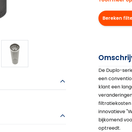
Bereken filt
Omschrij
De Duplo-seri
een conventio
klant een lan
veranderingen 
filtratiekoste
innovatieve "W
bijkomend voo
optreedt.