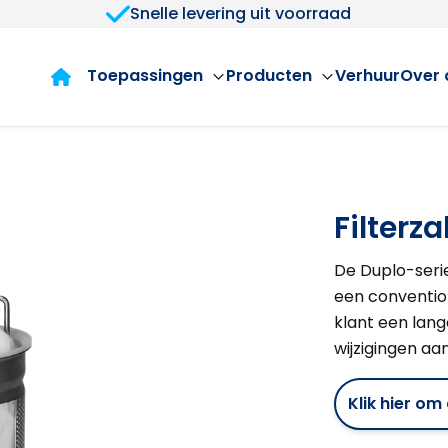
Snelle levering uit voorraad
Toepassingen
Producten
Verhuur
Over 
Filterz
De Duplo-seri
een convention
klant een lan
wijzigingen aan
Klik hier o