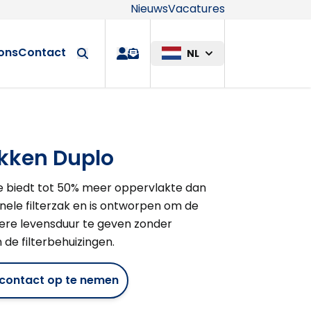
Nieuws
Vacatures
Maatwerkop
ons
Contact
NL
quote
akken Duplo
e biedt tot 50% meer oppervlakte dan
ele filterzak en is ontworpen om de
gere levensduur te geven zonder
 de filterbehuizingen.
m contact op te nemen