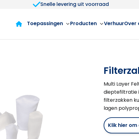
Snelle levering uit voorraad
Toepassingen
Producten
Verhuur
Over 
Filterz
Multi Layer Fe
dieptefiltratie
filterzakken 
lagen polyprop
Klik hier o