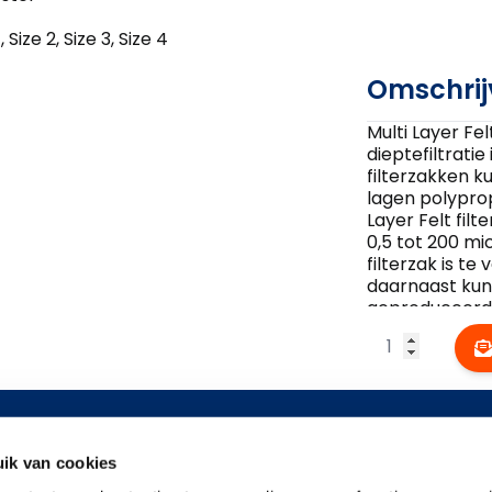
 , Size 2, Size 3, Size 4
Omschrij
Multi Layer Fe
dieptefiltratie
filterzakken 
lagen polyprop
Layer Felt filt
0,5 tot 200 mi
filterzak is t
daarnaast ku
geproduceerd
Aantal
gegevens
Informatie
Toepas
ik van cookies
aat 66
Over ons
Voeding