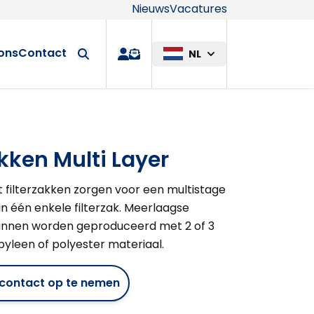
Nieuws
Vacatures
Maatwerkop
ons
Contact
NL
quote
akken Multi Layer
lt filterzakken zorgen voor een multistage
 in één enkele filterzak. Meerlaagse
kunnen worden geproduceerd met 2 of 3
yleen of polyester materiaal.
m contact op te nemen