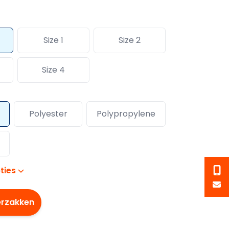
Size 1
Size 2
Size 4
Polyester
Polypropylene
ties
erzakken