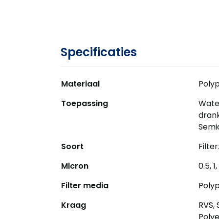
Specificaties
Materiaal
Polyp
Toepassing
Wate
drank
Semic
Soort
Filte
Micron
0.5, 1
Filter media
Polyp
Kraag
RVS, 
Polye