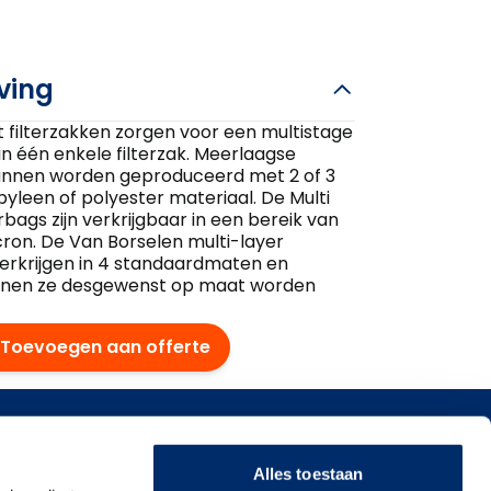
ving
lt filterzakken zorgen voor een multistage
 in één enkele filterzak. Meerlaagse
kunnen worden geproduceerd met 2 of 3
yleen of polyester materiaal. De Multi
erbags zijn verkrijgbaar in een bereik van
cron. De Van Borselen multi-layer
e verkrijgen in 4 standaardmaten en
nnen ze desgewenst op maat worden
.
Toevoegen aan offerte
singen
Alles toestaan
smiddelen & dranken