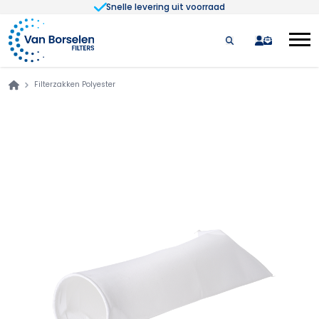
Snelle levering uit voorraad
Ga naar de inhoud
quote
Filterzakken Polyester