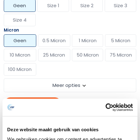
Geen
Size 1
Size 2
Size 3
Size 4
Micron
Geen
0.5 Micron
1 Micron
5 Micron
10 Micron
25 Micron
50 Micron
75 Micron
100 Micron
Meer opties
Bereken filterzakken
Deze website maakt gebruik van cookies
Omschrijving
We gebruiken cookies om content en advertenties te