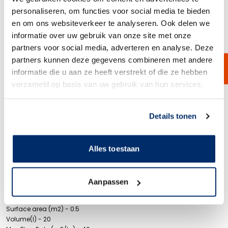
personaliseren, om functies voor social media te bieden
Van Borselen Polyester Filterzakken worden geproduceerd uit 100%
en om ons websiteverkeer te analyseren. Ook delen we
zuivere vezels. De Polyester filterzakken hebben een gelaste naad,
informatie over uw gebruik van onze site met onze
waardoor de mogelijkheid van vloeistofbypass door naaldgaten
wordt uitgesloten. De Polyester filterzak is verkrijgbaar in een bereik 0,5
partners voor social media, adverteren en analyse. Deze
tot 200 micron. Al onze filterzakken worden vervaardigd volgens ISO
partners kunnen deze gegevens combineren met andere
9001 kwaliteitsnormen en onder siliconenvrije en voedselveilige
informatie die u aan ze heeft verstrekt of die ze hebben
omstandigheden. De Van Borselen filter zak is te verkrijgen in 4
verzameld op basis van uw gebruik van hun services.
standaard maten en kunnen desgewenst op maat worden
geproduceerd.
Filterbag Dimensions
Link naar
cookieverklaring
Details tonen
Size 1:
Diameter (inch/mm) - 7''/180mm
Lenght (inch/mm) - 17''/430mm
Surface area (m2) - 0.25
Alles toestaan
Volume(l) - 11
Max Flow Rate (m3/hr) - 20
Size 2:
Aanpassen
Diameter (inch/mm) - 7''/180mm
Lenght (inch/mm) - 32''/810mm
Surface area (m2) - 0.5
Volume(l) - 20