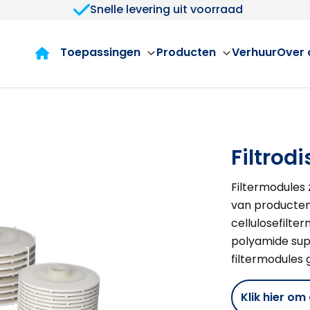
Snelle levering uit voorraad
Toepassingen
Producten
Verhuur
Over 
Filtrodi
Filtermodules z
van producten
cellulosefilte
polyamide sup
filtermodules 
Klik hier o