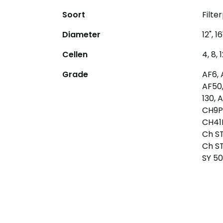
Soort
Filte
Diameter
12", 16
Cellen
4, 8, 1
Grade
AF6, 
AF50,
130, 
CH9P,
CH41H
Ch ST
Ch ST
SY 50