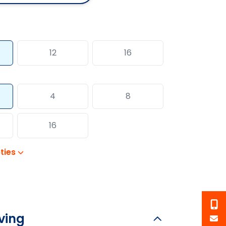
12
16
4
8
16
ties
ving