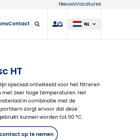
Nieuws
Vacatures
Maatwerkop
ons
Contact
NL
quote
sc HT
ijn speciaal ontwikkeld voor het filtreren
 met zeer hoge temperaturen. Het
rmateriaal in combinatie met de
portkern zorgt ervoor dat deze
gebruikt kunnen worden tot 110 °C.
m contact op te nemen