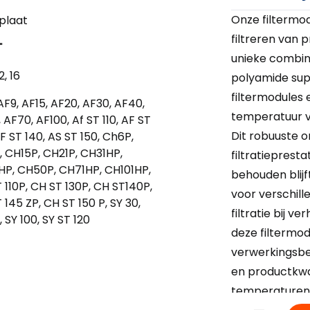
Onze filtermod
rplaat
filtreren van 
"
unieke combina
2, 16
polyamide sup
filtermodules 
AF9, AF15, AF20, AF30, AF40,
temperatuur va
 AF70, AF100, Af ST 110, AF ST
Dit robuuste 
AF ST 140, AS ST 150, Ch6P,
 CH15P, CH21P, CH31HP,
filtratieprestat
P, CH50P, CH71HP, CH101HP,
behouden blij
 110P, CH ST 130P, CH ST140P,
voor verschil
 145 ZP, CH ST 150 P, SY 30,
filtratie bij 
, SY 100, SY ST 120
deze filtermo
verwerkingsbeh
en productkwa
temperaturen