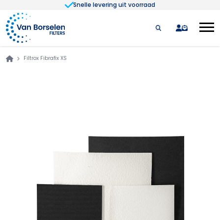
Snelle levering uit voorraad
Ga naar de inhoud
quote
Filtrox Fibrafix XS