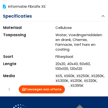
Informatie Fibrafix XS
Specificaties
Materiaal
Cellulose
Toepassing
Water, Voedingsmiddelen
en drank, Chemie,
Farmacie, Verf hars en
coating
Soort
Filterplaat
Lengte
20x20, 40x40, 60x60,
100x100, 120x120
Media
XS5, XS60K, XS250K, XS260K,
XS300K, XS310K, XS320K,
XS350K, XS395K
Aantal
Toevoegen aan offerte