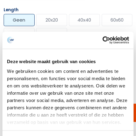
Length
Geen
20x20
40x40
60x60
100x100
120x120
Media
Geen
XS5
XS60K
XS250K
Deze website maakt gebruik van cookies
XS260K
XS300K
XS310K
XS320K
We gebruiken cookies om content en advertenties te
personaliseren, om functies voor social media te bieden
XS350K
en om ons websiteverkeer te analyseren. Ook delen we
informatie over uw gebruik van onze site met onze
Meer opties
partners voor social media, adverteren en analyse. Deze
partners kunnen deze gegevens combineren met andere
informatie die u aan ze heeft verstrekt of die ze hebben
verzameld op basis van uw gebruik van hun services.
Omschrijving