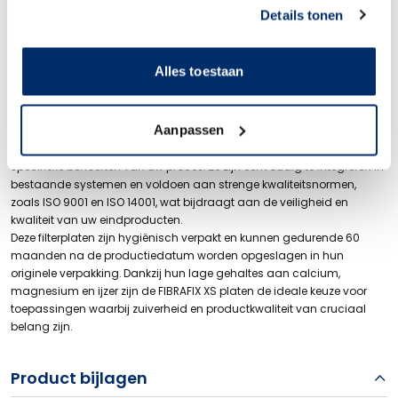
Link naar
cookieverklaring
Details tonen
De FIBRAFIX XS dieptefilterplaten zijn ontworpen voor het effectief
filteren van distillaten en spirits, met de nadruk op hoge kwaliteit en
betrouwbaarheid. Gemaakt van zorgvuldig geselecteerde
Alles toestaan
grondstoffen, waaronder gezuiverde en gebleekte cellulose en
natuurlijke filterhulpmiddelen, bieden deze platen een optimale
filtratie-oplossing voor de drankenindustrie.
Aanpassen
Met retention rates variërend van 0.2 µm tot 9 µm, zijn de FIBRAFIX XS
platen geschikt voor zowel fijne als steriele filtratie, afhankelijk van de
specifieke behoeften van uw proces. Ze zijn eenvoudig te integreren in
bestaande systemen en voldoen aan strenge kwaliteitsnormen,
zoals ISO 9001 en ISO 14001, wat bijdraagt aan de veiligheid en
kwaliteit van uw eindproducten.
Deze filterplaten zijn hygiënisch verpakt en kunnen gedurende 60
maanden na de productiedatum worden opgeslagen in hun
originele verpakking. Dankzij hun lage gehaltes aan calcium,
magnesium en ijzer zijn de FIBRAFIX XS platen de ideale keuze voor
toepassingen waarbij zuiverheid en productkwaliteit van cruciaal
belang zijn.
Product bijlagen