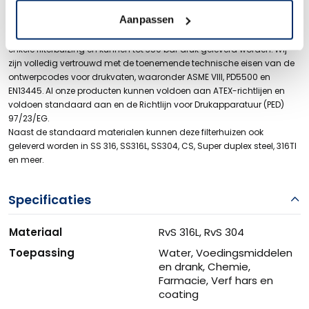
Van Borselen Filters biedt een compleet programma roestvaststalen
Aanpassen
industriële en sanitaire filterhuizen. Ons breed assortiment aan
filterhuizen zijn verkrijgbaar van 3 tot 144 stuks filterkaarsen in een
enkele filterbuizing en kunnen tot 350 bar druk geleverd worden. Wij
zijn volledig vertrouwd met de toenemende technische eisen van de
ontwerpcodes voor drukvaten, waaronder ASME VIII, PD5500 en
EN13445. Al onze producten kunnen voldoen aan ATEX-richtlijen en
voldoen standaard aan en de Richtlijn voor Drukapparatuur (PED)
97/23/EG.
Naast de standaard materialen kunnen deze filterhuizen ook
geleverd worden in SS 316, SS316L, SS304, CS, Super duplex steel, 316TI
en meer.
Specificaties
Materiaal
RvS 316L, RvS 304
Toepassing
Water, Voedingsmiddelen
en drank, Chemie,
Farmacie, Verf hars en
coating