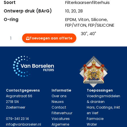
Soort
Filterkaarsenfilterhuis
Ontwerp druk (BArG)
10, 20, 28
O-ring
EPDM, Viton, Silicone,
FEP/VITON, FEP/SILICONE
Lengte
10", 20", 30", 40"
Aantal
Toevoegen aan offerte
Contactgegevens
Informatie
Toepassingen
Argonstraat 66
Over ons
Voedingsmiddelen
2718 SN
Nieuws
& dranken
Zoetermeer
Contact
Hars, Coatings, Inkt
Filterverhuur
en Verf
079-341 23 14
Vacatures
Farmacie
info@vanborselen.nl
Algemene
Water