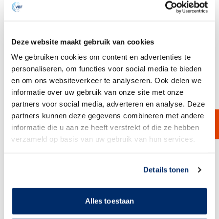
aansluitingen.
Klik hier om contact op te nemen
Deze website maakt gebruik van cookies
Lengte
We gebruiken cookies om content en advertenties te
Geen
10''
20''
30''
personaliseren, om functies voor social media te bieden
en om ons websiteverkeer te analyseren. Ook delen we
40''
informatie over uw gebruik van onze site met onze
partners voor social media, adverteren en analyse. Deze
Ontwerp Druk (BArG)
partners kunnen deze gegevens combineren met andere
Geen
10
20
28
informatie die u aan ze heeft verstrekt of die ze hebben
verzameld op basis van uw gebruik van hun services.
Toon meer opties
Link naar
cookieverklaring
Details tonen
Omschrijving
Alles toestaan
Kaarsfilterhuis meervoudig