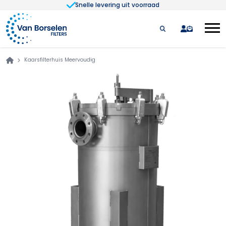
Snelle levering uit voorraad
Ga naar de inhoud
quote
Kaarsfilterhuis Meervoudig