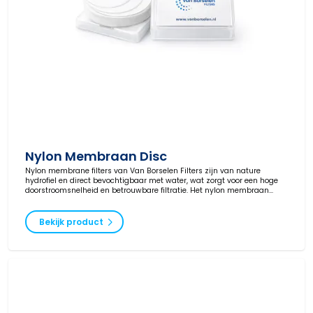
Nylon Membraan Disc
Nylon membrane filters van Van Borselen Filters zijn van nature
hydrofiel en direct bevochtigbaar met water, wat zorgt voor een hoge
doorstroomsnelheid en betrouwbare filtratie. Het nylon membraan
biedt een hoge mechanische sterkte, lage extractables en lage
eiwitbinding. Deze filters zijn geschikt voor filtratie van waterige en de
meeste organische oplossingen, met name alkalische en alcoholische
Bekijk product
oplossingen. Ook zeer geschikt voor DMSO-filtratie binnen
laboratorium- en analytische toepassingen.