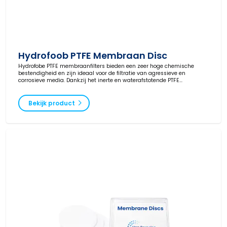
Hydrofoob PTFE Membraan Disc
Hydrofobe PTFE membraanfilters bieden een zeer hoge chemische
bestendigheid en zijn ideaal voor de filtratie van agressieve en
corrosieve media. Dankzij het inerte en waterafstotende PTFE
membraan worden deze filters veel toegepast voor gasfiltratie,
ontluchting en de filtratie van sterke zuren, logen en organische
oplosmiddelen.
Bekijk product
Van Borselen Filters levert hydrofobe PTFE membraanfilters in diverse
poriegroottes en diameters voor toepassingen binnen pharma, biotech,
food & beverage en industrie.