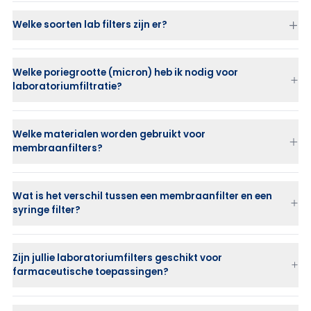
Welke soorten lab filters zijn er?
Welke poriegrootte (micron) heb ik nodig voor
membraanfilters (membrane discs)
laboratoriumfiltratie?
syringe filters
vacuümfilters en filterunits
voorfilters
0,45 µm
wordt vaak gebruikt voor algemene klaring en voorfiltratie
Welke materialen worden gebruikt voor
membraan disc holders en filterhouders
0,2 µm
wordt toegepast voor steriele filtratie van vloeistoffen
membraanfilters?
Grovere micronratings worden ingezet als voorfilter om eindfilters te
beschermen
Wat is het verschil tussen een membraanfilter en een
syringe filter?
PES
PTFE
PVDF
Zijn jullie laboratoriumfilters geschikt voor
Nylon
farmaceutische toepassingen?
Cellulose Acetate