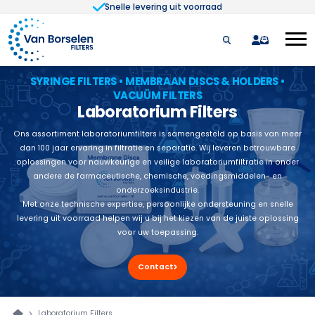
Snelle levering uit voorraad
Ga naar de inhoud
quote
SYRINGE FILTERS • MEMBRAAN DISCS & HOLDERS •
VACUÜM FILTERS
Laboratorium Filters
Ons assortiment laboratoriumfilters is samengesteld op basis van meer
dan 100 jaar ervaring in filtratie en separatie. Wij leveren betrouwbare
oplossingen voor nauwkeurige en veilige laboratoriumfiltratie in onder
andere de farmaceutische, chemische, voedingsmiddelen- en
onderzoeksindustrie.
Met onze technische expertise, persoonlijke ondersteuning en snelle
levering uit voorraad helpen wij u bij het kiezen van de juiste oplossing
voor uw toepassing.
Contact
Laboratorium Filters