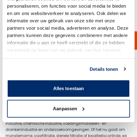
personaliseren, om functies voor social media te bieden
en om ons websiteverkeer te analyseren. Ook delen we
informatie over uw gebruik van onze site met onze
partners voor social media, adverteren en analyse. Deze
partners kunnen deze gegevens combineren met andere
informatie die u aan ze heeft verstrekt of die ze hebben
Laboratoriumfilters – betrouwbare filtratie-oplossingen met 100 jaar
verzameld op basis van uw gebruik van hun services.
expertise
Bij Van Borselen Filters leveren wij al meer dan 100 jaar filtratie- en
separatieoplossingen voor kritische toepassingen. Sinds 1922
Link naar
cookieverklaring
ondersteunen wij klanten met hoogwaardige producten en
Details tonen
technisch advies, waarbij betrouwbaarheid, reproduceerbaarheid
en proceszekerheid centraal staan. Deze ervaring vertalen wij ook
naar ons uitgebreide assortiment laboratoriumfilters en
Alles toestaan
toebehoren.
Hoogwaardige lab filters voor uiteenlopende toepassingen
Ons assortiment lab filters is zorgvuldig samengesteld voor
Aanpassen
nauwkeurige, reproduceerbare en veilige laboratoriumfiltratie. De
producten worden toegepast in onder andere de farmaceutische
industrie, chemische industrie, voedingsmiddelen- en
drankenindustrie en onderzoeksomgevingen. Of het nu gaat om
monstername, voorfiltratie, steriele filtratie of kwaliteitscontrole, wij