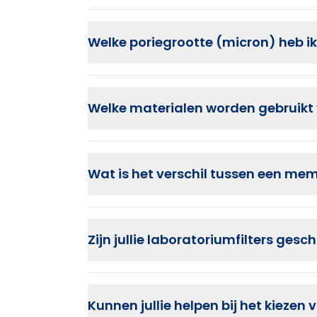
membraanfilters (membrane discs)
Welke poriegrootte (micron) heb ik
syringe filters
vacuümfilters en filterunits
0,45 µm
wordt vaak gebruikt voor algeme
voorfilters
Welke materialen worden gebruikt
0,2 µm
wordt toegepast voor steriele filt
membraan disc holders en filterhouders
Grovere micronratings worden ingezet al
Wat is het verschil tussen een memb
PES
PTFE
PVDF
Zijn jullie laboratoriumfilters ge
Nylon
Cellulose Acetate
Kunnen jullie helpen bij het kiezen v