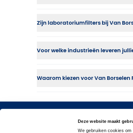
Zijn laboratoriumfilters bij Van Bor
Voor welke industrieën leveren jullie
farmaceutische industrie
Waarom kiezen voor Van Borselen Fil
chemische industrie
voedingsmiddelen- en drankenindustrie
laboratoria en onderzoeksinstellingen
Contac
Deze website maakt gebru
Argonstra
We gebruiken cookies om c