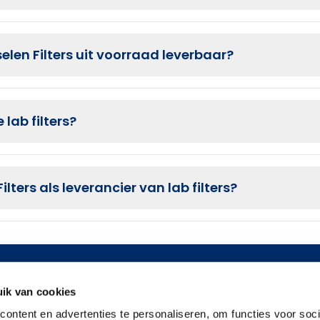
selen Filters uit voorraad leverbaar?
 lab filters?
ters als leverancier van lab filters?
tgegevens
Informatie
Toepa
ik van cookies
at 66
Over ons
Voedin
ontent en advertenties te personaliseren, om functies voor soci