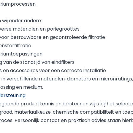
oriumprocessen.
n wij onder andere:
verse materialen en poriegroottes
voor betrouwbare en gecontroleerde filtratie
onsterfiltratie
toriumtoepassingen
 van de standtijd van eindfilters
 en accessoires voor een correcte installatie
 in verschillende materialen, diameters en micronratings,
epassing en medium.
dersteuning
gaande productkennis ondersteunen wij u bij het selectere
graad, materiaalkeuze, chemische compatibiliteit en toe
ces. Persoonlijk contact en praktisch advies staan hierbi