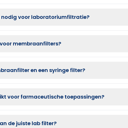
 nodig voor laboratoriumfiltratie?
ne klaring en voorfiltratie
 voor membraanfilters?
ratie van vloeistoffen
s voorfilter om eindfilters te beschermen
raanfilter en een syringe filter?
schikt voor farmaceutische toepassingen?
an de juiste lab filter?