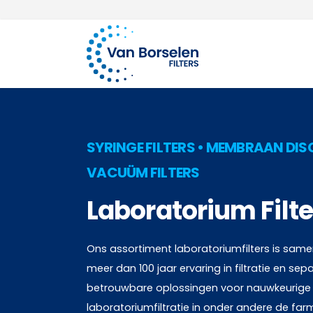
100 jaar ervaring
Ga naar de inhoud
SYRINGE FILTERS • MEMBRAAN DIS
VACUÜM FILTERS
Laboratorium Filte
Ons assortiment laboratoriumfilters is sam
meer dan 100 jaar ervaring in filtratie en sepa
betrouwbare oplossingen voor nauwkeurige e
laboratoriumfiltratie in onder andere de fa