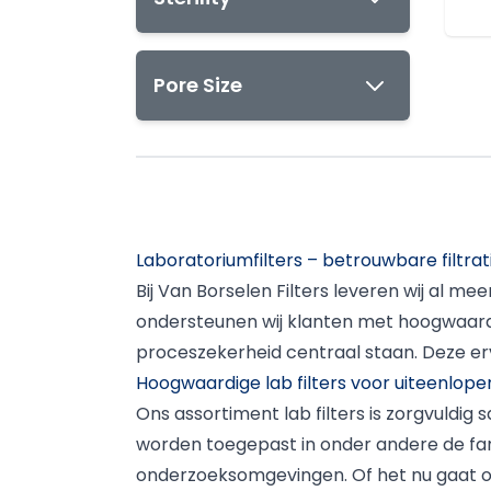
b
e
b
Pore Size
P
t
l
f
c
B
h
P
Laboratoriumfilters – betrouwbare filtra
v
e
Bij Van Borselen Filters leveren wij al me
v
ondersteunen wij klanten met hoogwaard
N
proceszekerheid centraal staan. Deze erv
Hoogwaardige lab filters voor uiteenlop
Ons assortiment lab filters is zorgvuldi
worden toegepast in onder andere de far
onderzoeksomgevingen. Of het nu gaat om m