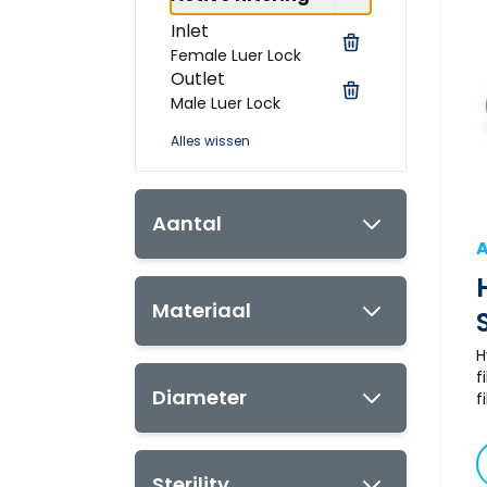
Inlet
Female Luer Lock
Outlet
Male Luer Lock
Alles wissen
Aantal
A
Materiaal
H
f
Diameter
f
o
v
l
Sterility
u