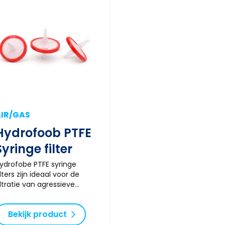
IR/GAS
Hydrofoob PTFE
Syringe filter
ydrofobe PTFE syringe
ilters zijn ideaal voor de
iltratie van agressieve
plosmiddelen, organische
loeistoffen, gassen en
Bekijk product
ucht. Dankzij de
itstekende chemische