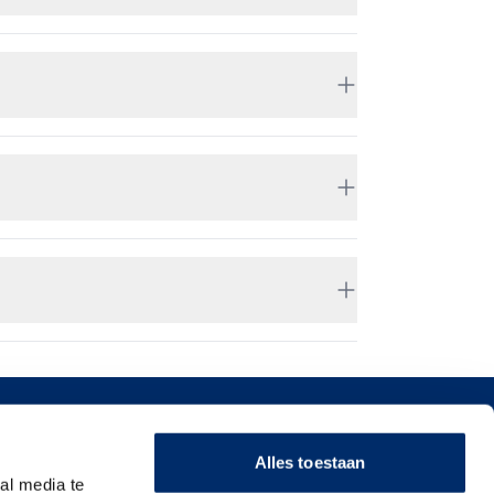
ssingen
Alles toestaan
gsmiddelen & dranken
al media te