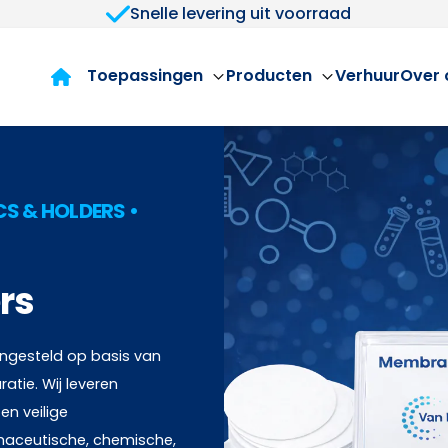
Snelle levering uit voorraad
Toepassingen
Producten
Verhuur
Over 
CS & HOLDERS •
rs
engesteld op basis van
ratie. Wij leveren
n veilige
rmaceutische, chemische,