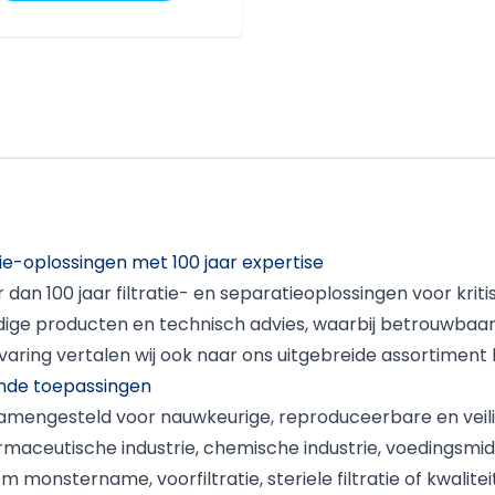
estendigheid, lage
xtractables en hoge
etrouwbaarheid worden
TFE syringe filters veel
oegepast binnen
aboratoria,
armaceutische productie,
hemie en biotech. Van
orselen Filters levert
oogwaardige hydrophobic
TFE syringe filters in
tie-oplossingen met 100 jaar expertise
erschillende poriegroottes
n diameters, direct uit
er dan 100 jaar filtratie- en separatieoplossingen voor krit
oorraad leverbaar in
ige producten en technisch advies, waarbij betrouwbaa
ederland.
aring vertalen wij ook naar ons uitgebreide assortiment 
ende toepassingen
g samengesteld voor nauwkeurige, reproduceerbare en veili
maceutische industrie, chemische industrie, voedingsmid
onstername, voorfiltratie, steriele filtratie of kwalite