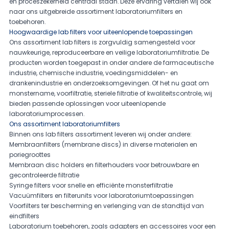
en proceszekerheid centraal staan. Deze ervaring vertalen wij ook
naar ons uitgebreide assortiment laboratoriumfilters en
toebehoren.
Hoogwaardige lab filters voor uiteenlopende toepassingen
Ons assortiment lab filters is zorgvuldig samengesteld voor
nauwkeurige, reproduceerbare en veilige laboratoriumfiltratie. De
producten worden toegepast in onder andere de farmaceutische
industrie, chemische industrie, voedingsmiddelen- en
drankenindustrie en onderzoeksomgevingen. Of het nu gaat om
monstername, voorfiltratie, steriele filtratie of kwaliteitscontrole, wij
bieden passende oplossingen voor uiteenlopende
laboratoriumprocessen.
Ons assortiment laboratoriumfilters
Binnen ons lab filters assortiment leveren wij onder andere:
Membraanfilters (membrane discs) in diverse materialen en
poriegroottes
Membraan disc holders en filterhouders voor betrouwbare en
gecontroleerde filtratie
Syringe filters voor snelle en efficiënte monsterfiltratie
Vacuümfilters en filterunits voor laboratoriumtoepassingen
Voorfilters ter bescherming en verlenging van de standtijd van
eindfilters
Laboratorium toebehoren, zoals adapters en accessoires voor een