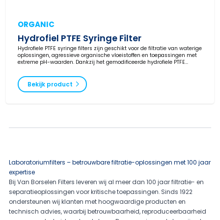
ORGANIC
Hydrofiel PTFE Syringe Filter
Hydrofiele PTFE syringe filters zijn geschikt voor de filtratie van waterige
oplossingen, agressieve organische vloeistoffen en toepassingen met
extreme pH-waarden. Dankzij het gemodificeerde hydrofiele PTFE
membraan is voor waterige monsters geen voorbevochtiging nodig.
Van Borselen Filters levert niet-steriele PTFE syringe filters in
verschillende poriegroottes en diameters voor betrouwbare
Bekijk product
laboratoriumfiltratie.
Laboratoriumfilters – betrouwbare filtratie-oplossingen met 100 jaar
expertise
Bij Van Borselen Filters leveren wij al meer dan 100 jaar filtratie- en
separatieoplossingen voor kritische toepassingen. Sinds 1922
ondersteunen wij klanten met hoogwaardige producten en
technisch advies, waarbij betrouwbaarheid, reproduceerbaarheid