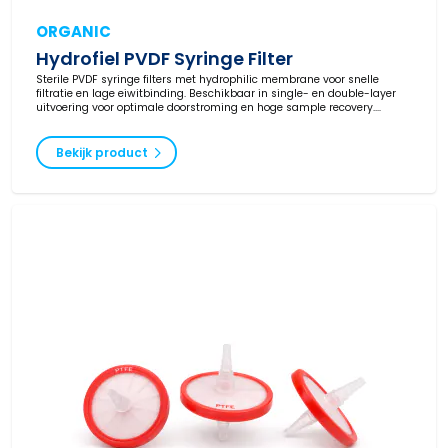
ORGANIC
Hydrofiel PVDF Syringe Filter
Sterile PVDF syringe filters met hydrophilic membrane voor snelle
filtratie en lage eiwitbinding. Beschikbaar in single- en double-layer
uitvoering voor optimale doorstroming en hoge sample recovery.
Geschikt voor biologische en milde organische oplossingen.
Betrouwbare kwaliteit, direct uit voorraad leverbaar als technisch
equivalent van bekende merken.
Bekijk product