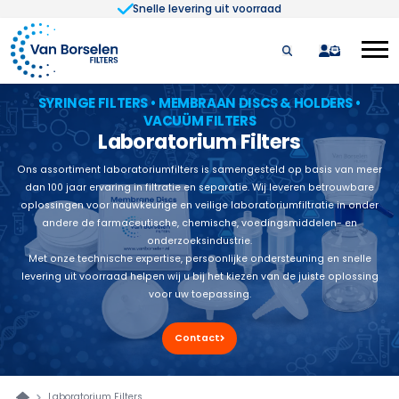
Snelle levering uit voorraad
Ga naar de inhoud
quote
SYRINGE FILTERS • MEMBRAAN DISCS & HOLDERS •
VACUÜM FILTERS
Laboratorium Filters
Ons assortiment laboratoriumfilters is samengesteld op basis van meer
dan 100 jaar ervaring in filtratie en separatie. Wij leveren betrouwbare
oplossingen voor nauwkeurige en veilige laboratoriumfiltratie in onder
andere de farmaceutische, chemische, voedingsmiddelen- en
onderzoeksindustrie.
Met onze technische expertise, persoonlijke ondersteuning en snelle
levering uit voorraad helpen wij u bij het kiezen van de juiste oplossing
voor uw toepassing.
Contact
Laboratorium Filters