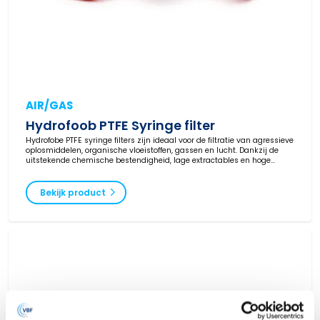
AIR/GAS
Hydrofoob PTFE Syringe filter
Hydrofobe PTFE syringe filters zijn ideaal voor de filtratie van agressieve
oplosmiddelen, organische vloeistoffen, gassen en lucht. Dankzij de
uitstekende chemische bestendigheid, lage extractables en hoge
betrouwbaarheid worden PTFE syringe filters veel toegepast binnen
laboratoria, farmaceutische productie, chemie en biotech. Van Borselen
Filters levert hoogwaardige hydrophobic PTFE syringe filters in
Bekijk product
verschillende poriegroottes en diameters, direct uit voorraad leverbaar
in Nederland.