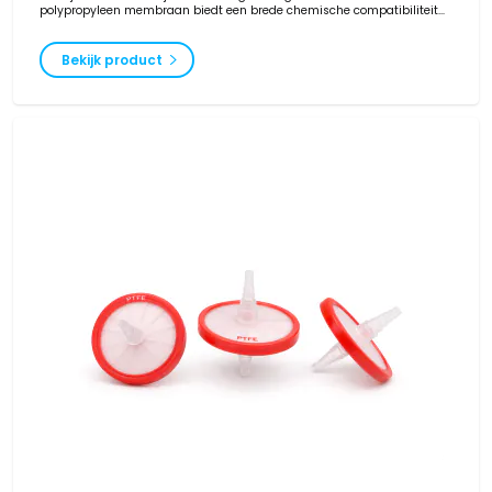
polypropyleen membraan biedt een brede chemische compatibiliteit
en is verkrijgbaar in diverse poriegroottes. Van Borselen Filters levert
niet-steriele hydrophobe PP syringe filters in verschillende diameters
voor betrouwbaar en routinematig laboratoriumgebruik.
Bekijk product