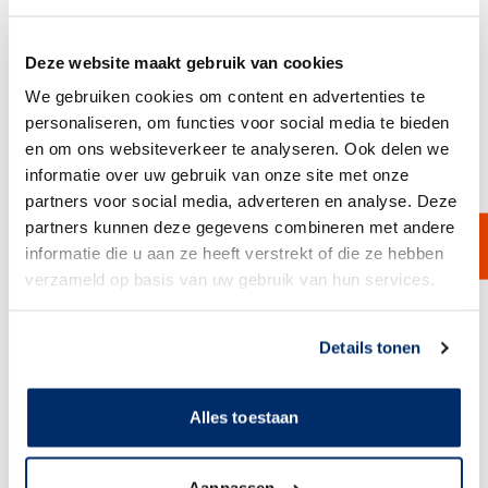
Deze website maakt gebruik van cookies
We gebruiken cookies om content en advertenties te
personaliseren, om functies voor social media te bieden
en om ons websiteverkeer te analyseren. Ook delen we
informatie over uw gebruik van onze site met onze
partners voor social media, adverteren en analyse. Deze
partners kunnen deze gegevens combineren met andere
informatie die u aan ze heeft verstrekt of die ze hebben
verzameld op basis van uw gebruik van hun services.
ORGANIC
Hydrofiel Nylon Syringe Filter
Link naar
cookieverklaring
Hydrofiele nylon syringe filters zijn geschikt voor betrouwbare filtratie
Details tonen
van waterige oplossingen en geselecteerde organische oplosmiddelen
in laboratorium- en analytische toepassingen. Het nylon membraan
biedt een brede chemische compatibiliteit en goede mechanische
sterkte. Verkrijgbaar in diverse poriegroottes en diameters, met snelle
Alles toestaan
levering uit voorraad.
Bekijk product