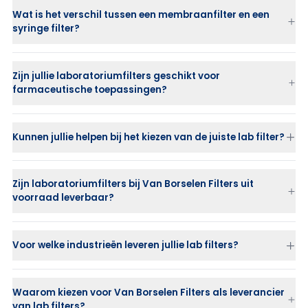
Wat is het verschil tussen een membraanfilter en een
syringe filter?
PES
PTFE
PVDF
Zijn jullie laboratoriumfilters geschikt voor
Nylon
farmaceutische toepassingen?
Cellulose Acetate
Kunnen jullie helpen bij het kiezen van de juiste lab filter?
Zijn laboratoriumfilters bij Van Borselen Filters uit
voorraad leverbaar?
Voor welke industrieën leveren jullie lab filters?
farmaceutische industrie
Waarom kiezen voor Van Borselen Filters als leverancier
chemische industrie
van lab filters?