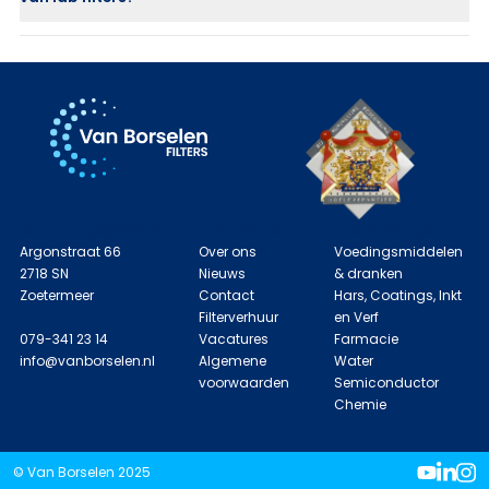
voedingsmiddelen- en drankenindustrie
laboratoria en onderzoeksinstellingen
Contactgegevens
Informatie
Toepassingen
Argonstraat 66
Over ons
Voedingsmiddelen
2718 SN
Nieuws
& dranken
Zoetermeer
Contact
Hars, Coatings, Inkt
Filterverhuur
en Verf
079-341 23 14
Vacatures
Farmacie
info@vanborselen.nl
Algemene
Water
voorwaarden
Semiconductor
Chemie
© Van Borselen 2025