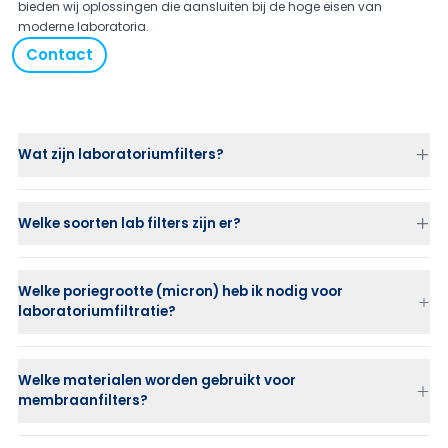
bieden wij oplossingen die aansluiten bij de hoge eisen van
moderne laboratoria.
Contact
Wat zijn laboratoriumfilters?
Welke soorten lab filters zijn er?
Welke poriegrootte (micron) heb ik nodig voor
membraanfilters (membrane discs)
laboratoriumfiltratie?
syringe filters
vacuümfilters en filterunits
voorfilters
0,45 µm
wordt vaak gebruikt voor algemene klaring en voorfiltratie
Welke materialen worden gebruikt voor
membraan disc holders en filterhouders
0,2 µm
wordt toegepast voor steriele filtratie van vloeistoffen
membraanfilters?
Grovere micronratings worden ingezet als voorfilter om eindfilters te
beschermen