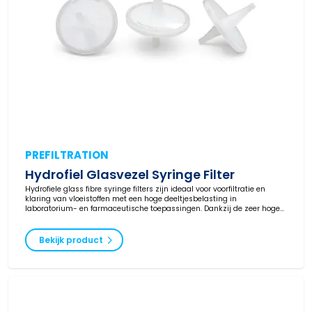
PREFILTRATION
Hydrofiel Glasvezel Syringe Filter
Hydrofiele glass fibre syringe filters zijn ideaal voor voorfiltratie en
klaring van vloeistoffen met een hoge deeltjesbelasting in
laboratorium- en farmaceutische toepassingen. Dankzij de zeer hoge
vuilopnamecapaciteit verwijderen deze filters effectief deeltjes en
beschermen ze downstream membraanfilters en analytische
apparatuur. Beschikbaar in verschillende poriegroottes en diameters,
Bekijk product
met snelle levering uit voorraad.