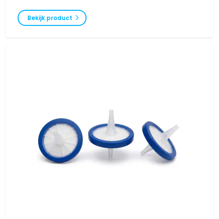
membraanstructuur en goede deeltjesretentie zijn deze filters ideaal
voor waterige oplossingen, buffers en biologische monsters.
Verkrijgbaar in verschillende poriegroottes en diameters, met snelle
Bekijk product
levering uit voorraad.