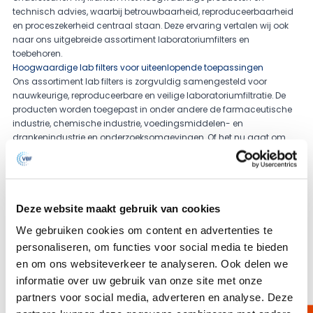
technisch advies, waarbij betrouwbaarheid, reproduceerbaarheid
en proceszekerheid centraal staan. Deze ervaring vertalen wij ook
naar ons uitgebreide assortiment laboratoriumfilters en
toebehoren.
Hoogwaardige lab filters voor uiteenlopende toepassingen
Ons assortiment lab filters is zorgvuldig samengesteld voor
nauwkeurige, reproduceerbare en veilige laboratoriumfiltratie. De
producten worden toegepast in onder andere de farmaceutische
industrie, chemische industrie, voedingsmiddelen- en
drankenindustrie en onderzoeksomgevingen. Of het nu gaat om
monstername, voorfiltratie, steriele filtratie of kwaliteitscontrole, wij
bieden passende oplossingen voor uiteenlopende
laboratoriumprocessen.
Ons assortiment laboratoriumfilters
Binnen ons lab filters assortiment leveren wij onder andere:
Deze website maakt gebruik van cookies
Membraanfilters (membrane discs) in diverse materialen en
We gebruiken cookies om content en advertenties te
poriegroottes
personaliseren, om functies voor social media te bieden
Membraan disc holders en filterhouders voor betrouwbare en
gecontroleerde filtratie
en om ons websiteverkeer te analyseren. Ook delen we
Syringe filters voor snelle en efficiënte monsterfiltratie
informatie over uw gebruik van onze site met onze
Vacuümfilters en filterunits voor laboratoriumtoepassingen
partners voor social media, adverteren en analyse. Deze
Voorfilters ter bescherming en verlenging van de standtijd van