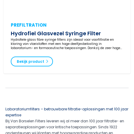
PREFILTRATION
Hydrofiel Glasvezel Syringe Filter
Hydrofiele glass fibre syringe filters zijn ideaal voor voorfiltratie en
klaring van vloeistoffen met een hoge deeltjesbelasting in
laboratorium- en farmaceutische toepassingen. Dankzij de zeer hoge
vuilopnamecapaciteit verwijderen deze filters effectief deeltjes en
beschermen ze downstream membraanfilters en analytische
apparatuur. Beschikbaar in verschillende poriegroottes en diameters,
Bekijk product
met snelle levering uit voorraad.
Laboratoriumfilters – betrouwbare filtratie-oplossingen met 100 jaar
expertise
Bij Van Borselen Filters leveren wij al meer dan 100 jaar filtratie- en
separatieoplossingen voor kritische toepassingen. Sinds 1922
ondersteunen wij klanten met hoogwaardige producten en