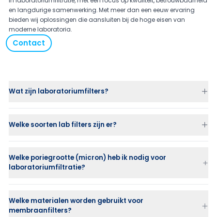
in laboratoriumfiltratie, met een focus op kwaliteit, betrouwbaarheid
en langdurige samenwerking. Met meer dan een eeuw ervaring
bieden wij oplossingen die aansluiten bij de hoge eisen van
moderne laboratoria.
Contact
Wat zijn laboratoriumfilters?
Welke soorten lab filters zijn er?
Welke poriegrootte (micron) heb ik nodig voor
membraanfilters (membrane discs)
laboratoriumfiltratie?
syringe filters
vacuümfilters en filterunits
voorfilters
0,45 µm
wordt vaak gebruikt voor algemene klaring en voorfiltratie
Welke materialen worden gebruikt voor
membraan disc holders en filterhouders
0,2 µm
wordt toegepast voor steriele filtratie van vloeistoffen
membraanfilters?
Grovere micronratings worden ingezet als voorfilter om eindfilters te