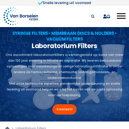
Snelle levering uit voorraad
Ga naar de inhoud
quote
SYRINGE FILTERS • MEMBRAAN DISCS & HOLDERS •
VACUÜM FILTERS
Laboratorium Filters
Ons assortiment laboratoriumfilters is samengesteld op basis van meer
dan 100 jaar ervaring in filtratie en separatie. Wij leveren betrouwbare
oplossingen voor nauwkeurige en veilige laboratoriumfiltratie in onder
andere de farmaceutische, chemische, voedingsmiddelen- en
onderzoeksindustrie.
Met onze technische expertise, persoonlijke ondersteuning en snelle
levering uit voorraad helpen wij u bij het kiezen van de juiste oplossing
voor uw toepassing.
Contact
Laboratorium Filters