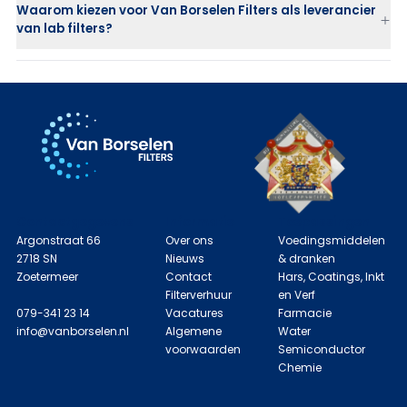
Waarom kiezen voor Van Borselen Filters als leverancier
chemische industrie
van lab filters?
voedingsmiddelen- en drankenindustrie
laboratoria en onderzoeksinstellingen
Contactgegevens
Informatie
Toepassingen
Argonstraat 66
Over ons
Voedingsmiddelen
2718 SN
Nieuws
& dranken
Zoetermeer
Contact
Hars, Coatings, Inkt
Filterverhuur
en Verf
079-341 23 14
Vacatures
Farmacie
info@vanborselen.nl
Algemene
Water
voorwaarden
Semiconductor
Chemie