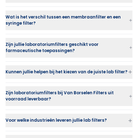
beschermen
Wat is het verschil tussen een membraanfilter en een
syringe filter?
PES
PTFE
PVDF
Zijn jullie laboratoriumfilters geschikt voor
Nylon
farmaceutische toepassingen?
Cellulose Acetate
Kunnen jullie helpen bij het kiezen van de juiste lab filter?
Zijn laboratoriumfilters bij Van Borselen Filters uit
voorraad leverbaar?
Voor welke industrieën leveren jullie lab filters?
farmaceutische industrie