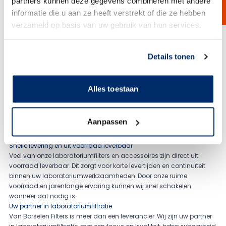
partners kunnen deze gegevens combineren met andere
eindfilters
informatie die u aan ze heeft verstrekt of die ze hebben
Laboratorium toebehoren, zoals adapters en accessoires voor een
correcte installatie
verzameld op basis van uw gebruik van hun services.
Onze laboratoriumfilters zijn beschikbaar in verschillende
materialen, diameters en micronratings, zodat altijd een oplossing
Link naar
cookieverklaring
gekozen kan worden die aansluit bij uw specifieke toepassing en
Details tonen
medium.
Technische expertise en persoonlijke ondersteuning
Dankzij onze technische expertise en diepgaande productkennis
Alles toestaan
ondersteunen wij u bij het selecteren van de juiste laboratoriumfilter.
Wij denken mee over factoren zoals filtratiegraad, materiaalkeuze,
chemische compatibiliteit en toepassing, zodat u kunt rekenen op
Aanpassen
betrouwbare resultaten en een stabiel proces. Persoonlijk contact en
praktisch advies staan hierbij centraal.
Snelle levering en uit voorraad leverbaar
Veel van onze laboratoriumfilters en accessoires zijn direct uit
voorraad leverbaar. Dit zorgt voor korte levertijden en continuïteit
binnen uw laboratoriumwerkzaamheden. Door onze ruime
voorraad en jarenlange ervaring kunnen wij snel schakelen
wanneer dat nodig is.
Uw partner in laboratoriumfiltratie
Van Borselen Filters is meer dan een leverancier. Wij zijn uw partner