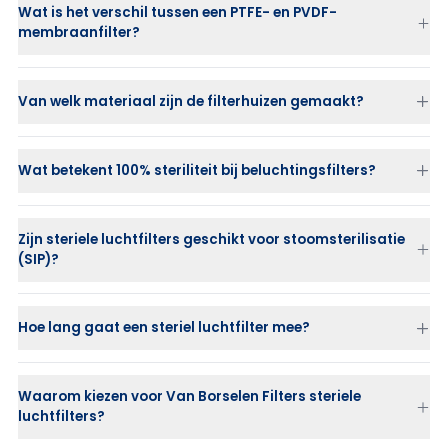
Wat is het verschil tussen een PTFE- en PVDF-
Tankbeluchtingsfilters (P-BE)
voor 100% steriele opslag
membraanfilter?
Steriele luchtfilterkaarsen (P-SRF)
met 99.99998% efficiëntie
PTFE-filters
zijn hydrofoob en geschikt voor steriele lucht- en
Capsulefilters (PTFE, PVDF, PP)
voor compacte toepassingen
gasfiltratie, ook bij hoge temperaturen.
RVS filterhuizen
voor perslucht en steriele gasstromen
Van welk materiaal zijn de filterhuizen gemaakt?
PVDF-filters
zijn hydrofiel, chemisch bestendig en vaak gebruikt
voor vloeistof- of venttoepassingen.
Wat betekent 100% steriliteit bij beluchtingsfilters?
Zijn steriele luchtfilters geschikt voor stoomsterilisatie
(SIP)?
Hoe lang gaat een steriel luchtfilter mee?
Waarom kiezen voor Van Borselen Filters steriele
luchtfilters?