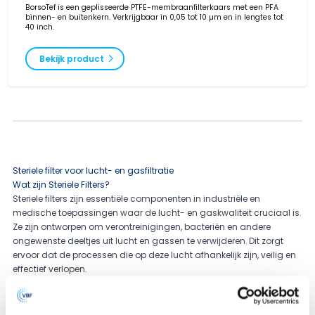
BorsoTef is een geplisseerde PTFE-membraanfilterkaars met een PFA
binnen- en buitenkern. Verkrijgbaar in 0,05 tot 10 µm en in lengtes tot
40 inch.
Bekijk product
Steriele filter voor lucht- en gasfiltratie
Wat zijn Steriele Filters?
Steriele filters zijn essentiële componenten in industriële en
medische toepassingen waar de lucht- en gaskwaliteit cruciaal is.
Ze zijn ontworpen om verontreinigingen, bacteriën en andere
ongewenste deeltjes uit lucht en gassen te verwijderen. Dit zorgt
ervoor dat de processen die op deze lucht afhankelijk zijn, veilig en
effectief verlopen.
Onze steriele luchtbehuizingen
Onze steriele luchtbehuizingen zijn de standaardoplossing voor
industriële luchtfilters en processteriele filters. We bieden een