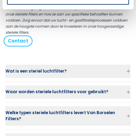
uw filtratiebehoeften.
Neem vandaag nog contact met ons op voor meer informatie over
onze steriele filters en hoe ze aan uw specifieke behoeften kunnen
voldoen. Zorg ervoor dat uw lucht- en gasfiltratieprocessen voldoen
aan de hoogste normen door te investeren in onze hoogwaardige
steriele filters.
Contact
Wat is een steriel luchtfilter?
Waar worden steriele luchtfilters voor gebruikt?
Tankbeluchting en ontluchting
Welke typen steriele luchtfilters levert Van Borselen
Persluchtfiltratie
in productieprocessen
Filters?
Steriele gasscheiding
en
fermentatieprocessen
Autoclaaf vacuum breaks
en
steriele stoomsystemen
PTFE-membraanfilters
voor steriele lucht- en gasfiltratie