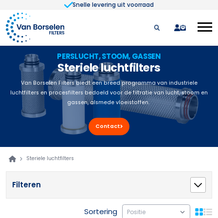
Snelle levering uit voorraad
Ga naar de inhoud
quote
PERSLUCHT, STOOM, GASSEN
Steriele luchtfilters
Van Borselen Filters biedt een breed programma van industriele
luchtfilters en procesfilters bedoeld voor de filtratie van lucht, stoom en
gassen, alsmede vloeistoffen.
Contact
Steriele luchtfilters
Filteren
Sortering