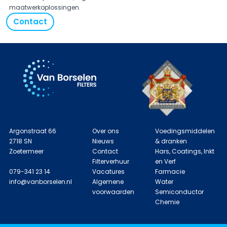
maatwerkoplossingen.
Contact
Contactgegevens
Informatie
Toepassingen
Argonstraat 66
Over ons
Voedingsmiddelen
2718 SN
Nieuws
& dranken
Zoetermeer
Contact
Hars, Coatings, Inkt
Filterverhuur
en Verf
079-341 23 14
Vacatures
Farmacie
info@vanborselen.nl
Algemene
Water
voorwaarden
Semiconductor
Chemie