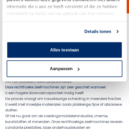
Een multi motion zeefmachine is een hoogwaardige industriële
informatie die u aan ze heeft verstrekt of die ze hebben
zeefoplossing die meerdere bewegingen combineert om producten
efficiënt te scheiden op basis van deeltjesgrootte. Dankzij de unieke
verzameld op basis van uw gebruik van hun services.
combinatie van roterende en vibrerende bewegingen wordt een zeer
nauwkeurige zeefwerking bereikt met een hoge capaciteit.
Bekijk product
Link naar
cookieverklaring
Details tonen
Alles toestaan
Aanpassen
Zoekt u meer capaciteit, scherpere scheiding of betere controle in
uw zeefproces? Dan is een rechthoekige zeefmachine van SWECO
via Van Borselen Filters de juiste keuze.
Deze rechthoeke zeefmachines zijn zeer geschikt wanneer:
U een hogere doorvoercapaciteit nodig heeft
Uw proces vraagt om nauwkeurige scheiding in meerdere fracties
U werkt met moeilijke materialen zoals plakkerige, fijne of abrasieve
stoffen
Of het nu gaat om de voedingsmiddelenindustrie, chemie,
kunststoffen of mineralen. Onze rechthoekige zeefmachines leveren
constante prestaties, lage onderhoudskosten en