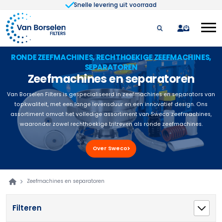
Snelle levering uit voorraad
Ga naar de inhoud
quote
RONDE ZEEFMACHINES, RECHTHOEKIGE ZEEFMACHINES,
SEPARATOREN
Zeefmachines en separatoren
Van Borselen Filters is gespecialiseerd in zeefmachines en separators van
topkwaliteit, met een lange levensduur en een innovatief design. Ons
assortiment omvat het volledige assortiment van Sweco zeefmachines,
waaronder zowel rechthoekige trilzeven als ronde zeefmachines.
Over Sweco
Zeefmachines en separatoren
Filteren