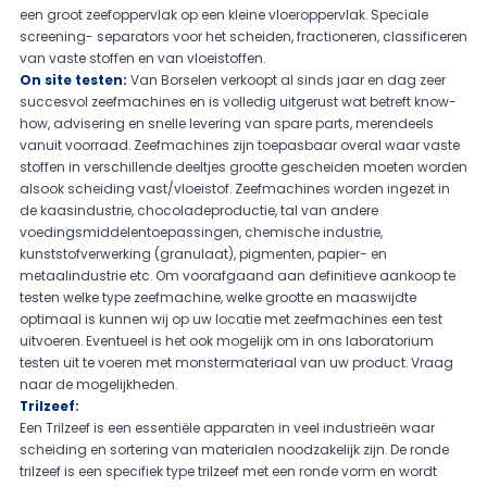
een groot zeefoppervlak op een kleine vloeroppervlak. Speciale
screening- separators voor het scheiden, fractioneren, classificeren
van vaste stoffen en van vloeistoffen.
On site testen:
Van Borselen verkoopt al sinds jaar en dag zeer
succesvol zeefmachines en is volledig uitgerust wat betreft know-
how, advisering en snelle levering van spare parts, merendeels
vanuit voorraad. Zeefmachines zijn toepasbaar overal waar vaste
stoffen in verschillende deeltjes grootte gescheiden moeten worden
alsook scheiding vast/vloeistof. Zeefmachines worden ingezet in
de kaasindustrie, chocoladeproductie, tal van andere
voedingsmiddelentoepassingen, chemische industrie,
kunststofverwerking (granulaat), pigmenten, papier- en
metaalindustrie etc. Om voorafgaand aan definitieve aankoop te
testen welke type zeefmachine, welke grootte en maaswijdte
optimaal is kunnen wij op uw locatie met zeefmachines een test
uitvoeren. Eventueel is het ook mogelijk om in ons laboratorium
testen uit te voeren met monstermateriaal van uw product. Vraag
naar de mogelijkheden.
Trilzeef:
Een Trilzeef is een essentiële apparaten in veel industrieën waar
scheiding en sortering van materialen noodzakelijk zijn. De ronde
trilzeef is een specifiek type trilzeef met een ronde vorm en wordt