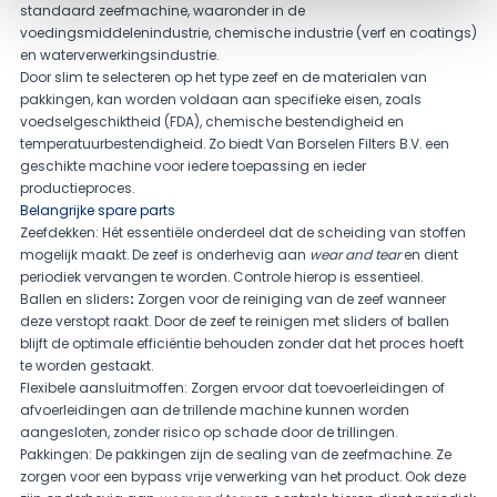
standaard zeefmachine, waaronder in de
voedingsmiddelenindustrie, chemische industrie (verf en coatings)
en waterverwerkingsindustrie.
Door slim te selecteren op het type zeef en de materialen van
pakkingen, kan worden voldaan aan specifieke eisen, zoals
voedselgeschiktheid (FDA), chemische bestendigheid en
temperatuurbestendigheid. Zo biedt Van Borselen Filters B.V. een
geschikte machine voor iedere toepassing en ieder
productieproces.
Belangrijke spare parts
Zeefdekken
:
Hét essentiële onderdeel dat de scheiding van stoffen
mogelijk maakt. De zeef is onderhevig aan
wear and tear
en dient
periodiek vervangen te worden. Controle hierop is essentieel.
Ballen en sliders
:
Zorgen voor de reiniging van de zeef wanneer
deze verstopt raakt. Door de zeef te reinigen met sliders of ballen
blijft de optimale efficiëntie behouden zonder dat het proces hoeft
te worden gestaakt.
Flexibele aansluitmoffen:
Zorgen ervoor dat toevoerleidingen of
afvoerleidingen aan de trillende machine kunnen worden
aangesloten, zonder risico op schade door de trillingen.
Pakkingen:
De pakkingen zijn de sealing van de zeefmachine. Ze
zorgen voor een bypass vrije verwerking van het product. Ook deze