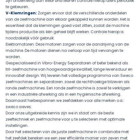
zijn onderhevig aan
wear and tear
en controle hierop dient periodiek
te gebeuren.
V-Klemringen:
Zorgen ervoor dat de verschillende onderdelen
van de zeefmachine aan elkaar gekoppeld kunnen worden. Het is
essentieel dat de klemringen goed vast zitten, zodat de machine
tijdens productie als één geheel blijft werken. Controle hierop is
noodzakelijk vóór gebruik.
Elektromotoren:
Deze motoren zorgen voor de aandrijving van de
machine. De motoren dienen na verloop van tijd vervangen te
worden.
Gespecialiseerd in Vibro-Energy Separatoren of beter bekend als
tril-zeefmachine van hoogwaardige kwaliteit, lange levensduur en
innovatief design. Wij leveren het volledige programma van Sweco
zeefmachines en separatoren. zowel de rechthoekige trilzeven als
ronde zeefmachines. Een ronde zeefmachine is zowel te verkrijgen
in een industriële afwerking als in een hygiënische afwerking.
Daarnaast herbespannen we zeefdekken voor alle merken o.a.:
sweco sieves.
Door onze uitgebreide kennis zijn we in staat om de beste
zeeftechniek en zeefmachine voor u te selecteren met optimale
instellingen.
Door het selecteren van de juiste zeefmachine in combinatie met
het zeefdek bereiken we een zeer efficiënte manier van zeven met