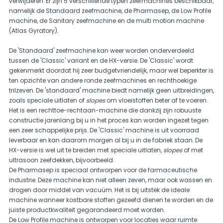
verwijderen. Er zijn 5 verschillende typen zeefmachines beschikbaar,
namelijk de Standaard zeefmachine, de Pharmasep, de Low Profile
machine, de Sanitary zeefmachine en de multi motion machine
(Atlas Gyratory).
De 'Standaard' zeefmachine kan weer worden onderverdeeld
tussen de 'Classic' variant en de HX-versie. De 'Classic' wordt
gekenmerkt doordat hij zeer budgetvriendelijk, maar wel beperkter is
ten opzichte van andere ronde zeefmachines en rechthoekige
trilzeven. De 'standaard' machine biedt namelijk geen uitbreidingen,
zoals speciale uitlaten of
slopes
om vloeistoffen beter af te voeren.
Het is een rechttoe-rechtaan-machine die dankzij zijn robuuste
constructie jarenlang bij u in het proces kan worden ingezet tegen
een zeer schappelijke prijs. De 'Classic' machine is uit voorraad
leverbaar en kan daarom morgen al bij u in de fabriek staan. De
HX-versie is wel uit te breiden met speciale uitlaten,
slopes
of met
ultrasoon zeefdekken, bijvoorbeeld.
De Pharmasep is speciaal ontworpen voor de farmaceutische
industrie. Deze machine kan niet alleen zeven, maar ook wassen en
drogen door middel van vacuüm. Het is bij uitstek de ideale
machine wanneer kostbare stoffen gezeefd dienen te worden en de
juiste productkwaliteit gegarandeerd moet worden.
De Low Profile machine is ontworpen voor locaties waar ruimte