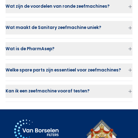
Voedingsmiddelenindustrie
: kaas, chocolade, dranken
Wat zijn de voordelen van ronde zeefmachines?
Chemie
: verf, coatings, pigmenten
Efficiënte scheiding
door gelijkmatige trillingsverdeling
Kunststof- en granulatenverwerking
Compact ontwerp
voor beperkte ruimte
Papier- en metaalindustrie
Wat maakt de Sanitary zeefmachine uniek?
Lange levensduur
en minder onderhoud
Water- en afvalwaterbehandeling
Flexibiliteit
dankzij verwisselbare zeefdekken en maaswijdtes
Wat is de PharmAsep?
Welke spare parts zijn essentieel voor zeefmachines?
Zeefdekken
(gelast, gelijmd, Fusion)
Ballen en sliders
voor zelfreiniging
Kan ik een zeefmachine vooraf testen?
Flexibele aansluitmoffen
Pakkingen en V-klemringen
voor bypassvrije afdichting
Trilmotoren
voor aandrijving