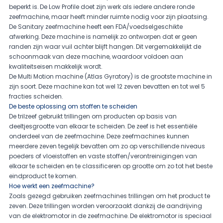
beperkt is. De Low Profile doet zijn werk als iedere andere ronde
zeefmachine, maar heeft minder ruimte nodig voor zijn plaatsing.
De Sanitary zeefmachine heeft een FDA/voedselgeschikte
afwerking. Deze machine is namelijk zo ontworpen dat er geen
randen zijn waar vuil achter blijft hangen. Dit vergemakkelijkt de
schoonmaak van deze machine, waardoor voldoen aan
kwaliteitseisen makkelijk wordt.
De Multi Motion machine (Atlas Gyratory) is de grootste machine in
zijn soort. Deze machine kan tot wel 12 zeven bevatten en tot wel 5
fracties scheiden.
De beste oplossing om stoffen te scheiden
De trilzeef gebruikt trillingen om producten op basis van
deeltjesgrootte van elkaar te scheiden. De zeef is het essentiële
onderdeel van de zeefmachine. Deze zeefmachines kunnen
meerdere zeven tegelijk bevatten om zo op verschillende niveaus
poeders of vloeistoffen en vaste stoffen/verontreinigingen van
elkaar te scheiden en te classificeren op grootte om zo tot het beste
eindproduct te komen.
Hoe werkt een zeefmachine?
Zoals gezegd gebruiken zeefmachines trillingen om het product te
zeven. Deze trillingen worden veroorzaakt dankzij de aandrijving
van de elektromotor in de zeefmachine. De elektromotor is speciaal