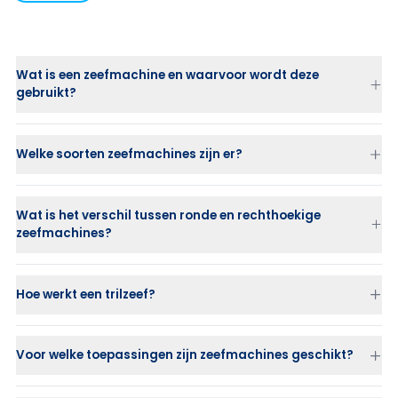
Wat is een zeefmachine en waarvoor wordt deze
gebruikt?
Welke soorten zeefmachines zijn er?
Wat is het verschil tussen ronde en rechthoekige
Standaard zeefmachine (Classic of HX)
zeefmachines?
Low Profile
voor beperkte inbouwruimte
Sanitary
met hygiënische FDA-afwerking en CIP
Ronde zeefmachines
(18–72 inch): compact, efficiënt en breed
inzetbaar.
PharmAsep
voor farmaceutische processen (zeven, wassen,
Hoe werkt een trilzeef?
vacuümdrogen in één)
Rechthoekige zeefmachines
(3–49 m² zeefoppervlak): geschikt
voor zeer hoge capaciteiten en tot 5 fracties.
Atlas Gyratory (Multi Motion)
voor hoge capaciteit en meerdere
fracties
Voor welke toepassingen zijn zeefmachines geschikt?