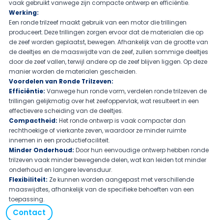
vaak gebruikt vanwege zijn compacte ontwerp en efficiëntie.
Werking:
Een ronde trilzeef maakt gebruik van een motor die trillingen
produceert. Deze trillingen zorgen ervoor dat de materialen die op
de zeef worden geplaatst, bewegen. Afhankelijk van de grootte van
de deeltjes en de maaswijdte van de zeef, zullen sommige deeltjes
door de zeef vallen, terwijl andere op de zeef blijven liggen. Op deze
manier worden de materialen gescheiden.
Voordelen van Ronde Trilzeven:
Efficiëntie:
Vanwege hun ronde vorm, verdelen ronde trilzeven de
trillingen gelijkmatig over het zeefoppervlak, wat resulteert in een
effectievere scheiding van de deeltjes.
Compactheid:
Het ronde ontwerp is vaak compacter dan
rechthoekige of vierkante zeven, waardoor ze minder ruimte
innemen in een productiefaciliteit.
Minder Onderhoud:
Door hun eenvoudige ontwerp hebben ronde
trilzeven vaak minder bewegende delen, wat kan leiden tot minder
onderhoud en langere levensduur.
Flexibiliteit:
Ze kunnen worden aangepast met verschillende
maaswijdtes, afhankelijk van de specifieke behoeften van een
toepassing.
Contact