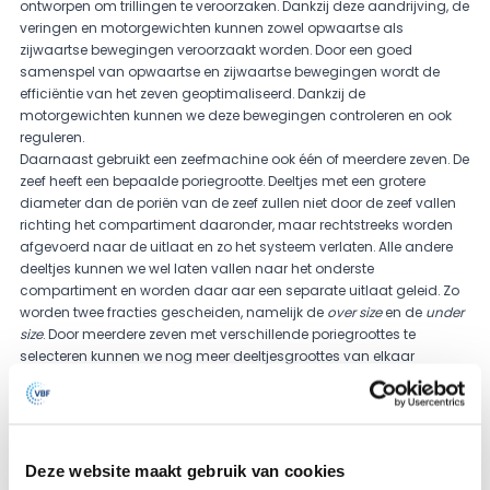
ontworpen om trillingen te veroorzaken. Dankzij deze aandrijving, de
veringen en motorgewichten kunnen zowel opwaartse als
zijwaartse bewegingen veroorzaakt worden. Door een goed
samenspel van opwaartse en zijwaartse bewegingen wordt de
efficiëntie van het zeven geoptimaliseerd. Dankzij de
motorgewichten kunnen we deze bewegingen controleren en ook
reguleren.
Daarnaast gebruikt een zeefmachine ook één of meerdere zeven. De
zeef heeft een bepaalde poriegrootte. Deeltjes met een grotere
diameter dan de poriën van de zeef zullen niet door de zeef vallen
richting het compartiment daaronder, maar rechtstreeks worden
afgevoerd naar de uitlaat en zo het systeem verlaten. Alle andere
deeltjes kunnen we wel laten vallen naar het onderste
compartiment en worden daar aar een separate uitlaat geleid. Zo
worden twee fracties gescheiden, namelijk de
over size
en de
under
size
. Door meerdere zeven met verschillende poriegroottes te
selecteren kunnen we nog meer deeltjesgroottes van elkaar
classificeren.
Verschillende groottes van de trilzeef (rond en rechthoekig)
Een ronde trilzeef is verkrijgbaar in verschillende afmetingen. De
grootte van de trilzeef varieert van 18" als kleinste maat tot wel 72"
als grootste afmeting als een hoge capaciteit nodig is. De
Deze website maakt gebruik van cookies
rechthoekige machine (Atlas Guratory) is beschikbaar vanaf 3