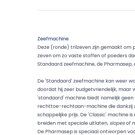
Zeefmachine
Deze (ronde) trilzeven zijn gemaakt om 
zeven om zo vaste stoffen of poeders daa
Standaard zeefmachine, de Pharmasep, de
De 'Standaard' zeefmachine kan weer wor
doordat hij zeer budgetvriendelijk, maar
'standaard' machine biedt namelijk geen u
rechttoe-rechtaan-machine die dankzij zi
schappelijke prijs. De 'Classic' machine i
breiden met speciale uitlaten,
slopes
of m
De Pharmasep is speciaal ontworpen voo