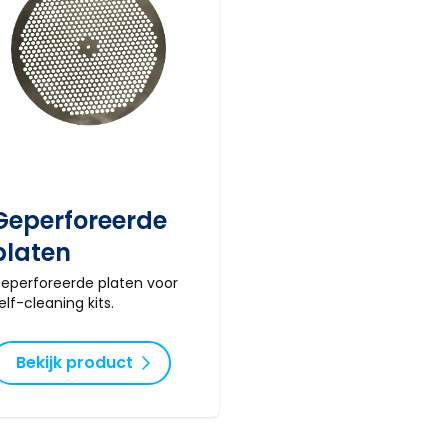
Geperforeerde
platen
eperforeerde platen voor
elf-cleaning kits.
Bekijk product