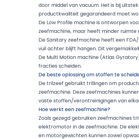
door middel van vacuüm. Het is bij uitst
productkwaliteit gegarandeerd moet wo
De Low Profile machine is ontworpen voor 
zeefmachine, maar heeft minder ruimte no
De Sanitary zeefmachine heeft een FDA/v
vuil achter blijft hangen. Dit vergemakk
De Multi Motion machine (Atlas Gyratory)
fracties scheiden.
De beste oplossing om stoffen te scheid
De trilzeef gebruikt trillingen om produc
zeefmachine. Deze zeefmachines kunnen m
vaste stoffen/verontreinigingen van elka
Hoe werkt een zeefmachine?
Zoals gezegd gebruiken zeefmachines tril
elektromotor in de zeefmachine. De elekt
en motorgewichten kunnen zowel opwaar