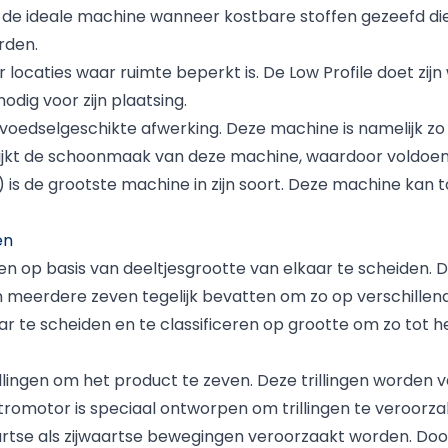
ek de ideale machine wanneer kostbare stoffen gezeefd di
rden.
locaties waar ruimte beperkt is. De Low Profile doet zij
dig voor zijn plaatsing.
oedselgeschikte afwerking. Deze machine is namelijk zo
elijkt de schoonmaak van deze machine, waardoor voldoen 
 is de grootste machine in zijn soort. Deze machine kan t
en
ten op basis van deeltjesgrootte van elkaar te scheiden. 
eerdere zeven tegelijk bevatten om zo op verschillende
ar te scheiden en te classificeren op grootte om zo tot 
lingen om het product te zeven. Deze trillingen worden v
romotor is speciaal ontworpen om trillingen te veroorzak
tse als zijwaartse bewegingen veroorzaakt worden. Do