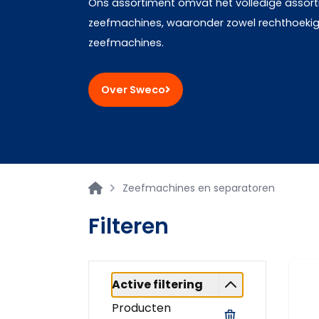
Ons assortiment omvat het volledige assor
zeefmachines, waaronder zowel rechthoekige
zeefmachines.
Over Sweco
Zeefmachines en separatoren
Filteren
Active filtering
Producten