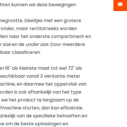
wichten kunnen we deze bewegingen
iegrootte. Deeltjes met een grotere
aaronder, maar rechtstreeks worden
vallen naar het onderste compartiment en
r size
en de
under size
. Door meerdere
aar classificeren.
n 18" als kleinste maat tot wel 72" als
 beschikbaar vanaf 3 vierkante meter
machine, en daarmee het oppervlak van
rden is ook afhankelijk van het type
s we het product te langzaam op de
fmachine storten, dan kan efficiëntie
nkelijk van de specifieke behoeften en
e om de beste oplossingen en