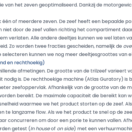
ntie van het zeven geoptimaliseerd. Dankzij de motorge
 één of meerdere zeven. De zeef heeft een bepaalde por
en niet door de zeef vallen richting het compartiment d
eem verlaten. Alle andere deeltjes kunnen we wel laten 
eid. Zo worden twee fracties gescheiden, namelijk de
ove
e selecteren kunnen we nog meer deeltjesgroottes van elk
rond en rechthoekig)
hillende afmetingen. De grootte van de trilzeef varieert va
t nodig is. De rechthoekige machine (Atlas Guratory) is
eter zeefoppervlak. Afhankelijk van de grootte van de 
orden bereikt. De maximale capaciteit die bereikt kan wo
snelheid waarmee we het product storten op de zeef. Al
n te langzame flow. Als we het product te snel op de zee
aar concurreren om door een porie te kunnen vallen. Afha
rden getest (
In house
of
on side
) met een verhuurmachin