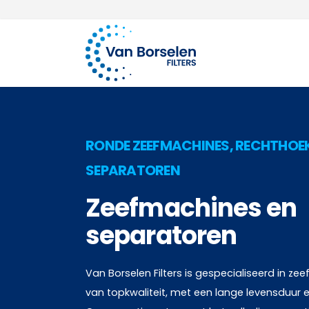
100 jaar ervaring
Ga naar de inhoud
RONDE ZEEFMACHINES, RECHTHOEK
SEPARATOREN
Zeefmachines en
separatoren
Van Borselen Filters is gespecialiseerd in z
van topkwaliteit, met een lange levensduur e