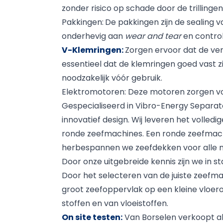
zonder risico op schade door de trillingen
Pakkingen:
De pakkingen zijn de sealing 
onderhevig aan
wear and tear
en control
V-Klemringen:
Zorgen ervoor dat de ve
essentieel dat de klemringen goed vast zi
noodzakelijk vóór gebruik.
Elektromotoren:
Deze motoren zorgen voo
Gespecialiseerd in Vibro-Energy Separat
innovatief design. Wij leveren het voll
ronde zeefmachines. Een ronde zeefmachin
herbespannen we zeefdekken voor alle me
Door onze uitgebreide kennis zijn we in 
Door het selecteren van de juiste zeefm
groot zeefoppervlak op een kleine vloero
stoffen en van vloeistoffen.
On site testen:
Van Borselen verkoopt al 