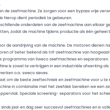
.
van de zeefmachine. Ze zorgen voor een bypass vrije verw
e hierop dient periodiek te gebeuren.
rschillende onderdelen van de zeefmachine aan elkaar g
tten, zodat de machine tijdens productie als één geheel bl
r de aandrijving van de machine. De motoren dienen na 
oren of beter bekend als tril-zeefmachine van hoogwaardi
edige programma van Sweco zeefmachines en separatoren. z
e is zowel te verkrijgen in een industriële afwerking als
rken o.a.: sweco sieves.
staat om de beste zeeftechniek en zeefmachine voor u te 
achine in combinatie met het zeefdek bereiken we een ze
ppervlak. Speciale screening- separators voor het scheid
sinds jaar en dag zeer succesvol zeefmachines en is voll