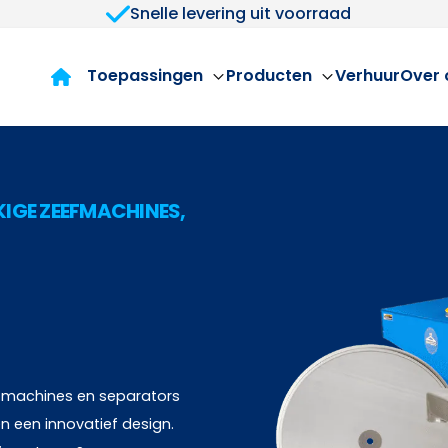
Snelle levering uit voorraad
Toepassingen
Producten
Verhuur
Over 
IGE ZEEFMACHINES,
eefmachines en separators
n een innovatief design.