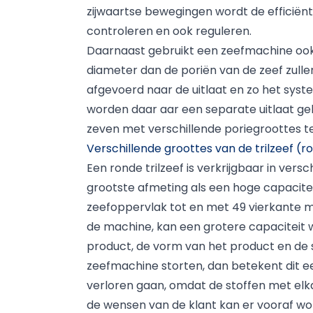
zijwaartse bewegingen wordt de efficië
controleren en ook reguleren.
Daarnaast gebruikt een zeefmachine ook
diameter dan de poriën van de zeef zull
afgevoerd naar de uitlaat en zo het syst
worden daar aar een separate uitlaat gel
zeven met verschillende poriegroottes t
Verschillende groottes van de trilzeef (
Een ronde trilzeef is verkrijgbaar in versc
grootste afmeting als een hoge capacitei
zeefoppervlak tot en met 49 vierkante m
de machine, kan een grotere capaciteit w
product, de vorm van het product en de 
zeefmachine storten, dan betekent dit ee
verloren gaan, omdat de stoffen met elk
de wensen van de klant kan er vooraf wo