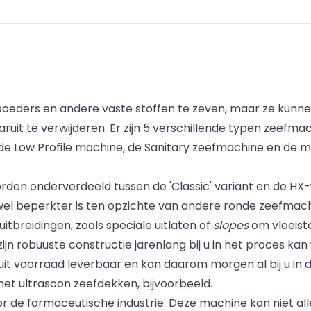
poeders en andere vaste stoffen te zeven, maar ze kunne
ruit te verwijderen. Er zijn 5 verschillende typen zeefma
 Low Profile machine, de Sanitary zeefmachine en de mu
den onderverdeeld tussen de 'Classic' variant en de HX-
 wel beperkter is ten opzichte van andere ronde zeefmach
itbreidingen, zoals speciale uitlaten of
slopes
om vloeisto
jn robuuste constructie jarenlang bij u in het proces ka
s uit voorraad leverbaar en kan daarom morgen al bij u in d
et ultrasoon zeefdekken, bijvoorbeeld.
r de farmaceutische industrie. Deze machine kan niet a