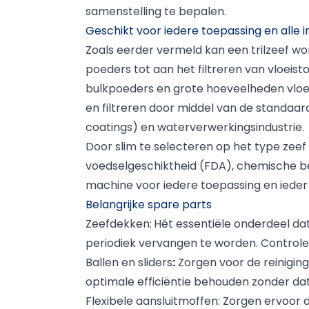
samenstelling te bepalen.
Geschikt voor iedere toepassing en alle i
Zoals eerder vermeld kan een trilzeef w
poeders tot aan het filtreren van vloeis
bulkpoeders en grote hoeveelheden vloei
en filtreren door middel van de standaar
coatings) en waterverwerkingsindustrie.
Door slim te selecteren op het type zeef
voedselgeschiktheid (FDA), chemische be
machine voor iedere toepassing en ieder
Belangrijke spare parts
Zeefdekken
:
Hét essentiële onderdeel dat
periodiek vervangen te worden. Controle h
Ballen en sliders
:
Zorgen voor de reiniging
optimale efficiëntie behouden zonder da
Flexibele aansluitmoffen:
Zorgen ervoor d