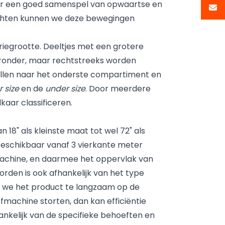
or een goed samenspel van opwaartse en
wichten kunnen we deze bewegingen
iegrootte. Deeltjes met een grotere
aaronder, maar rechtstreeks worden
vallen naar het onderste compartiment en
r size
en de
under size
. Door meerdere
aar classificeren.
n 18" als kleinste maat tot wel 72" als
 beschikbaar vanaf 3 vierkante meter
machine, en daarmee het oppervlak van
rden is ook afhankelijk van het type
s we het product te langzaam op de
fmachine storten, dan kan efficiëntie
nkelijk van de specifieke behoeften en