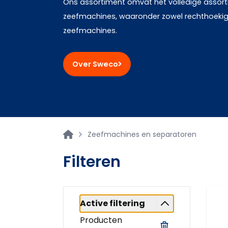
Ons assortiment omvat het volledige assor
zeefmachines, waaronder zowel rechthoekige
zeefmachines.
Over Sweco
Zeefmachines en separatoren
Filteren
Active filtering
Producten