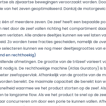
tse als zijwaartse bewegingen veroorzaakt worden. Do
ntie van het zeven geoptimaliseerd. Dankzij de motorge
 één of meerdere zeven. De zeef heeft een bepaalde por
en niet door de zeef vallen richting het compartiment d
eem verlaten. Alle andere deeltjes kunnen we wel laten 
eid. Zo worden twee fracties gescheiden, namelijk de
ove
e selecteren kunnen we nog meer deeltjesgroottes van elk
rond en rechthoekig)
hillende afmetingen. De grootte van de trilzeef varieert va
t nodig is. De rechthoekige machine (Atlas Guratory) is
eter zeefoppervlak. Afhankelijk van de grootte van de 
orden bereikt. De maximale capaciteit die bereikt kan wo
snelheid waarmee we het product storten op de zeef. Al
n te langzame flow. Als we het product te snel op de zee
aar concurreren om door een porie te kunnen vallen. Afha