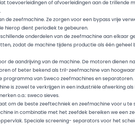
at toevoerleidingen of afvoerleidingen aan de trillende
.
van de zeefmachine. Ze zorgen voor een bypass vrije verw
e hierop dient periodiek te gebeuren.
rschillende onderdelen van de zeefmachine aan elkaar g
tten, zodat de machine tijdens productie als één geheel bl
r de aandrijving van de machine. De motoren dienen na 
oren of beter bekend als tril-zeefmachine van hoogwaardi
edige programma van Sweco zeefmachines en separatoren. z
e is zowel te verkrijgen in een industriële afwerking als
rken o.a.: sweco sieves.
staat om de beste zeeftechniek en zeefmachine voor u te 
achine in combinatie met het zeefdek bereiken we een ze
ppervlak. Speciale screening- separators voor het scheid