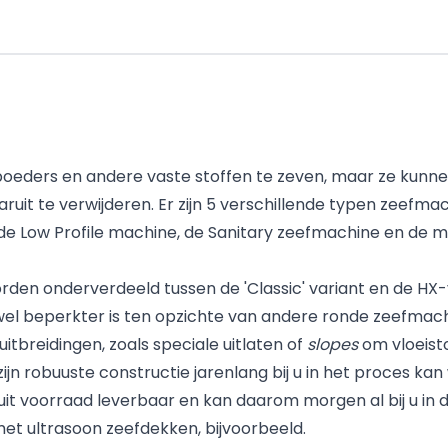
poeders en andere vaste stoffen te zeven, maar ze kunne
ruit te verwijderen. Er zijn 5 verschillende typen zeefma
 Low Profile machine, de Sanitary zeefmachine en de mu
den onderverdeeld tussen de 'Classic' variant en de HX-
 wel beperkter is ten opzichte van andere ronde zeefmach
itbreidingen, zoals speciale uitlaten of
slopes
om vloeisto
jn robuuste constructie jarenlang bij u in het proces ka
s uit voorraad leverbaar en kan daarom morgen al bij u in d
et ultrasoon zeefdekken, bijvoorbeeld.