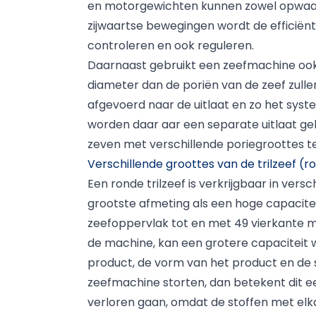
en motorgewichten kunnen zowel opwaar
zijwaartse bewegingen wordt de efficië
controleren en ook reguleren.
Daarnaast gebruikt een zeefmachine ook
diameter dan de poriën van de zeef zull
afgevoerd naar de uitlaat en zo het syst
worden daar aar een separate uitlaat gel
zeven met verschillende poriegroottes t
Verschillende groottes van de trilzeef (
Een ronde trilzeef is verkrijgbaar in versc
grootste afmeting als een hoge capacitei
zeefoppervlak tot en met 49 vierkante m
de machine, kan een grotere capaciteit w
product, de vorm van het product en de 
zeefmachine storten, dan betekent dit ee
verloren gaan, omdat de stoffen met elk