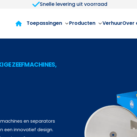
Snelle levering uit voorraad
Toepassingen
Producten
Verhuur
Over 
IGE ZEEFMACHINES,
eefmachines en separators
n een innovatief design.