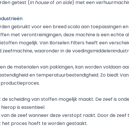
rden getest (
In house
of
on side
) met een verhuurmachin
ndustrieën
orden gebruikt voor een breed scala aan toepassingen e
toffen met verontreinigingen, deze machine is een echte 
stoffen mogelijk. Van Borselen Filters heeft een versch
d zeefmachine, waaronder in de voedingsmiddelenindustri
 en de materialen van pakkingen, kan worden voldaan aan 
stendigheid en temperatuurbestendigheid. Zo biedt Van B
 productieproces.
 de scheiding van stoffen mogelijk maakt. De zeef is on
ierop is essentieel.
 van de zeef wanneer deze verstopt raakt. Door de zeef te 
t het proces hoeft te worden gestaakt.