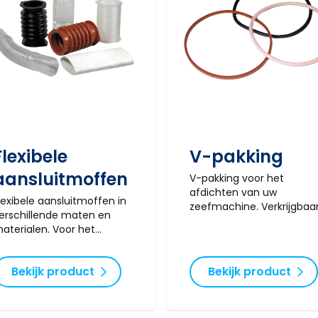
Flexibele
V-pakking
aansluitmoffen
V-pakking voor het
afdichten van uw
lexibele aansluitmoffen in
zeefmachine. Verkrijgbaa
erschillende maten en
in verschillende maten e
aterialen. Voor het
materialen.
ransporten van uw
roduct van en naar de
Bekijk product
Bekijk product
eefmachine.