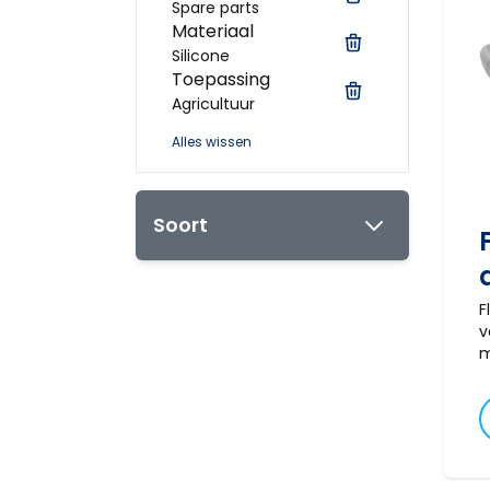
Spare parts
Materiaal
Silicone
Toepassing
Agricultuur
Alles wissen
Soort
F
v
m
t
p
z