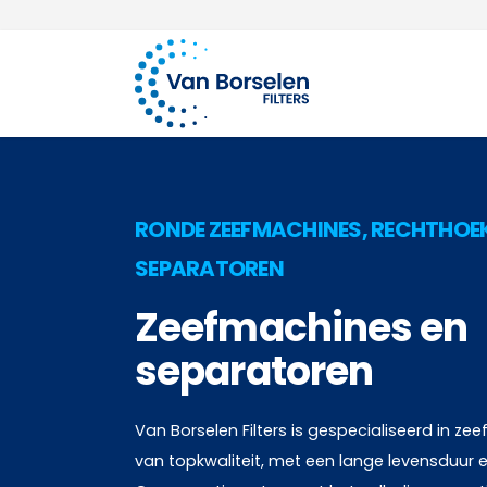
100 jaar ervaring
Ga naar de inhoud
RONDE ZEEFMACHINES, RECHTHOEK
SEPARATOREN
Zeefmachines en
separatoren
Van Borselen Filters is gespecialiseerd in z
van topkwaliteit, met een lange levensduur e