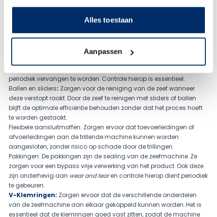
pakkingen, kan worden voldaan aan specifieke eisen, zoals
voedselgeschiktheid (FDA), chemische bestendigheid en
Alles toestaan
temperatuurbestendigheid. Zo biedt Van Borselen Filters B.V. een
geschikte machine voor iedere toepassing en ieder
productieproces.
Belangrijke spare parts
Aanpassen
Zeefdekken
:
Hét essentiële onderdeel dat de scheiding van stoffen
mogelijk maakt. De zeef is onderhevig aan
wear and tear
en dient
periodiek vervangen te worden. Controle hierop is essentieel.
Ballen en sliders
:
Zorgen voor de reiniging van de zeef wanneer
deze verstopt raakt. Door de zeef te reinigen met sliders of ballen
blijft de optimale efficiëntie behouden zonder dat het proces hoeft
te worden gestaakt.
Flexibele aansluitmoffen:
Zorgen ervoor dat toevoerleidingen of
afvoerleidingen aan de trillende machine kunnen worden
aangesloten, zonder risico op schade door de trillingen.
Pakkingen:
De pakkingen zijn de sealing van de zeefmachine. Ze
zorgen voor een bypass vrije verwerking van het product. Ook deze
zijn onderhevig aan
wear and tear
en controle hierop dient periodiek
te gebeuren.
V-Klemringen:
Zorgen ervoor dat de verschillende onderdelen
van de zeefmachine aan elkaar gekoppeld kunnen worden. Het is
essentieel dat de klemringen goed vast zitten, zodat de machine