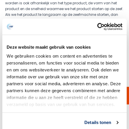
worden is ook afhankelijk van het type product, de vorm van het
product en de snelheid waarmee we het product storten op de zeef.
Als we het product te langzaam op de zeefmachine storten, dan
betekent dit een te langzame flow. Als we het product te snel op de
zeefmachine storten, dan kan efficiëntie verloren gaan, omdat de
stoffen met elkaar concurreren om door een porie te kunnen vallen.
Afhankelijk van de specifieke behoeften en de wensen van de klant
kan er vooraf worden getest (
In house
of
on side
) met een
Deze website maakt gebruik van cookies
verhuurmachine om de beste oplossingen en samenstelling te
bepalen.
We gebruiken cookies om content en advertenties te
Geschikt voor iedere toepassing en alle industrieën
personaliseren, om functies voor social media te bieden
Zoals eerder vermeld kan een trilzeef worden gebruikt voor een
en om ons websiteverkeer te analyseren. Ook delen we
breed scala aan toepassingen en producten. Van de verwerking
informatie over uw gebruik van onze site met onze
van droge poeders tot aan het filtreren van vloeistoffen met
partners voor social media, adverteren en analyse. Deze
verontreinigingen, deze machine is een echte alleskunner en maakt
sortering van bulkpoeders en grote hoeveelheden vloeistoffen
partners kunnen deze gegevens combineren met andere
mogelijk. Van Borselen Filters heeft een verscheidenheid van
informatie die u aan ze heeft verstrekt of die ze hebben
producten weten te zeven en filtreren door middel van de
verzameld op basis van uw gebruik van hun services.
standaard zeefmachine, waaronder in de
voedingsmiddelenindustrie, chemische industrie (verf en coatings)
Link naar
cookieverklaring
en waterverwerkingsindustrie.
Details tonen
Door slim te selecteren op het type zeef en de materialen van