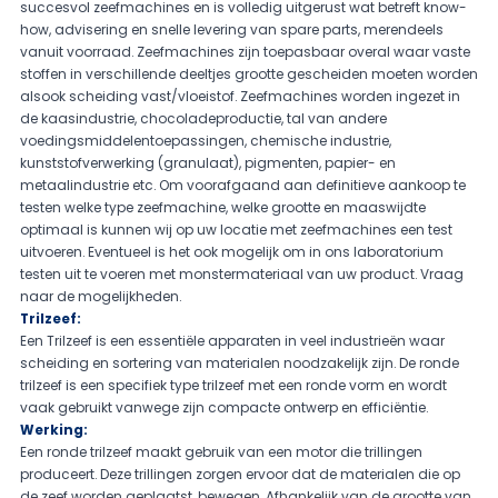
succesvol zeefmachines en is volledig uitgerust wat betreft know-
how, advisering en snelle levering van spare parts, merendeels
vanuit voorraad. Zeefmachines zijn toepasbaar overal waar vaste
stoffen in verschillende deeltjes grootte gescheiden moeten worden
alsook scheiding vast/vloeistof. Zeefmachines worden ingezet in
de kaasindustrie, chocoladeproductie, tal van andere
voedingsmiddelentoepassingen, chemische industrie,
kunststofverwerking (granulaat), pigmenten, papier- en
metaalindustrie etc. Om voorafgaand aan definitieve aankoop te
testen welke type zeefmachine, welke grootte en maaswijdte
optimaal is kunnen wij op uw locatie met zeefmachines een test
uitvoeren. Eventueel is het ook mogelijk om in ons laboratorium
testen uit te voeren met monstermateriaal van uw product. Vraag
naar de mogelijkheden.
Trilzeef:
Een Trilzeef is een essentiële apparaten in veel industrieën waar
scheiding en sortering van materialen noodzakelijk zijn. De ronde
trilzeef is een specifiek type trilzeef met een ronde vorm en wordt
vaak gebruikt vanwege zijn compacte ontwerp en efficiëntie.
Werking:
Een ronde trilzeef maakt gebruik van een motor die trillingen
produceert. Deze trillingen zorgen ervoor dat de materialen die op
de zeef worden geplaatst, bewegen. Afhankelijk van de grootte van