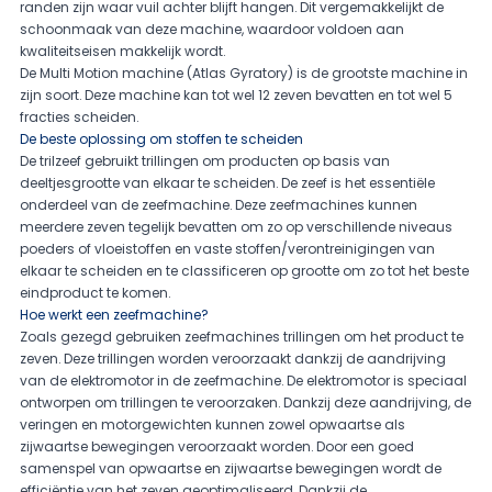
randen zijn waar vuil achter blijft hangen. Dit vergemakkelijkt de
schoonmaak van deze machine, waardoor voldoen aan
kwaliteitseisen makkelijk wordt.
De Multi Motion machine (Atlas Gyratory) is de grootste machine in
zijn soort. Deze machine kan tot wel 12 zeven bevatten en tot wel 5
fracties scheiden.
De beste oplossing om stoffen te scheiden
De trilzeef gebruikt trillingen om producten op basis van
deeltjesgrootte van elkaar te scheiden. De zeef is het essentiële
onderdeel van de zeefmachine. Deze zeefmachines kunnen
meerdere zeven tegelijk bevatten om zo op verschillende niveaus
poeders of vloeistoffen en vaste stoffen/verontreinigingen van
elkaar te scheiden en te classificeren op grootte om zo tot het beste
eindproduct te komen.
Hoe werkt een zeefmachine?
Zoals gezegd gebruiken zeefmachines trillingen om het product te
zeven. Deze trillingen worden veroorzaakt dankzij de aandrijving
van de elektromotor in de zeefmachine. De elektromotor is speciaal
ontworpen om trillingen te veroorzaken. Dankzij deze aandrijving, de
veringen en motorgewichten kunnen zowel opwaartse als
zijwaartse bewegingen veroorzaakt worden. Door een goed
samenspel van opwaartse en zijwaartse bewegingen wordt de
efficiëntie van het zeven geoptimaliseerd. Dankzij de