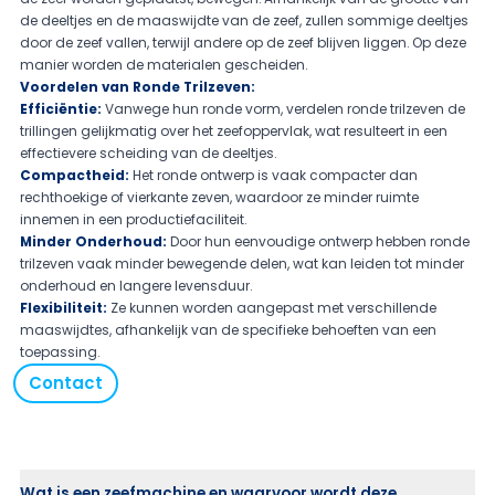
de deeltjes en de maaswijdte van de zeef, zullen sommige deeltjes
door de zeef vallen, terwijl andere op de zeef blijven liggen. Op deze
manier worden de materialen gescheiden.
Voordelen van Ronde Trilzeven:
Efficiëntie:
Vanwege hun ronde vorm, verdelen ronde trilzeven de
trillingen gelijkmatig over het zeefoppervlak, wat resulteert in een
effectievere scheiding van de deeltjes.
Compactheid:
Het ronde ontwerp is vaak compacter dan
rechthoekige of vierkante zeven, waardoor ze minder ruimte
innemen in een productiefaciliteit.
Minder Onderhoud:
Door hun eenvoudige ontwerp hebben ronde
trilzeven vaak minder bewegende delen, wat kan leiden tot minder
onderhoud en langere levensduur.
Flexibiliteit:
Ze kunnen worden aangepast met verschillende
maaswijdtes, afhankelijk van de specifieke behoeften van een
toepassing.
Contact
Wat is een zeefmachine en waarvoor wordt deze