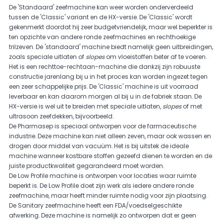
De 'Standaard' zeefmachine kan weer worden onderverdeeld
tussen de 'Classic' variant en de HX-versie. De 'Classic' wordt
gekenmerkt doordat hij zeer budgetvriendelijk, maar wel beperkter is
ten opzichte van andere ronde zeefmachines en rechthoekige
trilzeven. De 'standaard' machine biedt namelijk geen uitbreidingen,
zoals speciale uitlaten of
slopes
om vloeistoffen beter af te voeren.
Het is een rechttoe-rechtaan-machine die dankzij zijn robuuste
constructie jarenlang bij u in het proces kan worden ingezet tegen
een zeer schappelijke prijs. De 'Classic' machine is uit voorraad
leverbaar en kan daarom morgen al bij u in de fabriek staan. De
HX-versie is wel uit te breiden met speciale uitlaten,
slopes
of met
ultrasoon zeefdekken, bijvoorbeeld.
De Pharmasep is speciaal ontworpen voor de farmaceutische
industrie. Deze machine kan niet alleen zeven, maar ook wassen en
drogen door middel van vacuüm. Het is bij uitstek de ideale
machine wanneer kostbare stoffen gezeefd dienen te worden en de
juiste productkwaliteit gegarandeerd moet worden.
De Low Profile machine is ontworpen voor locaties waar ruimte
beperkt is. De Low Profile doet zijn werk als iedere andere ronde
zeefmachine, maar heeft minder ruimte nodig voor zijn plaatsing.
De Sanitary zeefmachine heeft een FDA/voedselgeschikte
afwerking. Deze machine is namelijk zo ontworpen dat er geen