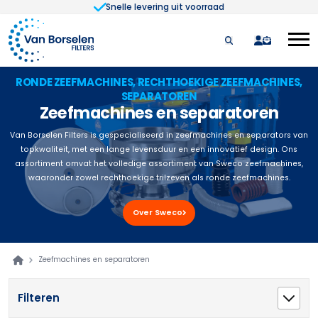
Snelle levering uit voorraad
Ga naar de inhoud
quote
RONDE ZEEFMACHINES, RECHTHOEKIGE ZEEFMACHINES,
SEPARATOREN
Zeefmachines en separatoren
Van Borselen Filters is gespecialiseerd in zeefmachines en separators van
topkwaliteit, met een lange levensduur en een innovatief design. Ons
assortiment omvat het volledige assortiment van Sweco zeefmachines,
waaronder zowel rechthoekige trilzeven als ronde zeefmachines.
Over Sweco
Zeefmachines en separatoren
Filteren