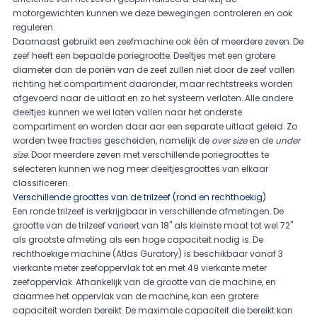
motorgewichten kunnen we deze bewegingen controleren en ook
reguleren.
Daarnaast gebruikt een zeefmachine ook één of meerdere zeven. De
zeef heeft een bepaalde poriegrootte. Deeltjes met een grotere
diameter dan de poriën van de zeef zullen niet door de zeef vallen
richting het compartiment daaronder, maar rechtstreeks worden
afgevoerd naar de uitlaat en zo het systeem verlaten. Alle andere
deeltjes kunnen we wel laten vallen naar het onderste
compartiment en worden daar aar een separate uitlaat geleid. Zo
worden twee fracties gescheiden, namelijk de
over size
en de
under
size
. Door meerdere zeven met verschillende poriegroottes te
selecteren kunnen we nog meer deeltjesgroottes van elkaar
classificeren.
Verschillende groottes van de trilzeef (rond en rechthoekig)
Een ronde trilzeef is verkrijgbaar in verschillende afmetingen. De
grootte van de trilzeef varieert van 18" als kleinste maat tot wel 72"
als grootste afmeting als een hoge capaciteit nodig is. De
rechthoekige machine (Atlas Guratory) is beschikbaar vanaf 3
vierkante meter zeefoppervlak tot en met 49 vierkante meter
zeefoppervlak. Afhankelijk van de grootte van de machine, en
daarmee het oppervlak van de machine, kan een grotere
capaciteit worden bereikt. De maximale capaciteit die bereikt kan