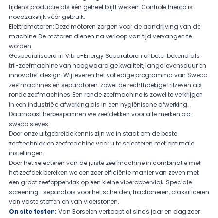
tijdens productie als één geheel blijft werken. Controle hierop is
noodzakelijk vóór gebruik.
Elektromotoren:
Deze motoren zorgen voor de aandrijving van de
machine. De motoren dienen na verloop van tijd vervangen te
worden.
Gespecialiseerd in Vibro-Energy Separatoren of beter bekend als
tril-zeefmachine van hoogwaardige kwaliteit, lange levensduur en
innovatief design. Wij leveren het volledige programma van Sweco
zeefmachines en separatoren. zowel de rechthoekige trilzeven als
ronde zeefmachines. Een ronde zeefmachine is zowel te verkrijgen
in een industriële afwerking als in een hygiënische afwerking.
Daarnaast herbespannen we zeefdekken voor alle merken o.a.:
sweco sieves.
Door onze uitgebreide kennis zijn we in staat om de beste
zeeftechniek en zeefmachine voor u te selecteren met optimale
instellingen.
Door het selecteren van de juiste zeefmachine in combinatie met
het zeefdek bereiken we een zeer efficiënte manier van zeven met
een groot zeefoppervlak op een kleine vloeroppervlak. Speciale
screening- separators voor het scheiden, fractioneren, classificeren
van vaste stoffen en van vloeistoffen.
On site testen:
Van Borselen verkoopt al sinds jaar en dag zeer