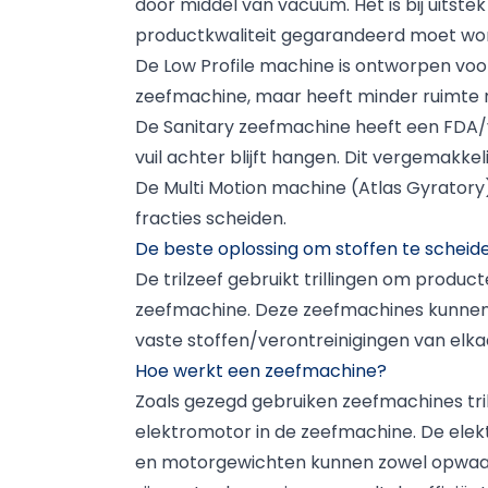
door middel van vacuüm. Het is bij uitst
productkwaliteit gegarandeerd moet wo
De Low Profile machine is ontworpen voor 
zeefmachine, maar heeft minder ruimte no
De Sanitary zeefmachine heeft een FDA/v
vuil achter blijft hangen. Dit vergemakk
De Multi Motion machine (Atlas Gyratory)
fracties scheiden.
De beste oplossing om stoffen te scheid
De trilzeef gebruikt trillingen om produc
zeefmachine. Deze zeefmachines kunnen m
vaste stoffen/verontreinigingen van elka
Hoe werkt een zeefmachine?
Zoals gezegd gebruiken zeefmachines tril
elektromotor in de zeefmachine. De elekt
en motorgewichten kunnen zowel opwaar