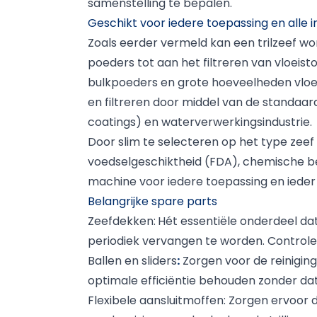
samenstelling te bepalen.
Geschikt voor iedere toepassing en alle i
Zoals eerder vermeld kan een trilzeef w
poeders tot aan het filtreren van vloeis
bulkpoeders en grote hoeveelheden vloei
en filtreren door middel van de standaar
coatings) en waterverwerkingsindustrie.
Door slim te selecteren op het type zeef
voedselgeschiktheid (FDA), chemische be
machine voor iedere toepassing en ieder
Belangrijke spare parts
Zeefdekken
:
Hét essentiële onderdeel dat
periodiek vervangen te worden. Controle h
Ballen en sliders
:
Zorgen voor de reiniging
optimale efficiëntie behouden zonder da
Flexibele aansluitmoffen:
Zorgen ervoor d