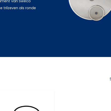
timent van Sweco
 trilzeven als ronde