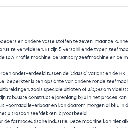
poeders en andere vaste stoffen te zeven, maar ze kunne
ruit te verwijderen. Er zijn 5 verschillende typen zeefma
 Low Profile machine, de Sanitary zeefmachine en de mu
den onderverdeeld tussen de 'Classic' variant en de HX-
 wel beperkter is ten opzichte van andere ronde zeefmach
itbreidingen, zoals speciale uitlaten of
slopes
om vloeisto
jn robuuste constructie jarenlang bij u in het proces ka
s uit voorraad leverbaar en kan daarom morgen al bij u in d
et ultrasoon zeefdekken, bijvoorbeeld.
r de farmaceutische industrie. Deze machine kan niet a