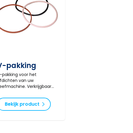
V-pakking
-pakking voor het
fdichten van uw
eefmachine. Verkrijgbaar
n verschillende maten en
aterialen.
Bekijk product