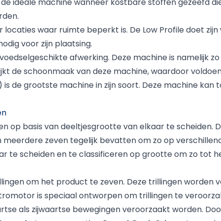
ek de ideale machine wanneer kostbare stoffen gezeefd di
rden.
locaties waar ruimte beperkt is. De Low Profile doet zij
dig voor zijn plaatsing.
oedselgeschikte afwerking. Deze machine is namelijk zo
elijkt de schoonmaak van deze machine, waardoor voldoen 
 is de grootste machine in zijn soort. Deze machine kan t
en
ten op basis van deeltjesgrootte van elkaar te scheiden. 
eerdere zeven tegelijk bevatten om zo op verschillende
ar te scheiden en te classificeren op grootte om zo tot 
lingen om het product te zeven. Deze trillingen worden v
romotor is speciaal ontworpen om trillingen te veroorzak
tse als zijwaartse bewegingen veroorzaakt worden. Do