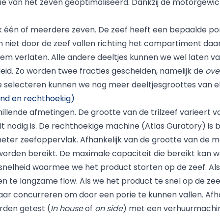
ntie van het zeven geoptimaliseerd. Dankzij de motorge
 één of meerdere zeven. De zeef heeft een bepaalde por
en niet door de zeef vallen richting het compartiment d
eem verlaten. Alle andere deeltjes kunnen we wel laten 
eid. Zo worden twee fracties gescheiden, namelijk de
ove
e selecteren kunnen we nog meer deeltjesgroottes van elk
rond en rechthoekig)
hillende afmetingen. De grootte van de trilzeef varieert va
t nodig is. De rechthoekige machine (Atlas Guratory) is
eter zeefoppervlak. Afhankelijk van de grootte van de 
orden bereikt. De maximale capaciteit die bereikt kan wo
snelheid waarmee we het product storten op de zeef. Al
n te langzame flow. Als we het product te snel op de zee
aar concurreren om door een porie te kunnen vallen. Afha
rden getest (
In house
of
on side
) met een verhuurmachin