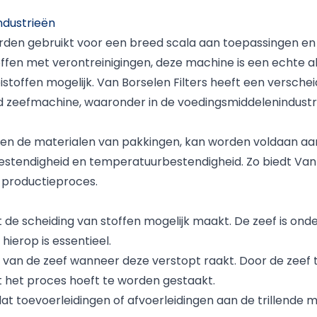
ndustrieën
orden gebruikt voor een breed scala aan toepassingen e
toffen met verontreinigingen, deze machine is een echte 
stoffen mogelijk. Van Borselen Filters heeft een versch
d zeefmachine, waaronder in de voedingsmiddelenindustri
 en de materialen van pakkingen, kan worden voldaan aan 
stendigheid en temperatuurbestendigheid. Zo biedt Van B
 productieproces.
 de scheiding van stoffen mogelijk maakt. De zeef is on
ierop is essentieel.
 van de zeef wanneer deze verstopt raakt. Door de zeef te 
t het proces hoeft te worden gestaakt.
at toevoerleidingen of afvoerleidingen aan de trillende