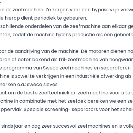
.
van de zeefmachine. Ze zorgen voor een bypass vrije verw
e hierop dient periodiek te gebeuren.
rschillende onderdelen van de zeefmachine aan elkaar g
tten, zodat de machine tijdens productie als één geheel bl
r de aandrijving van de machine. De motoren dienen na 
oren of beter bekend als tril-zeefmachine van hoogwaardi
edige programma van Sweco zeefmachines en separatoren. z
e is zowel te verkrijgen in een industriële afwerking als
rken o.a.: sweco sieves.
staat om de beste zeeftechniek en zeefmachine voor u te 
achine in combinatie met het zeefdek bereiken we een ze
ppervlak. Speciale screening- separators voor het scheid
sinds jaar en dag zeer succesvol zeefmachines en is voll