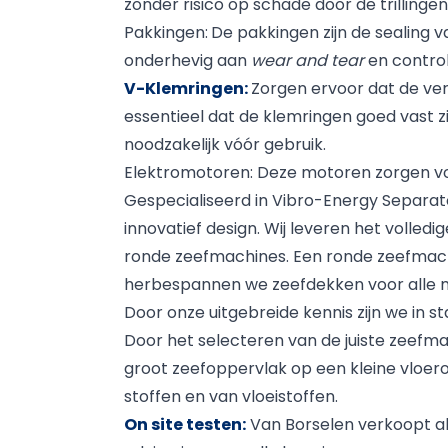
zonder risico op schade door de trillingen
Pakkingen:
De pakkingen zijn de sealing 
onderhevig aan
wear and tear
en control
V-Klemringen:
Zorgen ervoor dat de ve
essentieel dat de klemringen goed vast zi
noodzakelijk vóór gebruik.
Elektromotoren:
Deze motoren zorgen voo
Gespecialiseerd in Vibro-Energy Separat
innovatief design. Wij leveren het voll
ronde zeefmachines. Een ronde zeefmachin
herbespannen we zeefdekken voor alle me
Door onze uitgebreide kennis zijn we in 
Door het selecteren van de juiste zeefm
groot zeefoppervlak op een kleine vloero
stoffen en van vloeistoffen.
On site testen:
Van Borselen verkoopt al 