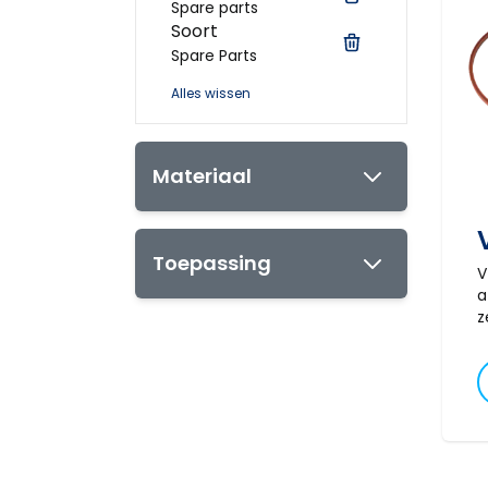
Spare parts
Soort
Spare Parts
Alles wissen
Materiaal
Toepassing
V
a
z
i
m