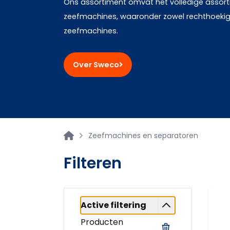
Ons assortiment omvat het volledige assor
zeefmachines, waaronder zowel rechthoekige
zeefmachines.
Over Sweco
Zeefmachines en separatoren
Filteren
Active filtering
Producten