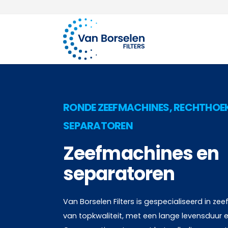
100 jaar ervaring
Ga naar de inhoud
RONDE ZEEFMACHINES, RECHTHOEK
SEPARATOREN
Zeefmachines en
separatoren
Van Borselen Filters is gespecialiseerd in z
van topkwaliteit, met een lange levensduur e