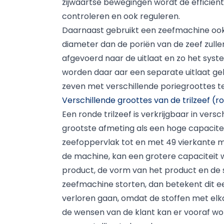
zijwaartse bewegingen wordt de efficië
controleren en ook reguleren.
Daarnaast gebruikt een zeefmachine ook
diameter dan de poriën van de zeef zull
afgevoerd naar de uitlaat en zo het syst
worden daar aar een separate uitlaat gel
zeven met verschillende poriegroottes t
Verschillende groottes van de trilzeef (
Een ronde trilzeef is verkrijgbaar in versc
grootste afmeting als een hoge capacitei
zeefoppervlak tot en met 49 vierkante m
de machine, kan een grotere capaciteit w
product, de vorm van het product en de 
zeefmachine storten, dan betekent dit ee
verloren gaan, omdat de stoffen met elk
de wensen van de klant kan er vooraf wo