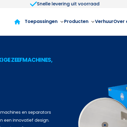
Snelle levering uit voorraad
Toepassingen
Producten
Verhuur
Over 
IGE ZEEFMACHINES,
eefmachines en separators
n een innovatief design.