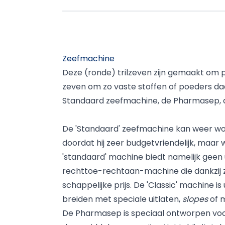
Zeefmachine
Deze (ronde) trilzeven zijn gemaakt om 
zeven om zo vaste stoffen of poeders daa
Standaard zeefmachine, de Pharmasep, de
De 'Standaard' zeefmachine kan weer wor
doordat hij zeer budgetvriendelijk, maar
'standaard' machine biedt namelijk geen u
rechttoe-rechtaan-machine die dankzij zi
schappelijke prijs. De 'Classic' machine i
breiden met speciale uitlaten,
slopes
of m
De Pharmasep is speciaal ontworpen voo