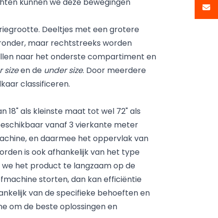
wichten kunnen we deze bewegingen
iegrootte. Deeltjes met een grotere
aaronder, maar rechtstreeks worden
vallen naar het onderste compartiment en
r size
en de
under size
. Door meerdere
aar classificeren.
n 18" als kleinste maat tot wel 72" als
 beschikbaar vanaf 3 vierkante meter
machine, en daarmee het oppervlak van
rden is ook afhankelijk van het type
s we het product te langzaam op de
fmachine storten, dan kan efficiëntie
nkelijk van de specifieke behoeften en
e om de beste oplossingen en