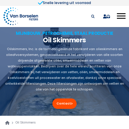
Snelle levering uit voorraad
Ga naar de inhoud
quote
MIJNBOUW, PETROCHEMIE, STAAL PRODUCTIE
Oil Skimmers
Oilskimmers, Inc. is de toonaangevende fabrikant van olieskimmers en
olieafvoersystemen, gespecialiseerd in het verwijderen van alle soorten
drijvende afgewerkte oliën, smeermiddelen en vetten van
wateroppervlakken. Bedrijven over de hele wereld profiteren van onze
Oilskimmers bij het verwijderen van vetten, oliën, smeermiddelen en
koelvloeistoffen uit proceswater en afvalwater, dankzij onze speciaal
ontwikkelde filterslangen. Deze filterslangen zijn ontworpen om vetten en
olie van het oppervlak te schrapen.
Contact
Oil Skimmers