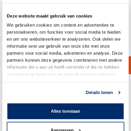
Het 7V Oilskimmer-model heeft een collectorbuis van 1 inch en een
aandrijving met variabele snelheid, wat resulteert in een grotere
olieopnamecapaciteit. Daarnaast is deze skimmer voorzien van een
epoxycoating voor extra duurzaamheid. De 7V is speciaal ontwikkeld
Deze website maakt gebruik van cookies
om te presteren onder de zwaarste omstandigheden.
Bekijk product
We gebruiken cookies om content en advertenties te
personaliseren, om functies voor social media te bieden
en om ons websiteverkeer te analyseren. Ook delen we
informatie over uw gebruik van onze site met onze
partners voor social media, adverteren en analyse. Deze
partners kunnen deze gegevens combineren met andere
informatie die u aan ze heeft verstrekt of die ze hebben
verzameld op basis van uw gebruik van hun services.
Link naar
cookieverklaring
Details tonen
Alles toestaan
Aanpassen