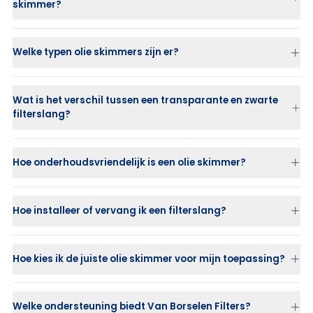
skimmer?
Verwijdert efficiënt drijvende olie en vet
Vermindert onderhoud aan pompen en filters
Welke typen olie skimmers zijn er?
Verlengt de levensduur van koel- en procesvloeistoffen
Vermindert afvalwaterkosten
Eenvoudige installatie en laag energieverbruik
Wat is het verschil tussen een transparante en zwarte
filterslang?
Hoe onderhoudsvriendelijk is een olie skimmer?
Hoe installeer of vervang ik een filterslang?
Hoe kies ik de juiste olie skimmer voor mijn toepassing?
Welke ondersteuning biedt Van Borselen Filters?