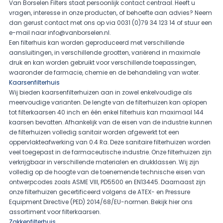
Van Borselen Filters staat persoonlijk contact centraal. Heeft u
vragen, interesse in onze producten, of behoefte aan advies? Neem
dan gerust contact met ons op via 0031 (0)79 34 123 14 of stuur een
e-mail naar
info@vanborselen.nl
.
Een filterhuis kan worden geproduceerd met verschillende
aansluitingen, in verschillende grootten, variërend in maximale
druk en kan worden gebruikt voor verschillende toepassingen,
waaronder de farmacie, chemie en de behandeling van water.
Kaarsenfilterhuis
Wij bieden kaarsenfilterhuizen aan in zowel enkelvoudige als
meervoudige varianten. De lengte van de filterhuizen kan oplopen
tot filterkaarsen 40 inch en één enkel filterhuis kan maximaal 144
kaarsen bevatten. Afhankelijk van de eisen van de industrie kunnen
de filterhuizen volledig sanitair worden afgewerkt tot een
oppervlakteafwerking van 0.4 Ra. Deze sanitaire filterhuizen worden
veel toegepast in de farmaceutische industrie. Onze filterhuizen zijn
verkrijgbaar in verschillende materialen en drukklassen. Wij zijn
volledig op de hoogte van de toenemende technische eisen van
ontwerpcodes zoals ASME VIII, PD5500 en EN13445. Daarnaast zijn
onze filterhuizen gecertificeerd volgens de ATEX- en Pressure
Equipment Directive (PED) 2014/68/EU-normen. Bekijk hier ons
assortiment voor
filterkaarsen
.
Zakkenfilterhuis