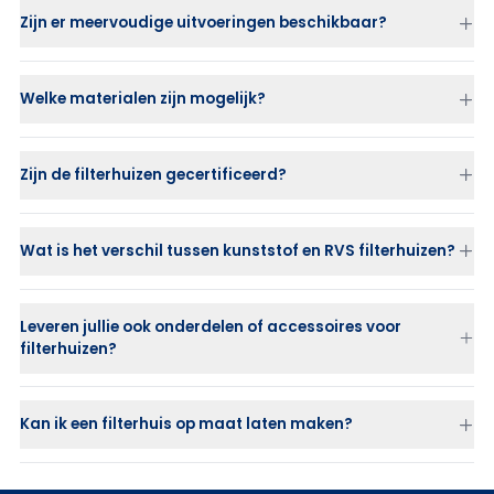
Zijn er meervoudige uitvoeringen beschikbaar?
Welke materialen zijn mogelijk?
Zijn de filterhuizen gecertificeerd?
Wat is het verschil tussen kunststof en RVS filterhuizen?
RVS filterhuizen
zijn sterk, duurzaam en geschikt voor hoge
drukken.
Leveren jullie ook onderdelen of accessoires voor
Kunststof filterhuizen (PP of PVDF)
zijn ideaal bij corrosieve of
filterhuizen?
chemische vloeistoffen waar RVS niet toepasbaar is.
Kan ik een filterhuis op maat laten maken?