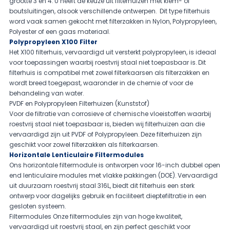
grootte 3 en 4. U heeft de keuze uit filterhuizen met klem- of
boutsluitingen, alsook verschillende ontwerpen. Dit type filterhuis
word vaak samen gekocht met filterzakken in
Nylon
,
Polypropyleen
,
Polyester
of een
gaas
materiaal.
Polypropyleen X100 Filter
Het X100 filterhuis, vervaardigd uit versterkt polypropyleen, is ideaal
voor toepassingen waarbij roestvrij staal niet toepasbaar is. Dit
filterhuis is compatibel met zowel filterkaarsen als filterzakken en
wordt breed toegepast, waaronder in de chemie of voor de
behandeling van water.
PVDF en Polypropyleen Filterhuizen (Kunststof)
Voor de filtratie van corrosieve of chemische vloeistoffen waarbij
roestvrij staal niet toepasbaar is, bieden wij filterhuizen aan die
vervaardigd zijn uit PVDF of Polypropyleen. Deze filterhuizen zijn
geschikt voor zowel filterzakken als filterkaarsen.
Horizontale Lenticulaire Filtermodules
Ons horizontale filtermodule is ontworpen voor 16-inch dubbel open
end lenticulaire modules met vlakke pakkingen (DOE). Vervaardigd
uit duurzaam roestvrij staal 316L, biedt dit filterhuis een sterk
ontwerp voor dagelijks gebruik en faciliteert dieptefiltratie in een
gesloten systeem.
Filtermodules Onze filtermodules zijn van hoge kwaliteit,
vervaardigd uit roestvrij staal, en zijn perfect geschikt voor