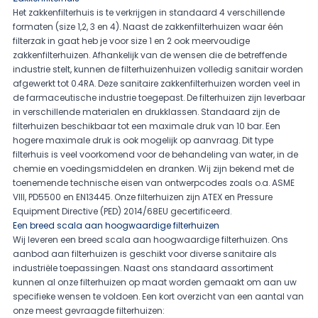
Het zakkenfilterhuis is te verkrijgen in standaard 4 verschillende
formaten (size 1,2, 3 en 4). Naast de zakkenfilterhuizen waar één
filterzak in gaat heb je voor size 1 en 2 ook meervoudige
zakkenfilterhuizen. Afhankelijk van de wensen die de betreffende
industrie stelt, kunnen de filterhuizenhuizen volledig sanitair worden
afgewerkt tot 0.4RA. Deze sanitaire zakkenfilterhuizen worden veel in
de farmaceutische industrie toegepast. De filterhuizen zijn leverbaar
in verschillende materialen en drukklassen. Standaard zijn de
filterhuizen beschikbaar tot een maximale druk van 10 bar. Een
hogere maximale druk is ook mogelijk op aanvraag. Dit type
filterhuis is veel voorkomend voor de behandeling van water, in de
chemie en voedingsmiddelen en dranken. Wij zijn bekend met de
toenemende technische eisen van ontwerpcodes zoals o.a. ASME
VIII, PD5500 en EN13445. Onze filterhuizen zijn ATEX en Pressure
Equipment Directive (PED) 2014/68EU gecertificeerd.
Een breed scala aan hoogwaardige filterhuizen
Wij leveren een breed scala aan hoogwaardige filterhuizen. Ons
aanbod aan filterhuizen is geschikt voor diverse sanitaire als
industriële toepassingen. Naast ons standaard assortiment
kunnen al onze filterhuizen op maat worden gemaakt om aan uw
specifieke wensen te voldoen. Een kort overzicht van een aantal van
onze meest gevraagde filterhuizen: