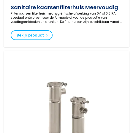
Sanitaire kaarsenfilterhuis Meervoudig
Filterkaarsen filterhuis met hygiënische afwerking van 0.4 of 0.8 RA,
speciaal ontworpen voor de farmacie of voor de productie van
voedingsmiddelen en dranken. De filterhuizen zijn beschikbaar vanaf 3
filterkaarsen tot 144 stuks in verschillende lengtes tot 40 inch. Naast de
keuze voor het aantal filterkaarsen is er ook veel keuze in materialen,
drukklassen en aansluitingen.
Bekijk product