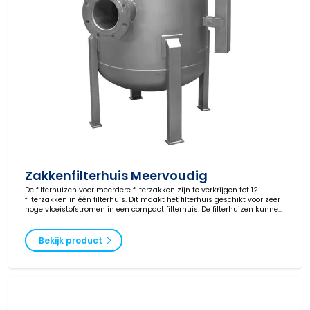
Zakkenfilterhuis Meervoudig
De filterhuizen voor meerdere filterzakken zijn te verkrijgen tot 12
filterzakken in één filterhuis. Dit maakt het filterhuis geschikt voor zeer
hoge vloeistofstromen in een compact filterhuis. De filterhuizen kunnen
naar wens worden geproduceerd en worden geleverd in verschillende
drukklassen en met ATEX-certificering.
Bekijk product