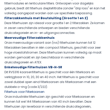
filtermodules en lenticulaire filters. Ontworpen voor dagelijks
gebruik, biedt dit filterhuis dieptefiltratie zonder "drip loss" en kan het
volledig aangepast worden aan uw specifieke toepassing.
Filterzakkenhuis met Boutsluiting (Grootte 1 en 2)
Deze filterhuizen zijn ideaal voor grootte 1 en 2 filterzakken. Ze komen
in zeven verschillende ontwerpen en bieden verschillende
drukcategorieën en in- en uitgangsconnecties.
Meervoudige Filterzakkenhuis
Onze meervoudige variant aan (rvs) filterhuizen kunnen tot 12
filterzakken bevatten in één compact filterhuis, geschikt voor zeer
hoge vloeistofstromen. Deze filterhuizen kunnen volledig op maat
worden gemaakt en zijn beschikbaar in verschillende
drukcategorieën en ATEX.
Enkelvoudige Filterhuizen VB-H-SR
Dit RVS316 kaarsenfilterhuis is geschikt voor één filterkaars en
verkrijgbaar in 10, 20, 30 en 40 inch. Het filterhuis is geschikt voor
zowel dubbel open eind filterkaarsen als filterkaarsen met een
dubbele o-ring (code 3/222).
Filterhuis voor Filterkaarsen
Onze industriële filterhuizen zijn geschikt voor filterkaarsen en
kunnen tot wel 144 filterkaarsen van 40 inch bevatten. Deze
filterhuizen zijn leverbaar in verschillende drukcategorieën,