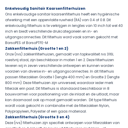
Enkelvoudig Sanitair Kaarsenfilterhuizen
Ons enkelvoudige sanitair kaarsenfilterhuis heeft een hygiënische
afwerking met een oppervlakte ruwheid (RA) van 0.4 of 0.8. Dit
enkelvoudig filterhuis is te verkrijgen in lengtes van 10 inch tot wel 40
inch en biedt verschillende drukcategorieën en in- en
uitgangsconnecties. Dit filterhuis word vaak samen gekocht met
BorsoPES
of
BorsoPTFE-M
Zakkenfilterhuis (Grootte 1 en 2)
Onze (rvs) zakkenfilterhuizen, gemaakt van topkwaliteit rvs 316L
roestvrij staal, zijn beschikbaar in maten 1 en 2. Deze filterhuizen
leveren wij in zeven verschillende ontwerpen en kunnen worden
voorzien van diverse in- en uitgangsconnecties. In dit filterhuis
passen filterzakken Grootte 1 (lengte 400 mm) en Grootte 2 (lengte
800 mm). Deze filterhuizen zijn universeel, waardoor ieder merk
filterzak erin past. Dit filterhuis is standaard beschikbaar in
8
bouwvormen
voor positionering van de inlaat en de uitlaat, maar
kan daarnaast ook op maat gemaakt worden. Dit type filterhuis
wordt vaak gekocht in combinatie met de filterzakken
Nylon
,
Polypropyleen
,
Polyester
of een
gaas
materiaal.
Zakkenfilterhuis (Grootte 3 en 4)
Deze (rvs) filterhuizen zijn specifiek ontworpen voor filterzakken van