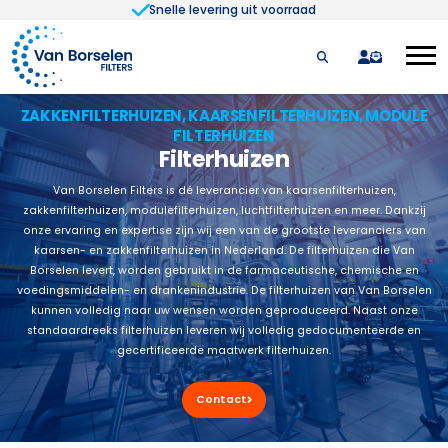
Snelle levering uit voorraad
Ga naar de inhoud
quote
ZAKKENFILTERHUIZEN, KAARSENFILTERHUIZEN, MODULE
FILTERHUIZEN
Filterhuizen
Van Borselen Filters is dé leverancier van kaarsenfilterhuizen,
zakkenfilterhuizen, modulefilterhuizen, luchtfilterhuizen en meer. Dankzij
onze ervaring en expertise zijn wij een van de grootste leveranciers van
kaarsen- en zakkenfilterhuizen in Nederland. De filterhuizen die Van
Borselen levert, worden gebruikt in de farmaceutische, chemische en
voedingsmiddelen- en drankenindustrie. De filterhuizen van Van Borselen
kunnen volledig naar uw wensen worden geproduceerd. Naast onze
standaardreeks filterhuizen leveren wij volledig gedocumenteerde en
gecertificeerde maatwerk filterhuizen.
Contact