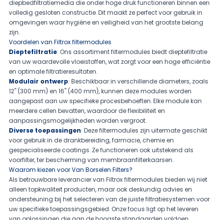
diepbedfiltratiemedia die onder hoge druk functioneren binnen een
volledig gesloten constructie. Dit maakt ze perfect voor gebruik in
omgevingen waar hygiëne en veiligheid van het grootste belang
zijn.
Voordelen van Filtrox filtermodules
Dieptefiltratie
: Ons assortiment filtermodules biedt dieptefiltratie
van uw waardevolle vloeistoffen, wat zorgt voor een hoge efficiëntie
en optimale filtratieresultaten.
Modulair ontwerp
: Beschikbaar in verschillende diameters, zoals
12" (300 mm) en 16" (400 mm), kunnen deze modules worden
aangepast aan uw specifieke procesbehoeften. Elke module kan
meerdere cellen bevatten, waardoor de flexibiliteit en
aanpassingsmogelijkheden worden vergroot.
Diverse toepassingen
: Deze filtermodules zijn uitermate geschikt
voor gebruik in de drankbereiding, farmacie, chemie en
gespecialiseerde coatings. Ze functioneren ook uitstekend als
voorfilter, ter bescherming van membraanfilterkaarsen.
Waarom kiezen voor Van Borselen Filters?
Als betrouwbare leverancier van Filtrox filtermodules bieden wij niet
alleen topkwaliteit producten, maar ook deskundig advies en
ondersteuning bij het selecteren van de juiste filtratiesystemen voor
uw specifieke toepassingsgebied. Onze focus ligt op het leveren
van oplossingen die aan de hoogste standaarden voldoen.