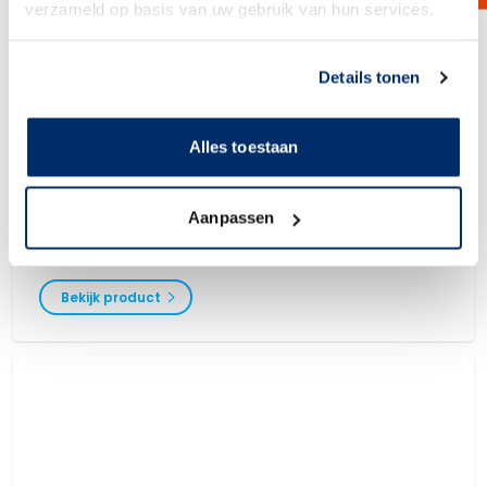
verzameld op basis van uw gebruik van hun services.
Link naar
cookieverklaring
Details tonen
Alles toestaan
Filtrodisc HT
Aanpassen
Filtermodules zijn speciaal ontwikkeld voor het filtreren van producten
met zeer hoge temperaturen. Het cellulosefiltermateriaal in combinatie
met de polyamide supportkern zorgt ervoor dat deze filtermodules
gebruikt kunnen worden tot 110 °C.
Bekijk product