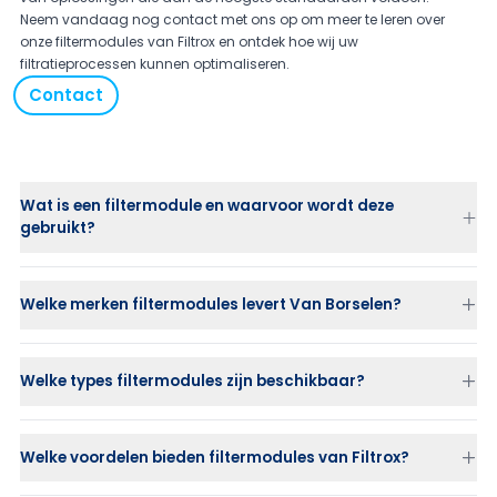
Neem vandaag nog contact met ons op om meer te leren over
onze filtermodules van Filtrox en ontdek hoe wij uw
filtratieprocessen kunnen optimaliseren.
Contact
Wat is een filtermodule en waarvoor wordt deze
gebruikt?
Welke merken filtermodules levert Van Borselen?
Welke types filtermodules zijn beschikbaar?
Fibradisc AF
– breed inzetbaar voor diverse toepassingen
Welke voordelen bieden filtermodules van Filtrox?
Filtrodisc TS / Versadisc XE
– speciaal voor eetbare oliën en
dranken met hogere viscositeit
Dieptefiltratie
voor optimale helderheid en efficiëntie