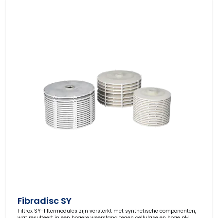
Fibradisc SY
Filtrox SY-filtermodules zijn versterkt met synthetische componenten,
wat resulteert in een hogere weerstand tegen cellulase en hoge pH.