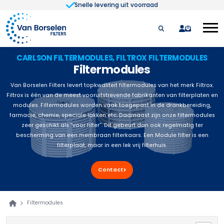
Snelle levering uit voorraad
Ga naar de inhoud
quote
CARLSON FILTERMODULES, FILTROX FILTERMODULES
Filtermodules
Van Borselen Filters levert topkwaliteit filtermodules van het merk Filtrox.
Filtrox is één van de meest vooruitstrevende fabrikanten van filterplaten en
modules. Filtermodules worden vaak toegepast in de drankbereiding,
farmacie, chemie, speciale lakken etc. Daarnaast zijn onze filtermodules
zeer geschikt als “voor filter”. Dit gebeurt dan ook regelmatig ter
bescherming van een membraan filterkaars. Een Module filter is een
filterplaat, maar in een lek vrij filterhuis.
Contact
Filtermodules