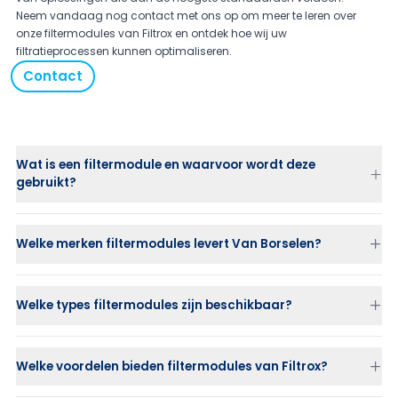
Neem vandaag nog contact met ons op om meer te leren over
onze filtermodules van Filtrox en ontdek hoe wij uw
filtratieprocessen kunnen optimaliseren.
Contact
Wat is een filtermodule en waarvoor wordt deze
gebruikt?
Welke merken filtermodules levert Van Borselen?
Welke types filtermodules zijn beschikbaar?
Fibradisc AF
– breed inzetbaar voor diverse toepassingen
Welke voordelen bieden filtermodules van Filtrox?
Filtrodisc TS / Versadisc XE
– speciaal voor eetbare oliën en
dranken met hogere viscositeit
Dieptefiltratie
voor optimale helderheid en efficiëntie