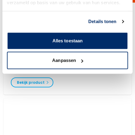
verzameld op basis van uw gebruik van hun services.
Link naar
cookieverklaring
Details tonen
Alles toestaan
Filtrodisc HT
Aanpassen
Filtermodules zijn speciaal ontwikkeld voor het filtreren van producten
met zeer hoge temperaturen. Het cellulosefiltermateriaal in combinatie
met de polyamide supportkern zorgt ervoor dat deze filtermodules
gebruikt kunnen worden tot 110 °C.
Bekijk product