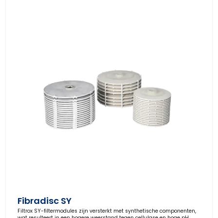
Fibradisc SY
Filtrox SY-filtermodules zijn versterkt met synthetische componenten,
wat resulteert in een hogere weerstand tegen cellulase en hoge pH.