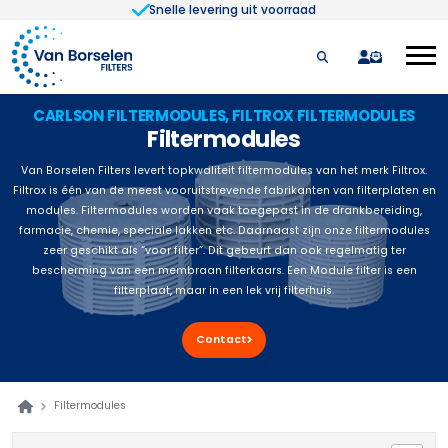
Snelle levering uit voorraad
Ga naar de inhoud
quote
CARLSON FILTERMODULES, FILTROX FILTERMODULES
Filtermodules
Van Borselen Filters levert topkwaliteit filtermodules van het merk Filtrox.
Filtrox is één van de meest vooruitstrevende fabrikanten van filterplaten en
modules. Filtermodules worden vaak toegepast in de drankbereiding,
farmacie, chemie, speciale lakken etc. Daarnaast zijn onze filtermodules
zeer geschikt als “voor filter”. Dit gebeurt dan ook regelmatig ter
bescherming van een membraan filterkaars. Een Module filter is een
filterplaat, maar in een lek vrij filterhuis.
Contact
Filtermodules