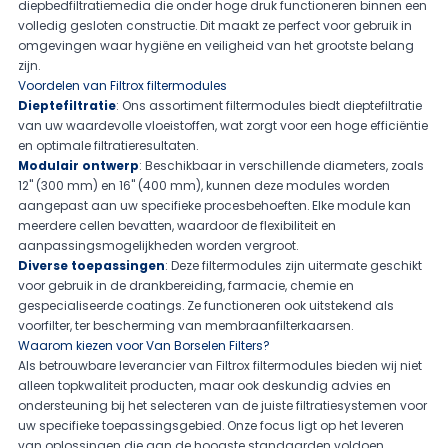
diepbedfiltratiemedia die onder hoge druk functioneren binnen een
volledig gesloten constructie. Dit maakt ze perfect voor gebruik in
omgevingen waar hygiëne en veiligheid van het grootste belang
zijn.
Voordelen van Filtrox filtermodules
Dieptefiltratie
: Ons assortiment filtermodules biedt dieptefiltratie
van uw waardevolle vloeistoffen, wat zorgt voor een hoge efficiëntie
en optimale filtratieresultaten.
Modulair ontwerp
: Beschikbaar in verschillende diameters, zoals
12" (300 mm) en 16" (400 mm), kunnen deze modules worden
aangepast aan uw specifieke procesbehoeften. Elke module kan
meerdere cellen bevatten, waardoor de flexibiliteit en
aanpassingsmogelijkheden worden vergroot.
Diverse toepassingen
: Deze filtermodules zijn uitermate geschikt
voor gebruik in de drankbereiding, farmacie, chemie en
gespecialiseerde coatings. Ze functioneren ook uitstekend als
voorfilter, ter bescherming van membraanfilterkaarsen.
Waarom kiezen voor Van Borselen Filters?
Als betrouwbare leverancier van Filtrox filtermodules bieden wij niet
alleen topkwaliteit producten, maar ook deskundig advies en
ondersteuning bij het selecteren van de juiste filtratiesystemen voor
uw specifieke toepassingsgebied. Onze focus ligt op het leveren
van oplossingen die aan de hoogste standaarden voldoen.