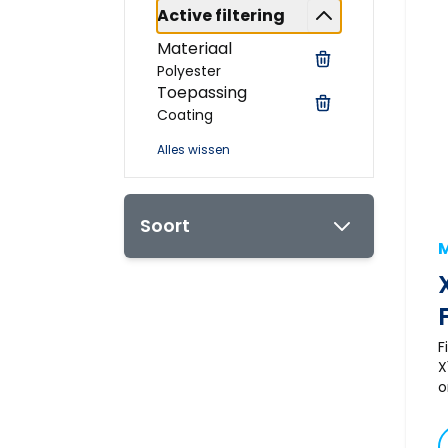
Active filtering
Materiaal
Polyester
Toepassing
Coating
Alles wissen
Soort
F
X
o
f
n
f