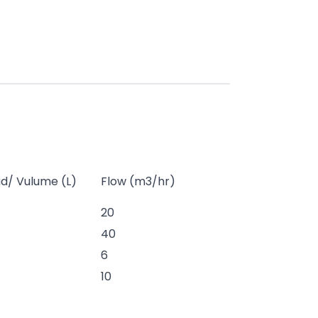
ud/ Vulume (L)
Flow (m3/hr)
20
40
6
10