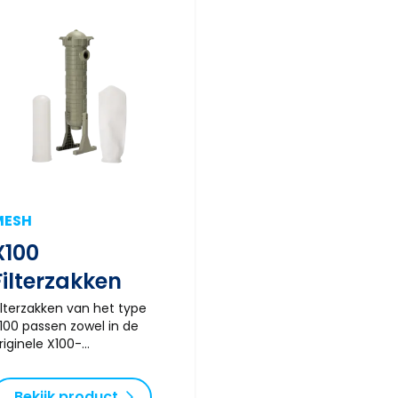
MESH
X100
Filterzakken
ilterzakken van het type
100 passen zowel in de
riginele X100-
ilterbehuizingen als in de
ieuwe VBX100-
Bekijk product
ilterbehuizingen.