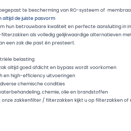
l toegepast te bescherming van RO-systeem of
membraanf
 altijd de juiste pasvorm
 hun betrouwbare kwaliteit en perfecte aansluiting in indu
-filterzakken als volledig gelijkwaardige alternatieven me
an een zak die past én presteert.
riële belasting
ak altijd goed afdicht en bypass wordt voorkomen
h en high-efficiency uitvoeringen
diverse chemische condities
, waterbehandeling, chemie, olie en brandstoffen
nze zakkenfilter / filterzakken kijkt u op filterzakken o