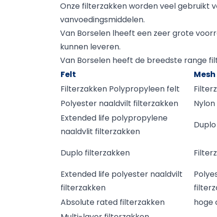
Onze filterzakken worden veel gebruikt voo
vanvoedingsmiddelen.
Van Borselen lheeft een zeer grote voorr
kunnen leveren.
Van Borselen heeft de breedste range fil
Felt
Mesh
Filterzakken Polypropyleen felt
Filte
Polyester naaldvilt filterzakken
Nylon
Extended life polypropylene
Duplo 
naaldvlit filterzakken
Duplo filterzakken
Filte
Extended life polyester naaldvilt
Polyes
filterzakken
filter
Absolute rated filterzakken
hoge c
Multi-layer filterzakken