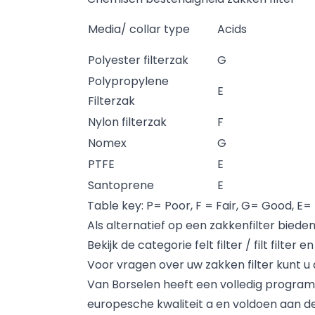
Media/ collar type
Acids
Polyester filterzak
G
Polypropylene
E
Filterzak
Nylon filterzak
F
Nomex
G
PTFE
E
Santoprene
E
Table key: P= Poor, F = Fair, G= Good, E=
Als alternatief op een
zakkenfilter
bieden
Bekijk de categorie
felt filter / filt filter
e
Voor vragen over uw zakken filter kunt u
Van Borselen heeft een volledig programma
europesche kwaliteit a en voldoen aan de 