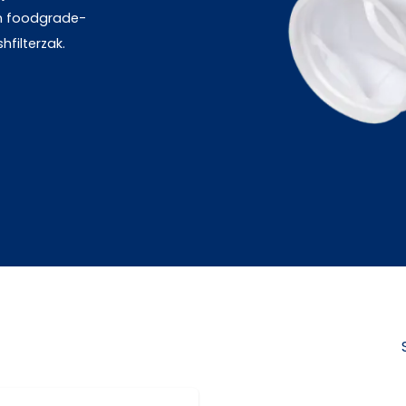
 en foodgrade-
filterzak.