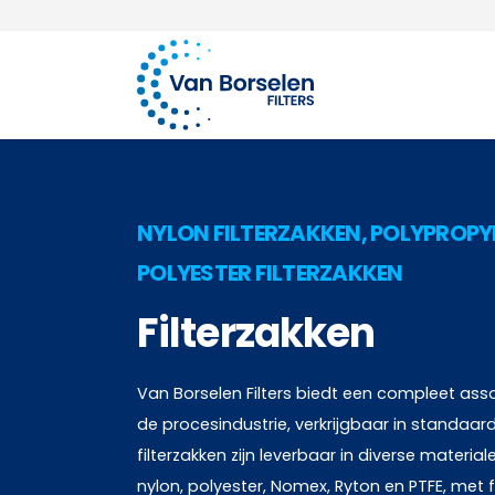
100 jaar ervaring
Ga naar de inhoud
NYLON FILTERZAKKEN, POLYPROPYL
POLYESTER FILTERZAKKEN
Filterzakken
Van Borselen Filters biedt een compleet asso
de procesindustrie, verkrijgbaar in standa
filterzakken zijn leverbaar in diverse materia
nylon, polyester, Nomex, Ryton en PTFE, met f