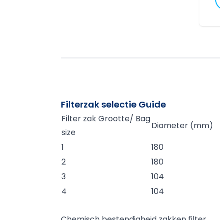
B
v
Filterzak selectie Guide
Filter zak Grootte/ Bag
Diameter (mm)
size
1
180
2
180
3
104
4
104
Chemisch bestendigheid zakken filter