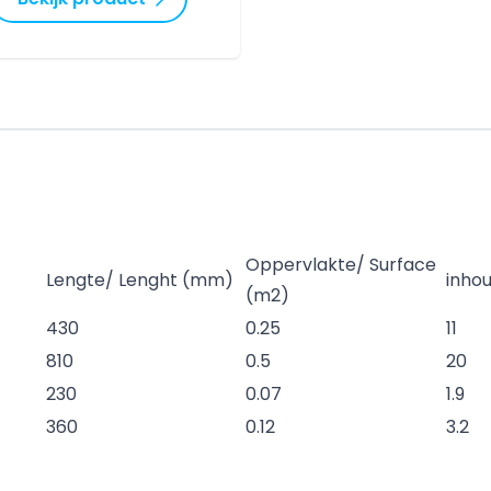
eschikbaar in fijnheden
an 1 μm tot 1550 micron.
Oppervlakte/ Surface
Lengte/ Lenght (mm)
inho
(m2)
430
0.25
11
810
0.5
20
230
0.07
1.9
360
0.12
3.2