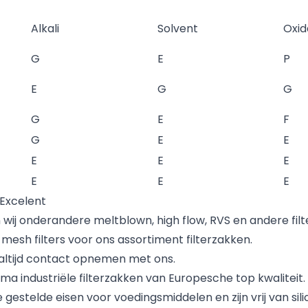
Alkali
Solvent
Oxid
G
E
P
E
G
G
G
E
F
G
E
E
E
E
E
E
E
E
 Excelent
 wij onderandere meltblown, high flow,
RVS
en andere filt
n
mesh filters
voor ons assortiment filterzakken.
 altijd contact opnemen met ons.
 industriële filterzakken van Europesche top kwaliteit. 
gestelde eisen voor voedingsmiddelen en zijn vrij van sil