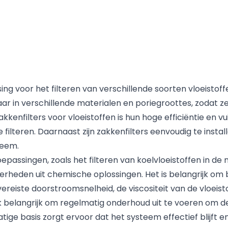
sing voor het filteren van verschillende soorten vloeisto
gbaar in verschillende materialen en poriegroottes, zodat z
kenfilters voor vloeistoffen is hun hoge efficiëntie en vu
 te filteren. Daarnaast zijn zakkenfilters eenvoudig te ins
teem.
toepassingen, zoals het filteren van koelvloeistoffen in d
rheden uit chemische oplossingen. Het is belangrijk om b
reiste doorstroomsnelheid, de viscositeit van de vloeisto
ook belangrijk om regelmatig onderhoud uit te voeren om d
ge basis zorgt ervoor dat het systeem effectief blijft 