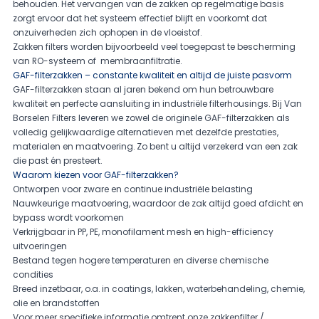
behouden. Het vervangen van de zakken op regelmatige basis
zorgt ervoor dat het systeem effectief blijft en voorkomt dat
onzuiverheden zich ophopen in de vloeistof.
Zakken filters worden bijvoorbeeld veel toegepast te bescherming
van RO-systeem of
membraanfiltratie.
GAF-filterzakken – constante kwaliteit en altijd de juiste pasvorm
GAF-filterzakken staan al jaren bekend om hun betrouwbare
kwaliteit en perfecte aansluiting in industriële filterhousings. Bij Van
Borselen Filters leveren we zowel de originele GAF-filterzakken als
volledig gelijkwaardige alternatieven met dezelfde prestaties,
materialen en maatvoering. Zo bent u altijd verzekerd van een zak
die past én presteert.
Waarom kiezen voor GAF-filterzakken?
Ontworpen voor zware en continue industriële belasting
Nauwkeurige maatvoering, waardoor de zak altijd goed afdicht en
bypass wordt voorkomen
Verkrijgbaar in PP, PE, monofilament mesh en high-efficiency
uitvoeringen
Bestand tegen hogere temperaturen en diverse chemische
condities
Breed inzetbaar, o.a. in coatings, lakken, waterbehandeling, chemie,
olie en brandstoffen
Voor meer specifieke informatie omtrent onze zakkenfilter /