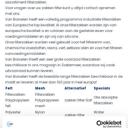
assortiment filterzakken.
Voor vragen over uw zakken filter kunt u altijd contact opnemen
met ons.
Van Borselen heeft een volledig programma industriële filterzakken
van Europesche top kwaliteit. Al onze filterzakken worden zijn van
europesche kwaliteit a en voldoen aan de gestelde eisen voor
voedingsmiddelen en zijn vrij van silicone.
Onze filterzakken worden veel gebruikt voor het filtrerenm van,
chemische vloeistoffen, resins, verf, eetbare oliën en voor het filtreren
vanvoedingsmiddelen.
Van Borselen lheeft een zeer grote voorraad filterzakken
beschikbaar in ons magazijn in Zoetermeer, waardoor wij vaak
uitvoorraad kunnen leveren.
Van Borselen heeft de breedste range filterzakken beschikbaar in de
markt en leveren al meer dan 100 jaar in heel europa!
Felt
Mesh
Alternatief
Specials
Filterzakken
Filterzakken
Olie absorptie
Polypropyleen
Polypropyleen
zakken filter Gaf
filterzakken
felt
mesh
Polyester
Nylon
Water
zakken filter
naaldvilt
monofilament
absorberende
Eaton
filterzakken
filterzakken
filterzakken