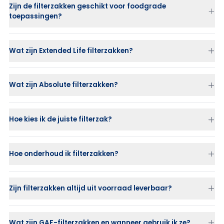
Zijn de filterzakken geschikt voor foodgrade
Mesh (monofilament of multifilament gaas)
: zorgt voor
toepassingen?
oppervlaktefiltratie en is herbruikbaar.
Wat zijn Extended Life filterzakken?
Wat zijn Absolute filterzakken?
Hoe kies ik de juiste filterzak?
Hoe onderhoud ik filterzakken?
Zijn filterzakken altijd uit voorraad leverbaar?
Wat zijn GAF-filterzakken en wanneer gebruik ik ze?