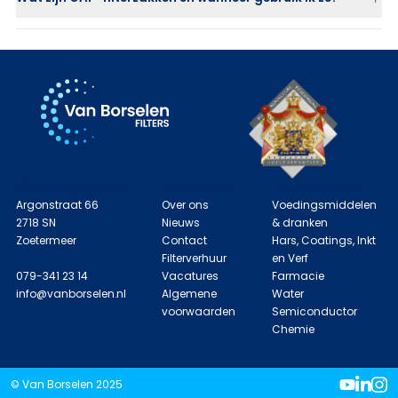
Contactgegevens
Informatie
Toepassingen
Argonstraat 66
Over ons
Voedingsmiddelen
2718 SN
Nieuws
& dranken
Zoetermeer
Contact
Hars, Coatings, Inkt
Filterverhuur
en Verf
079-341 23 14
Vacatures
Farmacie
info@vanborselen.nl
Algemene
Water
voorwaarden
Semiconductor
Chemie
© Van Borselen 2025