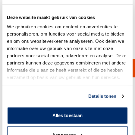
Extended life
polypropylene
Duplo
500 series
Zakken filter FSI
naaldvlit
filterzakken
filterzakken
Deze website maakt gebruik van cookies
filterzakken
We gebruiken cookies om content en advertenties te
Ryton zakfilter
Duplo
Filterzakken
zakken filter Pall
voor hoge
personaliseren, om functies voor social media te bieden
filterzakken
polyester mesh
temperaturen
en om ons websiteverkeer te analyseren. Ook delen we
Extended life
informatie over uw gebruik van onze site met onze
Polyester
polyester
zakfilter op
multifilament
partners voor social media, adverteren en analyse. Deze
naaldvilt
maat gemaakt.
filterzakken
partners kunnen deze gegevens combineren met andere
filterzakken
informatie die u aan ze heeft verstrekt of die ze hebben
Absolute rated
hoge capaciteit
Custom made
filterzakken
filterzakken
filterzakken
verzameld op basis van uw gebruik van hun services.
Thermisch
Multi-layer
gelaste
Link naar
cookieverklaring
filterzakken
filterzakken
Details tonen
Hoge capaciteit
Olie absorptie
filterzakken
filterzakken
Polyester
Alles toestaan
Nylon felt
multifilament
filterzakken
filterzakken
filterzakken
absolute rated