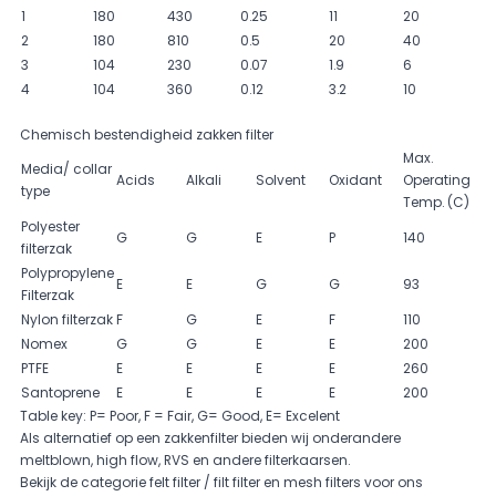
1
180
430
0.25
11
20
2
180
810
0.5
20
40
3
104
230
0.07
1.9
6
4
104
360
0.12
3.2
10
Chemisch bestendigheid zakken filter
Max.
Media/ collar
Acids
Alkali
Solvent
Oxidant
Operating
type
Temp. (C)
Polyester
G
G
E
P
140
filterzak
Polypropylene
E
E
G
G
93
Filterzak
Nylon filterzak
F
G
E
F
110
Nomex
G
G
E
E
200
PTFE
E
E
E
E
260
Santoprene
E
E
E
E
200
Table key: P= Poor, F = Fair, G= Good, E= Excelent
Als alternatief op een
zakkenfilter
bieden wij onderandere
meltblown, high flow,
RVS
en andere filterkaarsen.
Bekijk de categorie
felt filter / filt filter
en
mesh filters
voor ons