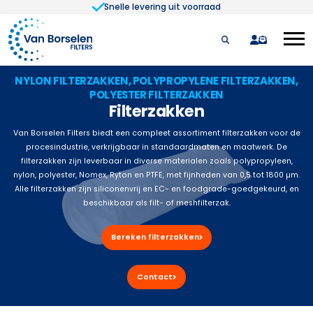
Snelle levering uit voorraad
Ga naar de inhoud
quote
NYLON FILTERZAKKEN, POLYPROPYLENE FILTERZAKKEN,
POLYESTER FILTERZAKKEN
Filterzakken
Van Borselen Filters biedt een compleet assortiment filterzakken voor de
procesindustrie, verkrijgbaar in standaardmaten en maatwerk. De
filterzakken zijn leverbaar in diverse materialen zoals polypropyleen,
nylon, polyester, Nomex, Ryton en PTFE, met fijnheden van 0,5 tot 1800 µm.
Alle filterzakken zijn siliconenvrij en EC- en foodgrade-goedgekeurd, en
beschikbaar als filt- of meshfilterzak.
Bereken filterzakken
Contact