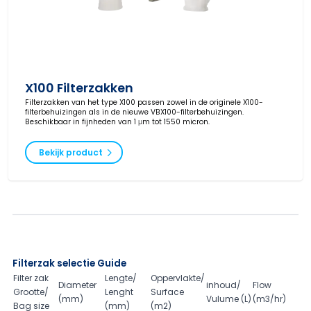
X100 Filterzakken
Filterzakken van het type X100 passen zowel in de originele X100-
filterbehuizingen als in de nieuwe VBX100-filterbehuizingen.
Beschikbaar in fijnheden van 1 μm tot 1550 micron.
Bekijk product
Filterzak selectie Guide
Filter zak
Lengte/
Oppervlakte/
Diameter
inhoud/
Flow
Grootte/
Lenght
Surface
(mm)
Vulume (L)
(m3/hr)
Bag size
(mm)
(m2)