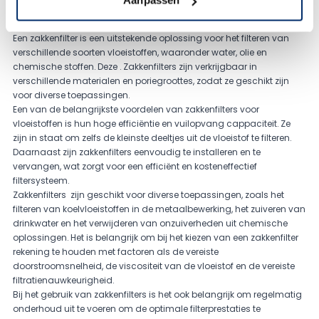
Aanpassen
polypropyleen
filterzakken
Een zakkenfilter is een uitstekende oplossing voor het filteren van
verschillende soorten vloeistoffen, waaronder water, olie en
chemische stoffen. Deze . Zakkenfilters zijn verkrijgbaar in
verschillende materialen en poriegroottes, zodat ze geschikt zijn
voor diverse toepassingen.
Een van de belangrijkste voordelen van zakkenfilters voor
vloeistoffen is hun hoge efficiëntie en vuilopvang cappaciteit. Ze
zijn in staat om zelfs de kleinste deeltjes uit de vloeistof te filteren.
Daarnaast zijn zakkenfilters eenvoudig te installeren en te
vervangen, wat zorgt voor een efficiënt en kosteneffectief
filtersysteem.
Zakkenfilters zijn geschikt voor diverse toepassingen, zoals het
filteren van koelvloeistoffen in de metaalbewerking, het zuiveren van
drinkwater en het verwijderen van onzuiverheden uit chemische
oplossingen. Het is belangrijk om bij het kiezen van een zakkenfilter
rekening te houden met factoren als de vereiste
doorstroomsnelheid, de viscositeit van de vloeistof en de vereiste
filtratienauwkeurigheid.
Bij het gebruik van zakkenfilters is het ook belangrijk om regelmatig
onderhoud uit te voeren om de optimale filterprestaties te