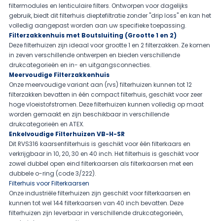
filtermodules en lenticulaire filters. Ontworpen voor dagelijks
gebruik, biedt dit filterhuis dieptefiltratie zonder "drip loss" en kan het
volledig aangepast worden aan uw specifieke toepassing.
Filterzakkenhuis met Boutsluiting (Grootte 1 en 2)
Deze filterhuizen zijn ideaal voor grootte 1 en 2 filterzakken. Ze komen
in zeven verschillende ontwerpen en bieden verschillende
drukcategorieën en in- en uitgangsconnecties.
Meervoudige Filterzakkenhuis
Onze meervoudige variant aan (rvs) filterhuizen kunnen tot 12
filterzakken bevatten in één compact filterhuis, geschikt voor zeer
hoge vloeistofstromen. Deze filterhuizen kunnen volledig op maat
worden gemaakt en zijn beschikbaar in verschillende
drukcategorieën en ATEX.
Enkelvoudige Filterhuizen VB-H-SR
Dit RVS316 kaarsenfilterhuis is geschikt voor één filterkaars en
verkrijgbaar in 10, 20, 30 en 40 inch. Het filterhuis is geschikt voor
zowel dubbel open eind filterkaarsen als filterkaarsen met een
dubbele o-ring (code 3/222).
Filterhuis voor Filterkaarsen
Onze industriële filterhuizen zijn geschikt voor filterkaarsen en
kunnen tot wel 144 filterkaarsen van 40 inch bevatten. Deze
filterhuizen zijn leverbaar in verschillende drukcategorieën,