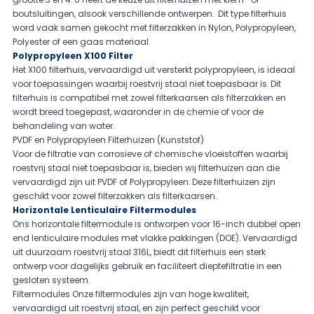
boutsluitingen, alsook verschillende ontwerpen. Dit type filterhuis
word vaak samen gekocht met filterzakken in
Nylon
,
Polypropyleen
,
Polyester
of een
gaas
materiaal.
Polypropyleen X100 Filter
Het X100 filterhuis, vervaardigd uit versterkt polypropyleen, is ideaal
voor toepassingen waarbij roestvrij staal niet toepasbaar is. Dit
filterhuis is compatibel met zowel filterkaarsen als filterzakken en
wordt breed toegepast, waaronder in de chemie of voor de
behandeling van water.
PVDF en Polypropyleen Filterhuizen (Kunststof)
Voor de filtratie van corrosieve of chemische vloeistoffen waarbij
roestvrij staal niet toepasbaar is, bieden wij filterhuizen aan die
vervaardigd zijn uit PVDF of Polypropyleen. Deze filterhuizen zijn
geschikt voor zowel filterzakken als filterkaarsen.
Horizontale Lenticulaire Filtermodules
Ons horizontale filtermodule is ontworpen voor 16-inch dubbel open
end lenticulaire modules met vlakke pakkingen (DOE). Vervaardigd
uit duurzaam roestvrij staal 316L, biedt dit filterhuis een sterk
ontwerp voor dagelijks gebruik en faciliteert dieptefiltratie in een
gesloten systeem.
Filtermodules Onze filtermodules zijn van hoge kwaliteit,
vervaardigd uit roestvrij staal, en zijn perfect geschikt voor