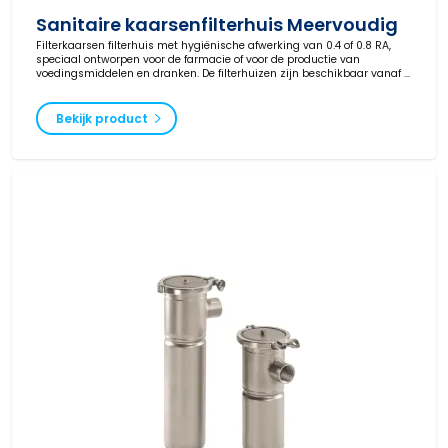
Sanitaire kaarsenfilterhuis Meervoudig
Filterkaarsen filterhuis met hygiënische afwerking van 0.4 of 0.8 RA,
speciaal ontworpen voor de farmacie of voor de productie van
voedingsmiddelen en dranken. De filterhuizen zijn beschikbaar vanaf 3
filterkaarsen tot 144 stuks in verschillende lengtes tot 40 inch. Naast de
keuze voor het aantal filterkaarsen is er ook veel keuze in materialen,
drukklassen en aansluitingen.
Bekijk product