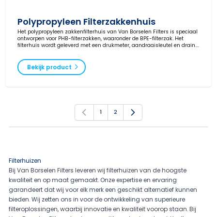
Polypropyleen Filterzakkenhuis
Het polypropyleen zakkenfilterhuis van Van Borselen Filters is speciaal
ontworpen voor PHB-filterzakken, waaronder de BPE-filterzak. Het
filterhuis wordt geleverd met een drukmeter, aandraaisleutel en drain.
Let op: standaard filterzakken passen niet in dit model. Ideaal voor
toepassingen in waterbehandeling, chemie en olie- en gasindustrie.
Bekijk product
1
2
U lees momenteel pagina
Pagina
Filterhuizen
Bij Van Borselen Filters leveren wij filterhuizen van de hoogste
kwaliteit en op maat gemaakt. Onze expertise en ervaring
garandeert dat wij voor elk merk een geschikt alternatief kunnen
bieden. Wij zetten ons in voor de ontwikkeling van superieure
filteroplossingen, waarbij innovatie en kwaliteit voorop staan. Bij