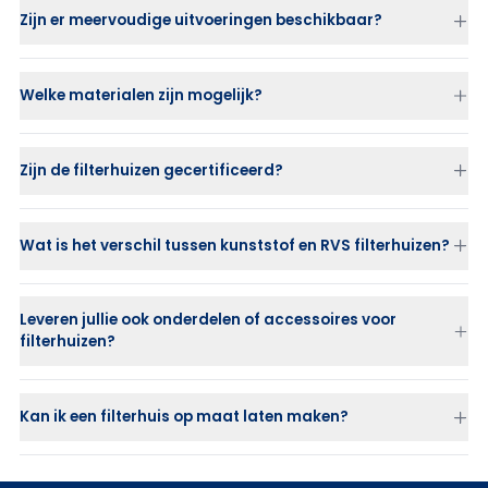
Zijn er meervoudige uitvoeringen beschikbaar?
Welke materialen zijn mogelijk?
Zijn de filterhuizen gecertificeerd?
Wat is het verschil tussen kunststof en RVS filterhuizen?
RVS filterhuizen
zijn sterk, duurzaam en geschikt voor hoge
drukken.
Leveren jullie ook onderdelen of accessoires voor
Kunststof filterhuizen (PP of PVDF)
zijn ideaal bij corrosieve of
filterhuizen?
chemische vloeistoffen waar RVS niet toepasbaar is.
Kan ik een filterhuis op maat laten maken?