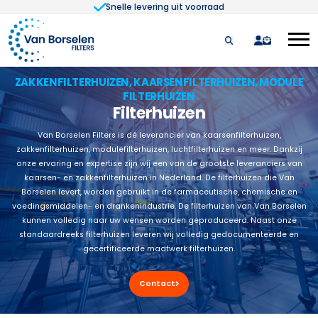
Snelle levering uit voorraad
Ga naar de inhoud
quote
ZAKKENFILTERHUIZEN, KAARSENFILTERHUIZEN, MODULE
FILTERHUIZEN
Filterhuizen
Van Borselen Filters is dé leverancier van kaarsenfilterhuizen,
zakkenfilterhuizen, modulefilterhuizen, luchtfilterhuizen en meer. Dankzij
onze ervaring en expertise zijn wij een van de grootste leveranciers van
kaarsen- en zakkenfilterhuizen in Nederland. De filterhuizen die Van
Borselen levert, worden gebruikt in de farmaceutische, chemische en
voedingsmiddelen- en drankenindustrie. De filterhuizen van Van Borselen
kunnen volledig naar uw wensen worden geproduceerd. Naast onze
standaardreeks filterhuizen leveren wij volledig gedocumenteerde en
gecertificeerde maatwerk filterhuizen.
Contact