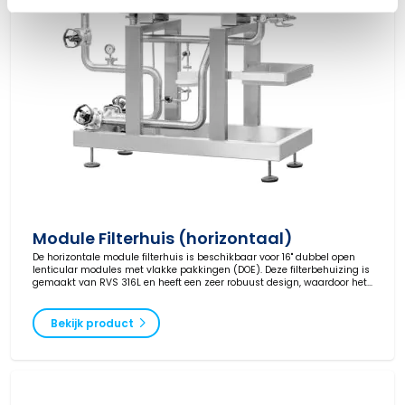
Module Filterhuis (horizontaal)
De horizontale module filterhuis is beschikbaar voor 16" dubbel open
lenticular modules met vlakke pakkingen (DOE). Deze filterbehuizing is
gemaakt van RVS 316L en heeft een zeer robuust design, waardoor het
geschikt is voor dagelijks gebruik. Het gesloten systeem maakt
dieptefiltratie mogelijk in een gesloten systeem.
Bekijk product