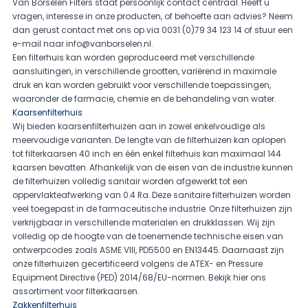
Van Borselen Filters staat persoonlijk contact centraal. Heeft u
vragen, interesse in onze producten, of behoefte aan advies? Neem
dan gerust contact met ons op via 0031 (0)79 34 123 14 of stuur een
e-mail naar
info@vanborselen.nl
.
Een filterhuis kan worden geproduceerd met verschillende
aansluitingen, in verschillende grootten, variërend in maximale
druk en kan worden gebruikt voor verschillende toepassingen,
waaronder de farmacie, chemie en de behandeling van water.
Kaarsenfilterhuis
Wij bieden kaarsenfilterhuizen aan in zowel enkelvoudige als
meervoudige varianten. De lengte van de filterhuizen kan oplopen
tot filterkaarsen 40 inch en één enkel filterhuis kan maximaal 144
kaarsen bevatten. Afhankelijk van de eisen van de industrie kunnen
de filterhuizen volledig sanitair worden afgewerkt tot een
oppervlakteafwerking van 0.4 Ra. Deze sanitaire filterhuizen worden
veel toegepast in de farmaceutische industrie. Onze filterhuizen zijn
verkrijgbaar in verschillende materialen en drukklassen. Wij zijn
volledig op de hoogte van de toenemende technische eisen van
ontwerpcodes zoals ASME VIII, PD5500 en EN13445. Daarnaast zijn
onze filterhuizen gecertificeerd volgens de ATEX- en Pressure
Equipment Directive (PED) 2014/68/EU-normen. Bekijk hier ons
assortiment voor
filterkaarsen
.
Zakkenfilterhuis