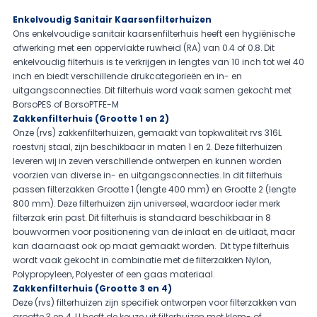
Enkelvoudig Sanitair Kaarsenfilterhuizen
Ons enkelvoudige sanitair kaarsenfilterhuis heeft een hygiënische
afwerking met een oppervlakte ruwheid (RA) van 0.4 of 0.8. Dit
enkelvoudig filterhuis is te verkrijgen in lengtes van 10 inch tot wel 40
inch en biedt verschillende drukcategorieën en in- en
uitgangsconnecties. Dit filterhuis word vaak samen gekocht met
BorsoPES
of
BorsoPTFE-M
Zakkenfilterhuis (Grootte 1 en 2)
Onze (rvs) zakkenfilterhuizen, gemaakt van topkwaliteit rvs 316L
roestvrij staal, zijn beschikbaar in maten 1 en 2. Deze filterhuizen
leveren wij in zeven verschillende ontwerpen en kunnen worden
voorzien van diverse in- en uitgangsconnecties. In dit filterhuis
passen filterzakken Grootte 1 (lengte 400 mm) en Grootte 2 (lengte
800 mm). Deze filterhuizen zijn universeel, waardoor ieder merk
filterzak erin past. Dit filterhuis is standaard beschikbaar in
8
bouwvormen
voor positionering van de inlaat en de uitlaat, maar
kan daarnaast ook op maat gemaakt worden. Dit type filterhuis
wordt vaak gekocht in combinatie met de filterzakken
Nylon
,
Polypropyleen
,
Polyester
of een
gaas
materiaal.
Zakkenfilterhuis (Grootte 3 en 4)
Deze (rvs) filterhuizen zijn specifiek ontworpen voor filterzakken van
grootte 3 en 4. U heeft de keuze uit filterhuizen met klem- of