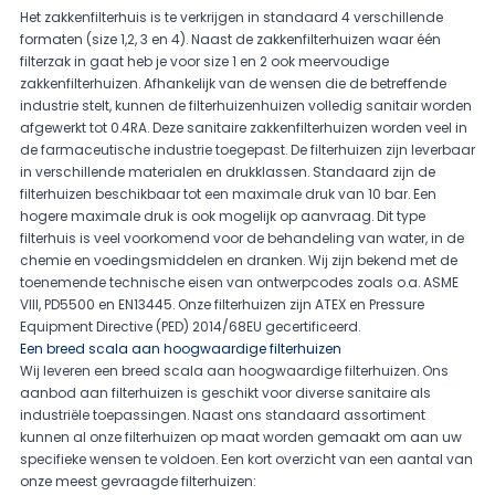
Het zakkenfilterhuis is te verkrijgen in standaard 4 verschillende
formaten (size 1,2, 3 en 4). Naast de zakkenfilterhuizen waar één
filterzak in gaat heb je voor size 1 en 2 ook meervoudige
zakkenfilterhuizen. Afhankelijk van de wensen die de betreffende
industrie stelt, kunnen de filterhuizenhuizen volledig sanitair worden
afgewerkt tot 0.4RA. Deze sanitaire zakkenfilterhuizen worden veel in
de farmaceutische industrie toegepast. De filterhuizen zijn leverbaar
in verschillende materialen en drukklassen. Standaard zijn de
filterhuizen beschikbaar tot een maximale druk van 10 bar. Een
hogere maximale druk is ook mogelijk op aanvraag. Dit type
filterhuis is veel voorkomend voor de behandeling van water, in de
chemie en voedingsmiddelen en dranken. Wij zijn bekend met de
toenemende technische eisen van ontwerpcodes zoals o.a. ASME
VIII, PD5500 en EN13445. Onze filterhuizen zijn ATEX en Pressure
Equipment Directive (PED) 2014/68EU gecertificeerd.
Een breed scala aan hoogwaardige filterhuizen
Wij leveren een breed scala aan hoogwaardige filterhuizen. Ons
aanbod aan filterhuizen is geschikt voor diverse sanitaire als
industriële toepassingen. Naast ons standaard assortiment
kunnen al onze filterhuizen op maat worden gemaakt om aan uw
specifieke wensen te voldoen. Een kort overzicht van een aantal van
onze meest gevraagde filterhuizen: