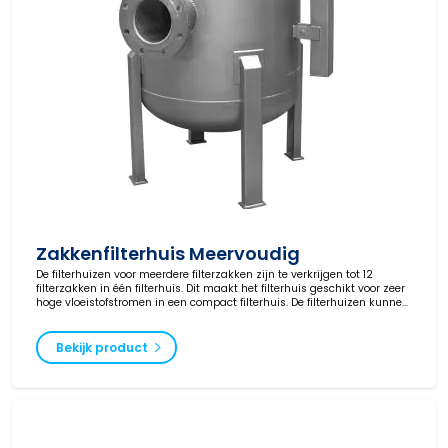
Zakkenfilterhuis Meervoudig
De filterhuizen voor meerdere filterzakken zijn te verkrijgen tot 12
filterzakken in één filterhuis. Dit maakt het filterhuis geschikt voor zeer
hoge vloeistofstromen in een compact filterhuis. De filterhuizen kunnen
naar wens worden geproduceerd en worden geleverd in verschillende
drukklassen en met ATEX-certificering.
Bekijk product