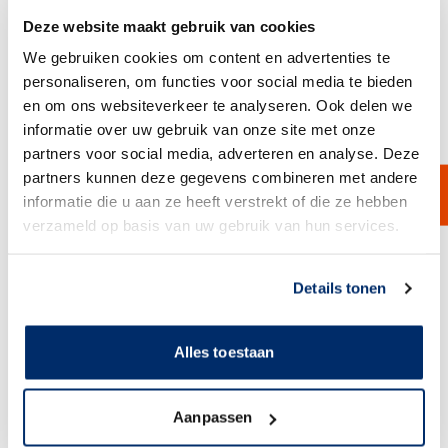
Deze website maakt gebruik van cookies
We gebruiken cookies om content en advertenties te
personaliseren, om functies voor social media te bieden
en om ons websiteverkeer te analyseren. Ook delen we
informatie over uw gebruik van onze site met onze
Kunststof filterkaarsenhuizen
partners voor social media, adverteren en analyse. Deze
Voor toepassingen waar corrosieve of chemische vloeistoffen gefilterd
partners kunnen deze gegevens combineren met andere
worden en waar RVS niet geschikt is, leveren wij PVDF of polypropyleen
filterkaarsen filterhuizen.
informatie die u aan ze heeft verstrekt of die ze hebben
verzameld op basis van uw gebruik van hun services.
Bekijk product
Link naar
cookieverklaring
Details tonen
Alles toestaan
Aanpassen