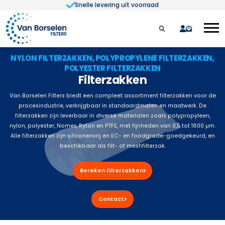
Snelle levering uit voorraad
Ga naar de inhoud
quote
NYLON FILTERZAKKEN, POLYPROPYLENE FILTERZAKKEN,
POLYESTER FILTERZAKKEN
Filterzakken
Van Borselen Filters biedt een compleet assortiment filterzakken voor de
procesindustrie, verkrijgbaar in standaardmaten en maatwerk. De
filterzakken zijn leverbaar in diverse materialen zoals polypropyleen,
nylon, polyester, Nomex, Ryton en PTFE, met fijnheden van 0,5 tot 1800 µm.
Alle filterzakken zijn siliconenvrij en EC- en foodgrade-goedgekeurd, en
beschikbaar als filt- of meshfilterzak.
Bereken filterzakken
Contact