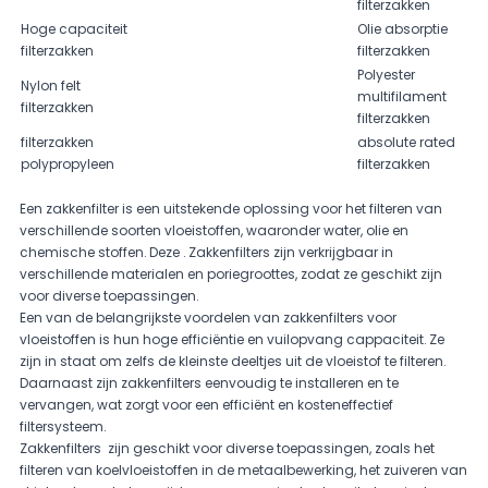
filterzakken
Hoge capaciteit
Olie absorptie
filterzakken
filterzakken
Polyester
Nylon felt
multifilament
filterzakken
filterzakken
filterzakken
absolute rated
polypropyleen
filterzakken
Een zakkenfilter is een uitstekende oplossing voor het filteren van
verschillende soorten vloeistoffen, waaronder water, olie en
chemische stoffen. Deze . Zakkenfilters zijn verkrijgbaar in
verschillende materialen en poriegroottes, zodat ze geschikt zijn
voor diverse toepassingen.
Een van de belangrijkste voordelen van zakkenfilters voor
vloeistoffen is hun hoge efficiëntie en vuilopvang cappaciteit. Ze
zijn in staat om zelfs de kleinste deeltjes uit de vloeistof te filteren.
Daarnaast zijn zakkenfilters eenvoudig te installeren en te
vervangen, wat zorgt voor een efficiënt en kosteneffectief
filtersysteem.
Zakkenfilters zijn geschikt voor diverse toepassingen, zoals het
filteren van koelvloeistoffen in de metaalbewerking, het zuiveren van