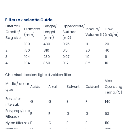
Filterzak selectie Guide
Filter zak
Lengte/
Oppervlakte/
Diameter
inhoud/
Flow
Grootte/
Lenght
Surface
(mm)
Vulume (L)
(m3/hr)
Bag size
(mm)
(m2)
1
180
430
0.25
11
20
2
180
810
0.5
20
40
3
104
230
0.07
1.9
6
4
104
360
0.12
3.2
10
Chemisch bestendigheid zakken filter
Max.
Media/ collar
Acids
Alkali
Solvent
Oxidant
Operating
type
Temp. (C)
Polyester
G
G
E
P
140
filterzak
Polypropylene
E
E
G
G
93
Filterzak
Nylon filterzak
F
G
E
F
110