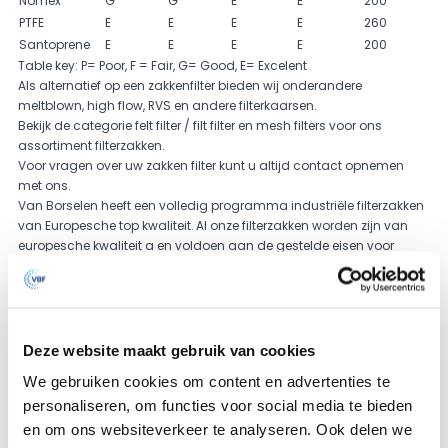
Nomex
G
G
E
E
200
PTFE
E
E
E
E
260
Santoprene
E
E
E
E
200
Table key: P= Poor, F = Fair, G= Good, E= Excelent
Als alternatief op een
zakkenfilter
bieden wij onderandere
meltblown, high flow,
RVS
en andere filterkaarsen.
Bekijk de categorie
felt filter / filt filter
en
mesh filters
voor ons
assortiment filterzakken.
Voor vragen over uw zakken filter kunt u altijd contact opnemen
met ons.
Van Borselen heeft een volledig programma industriële filterzakken
van Europesche top kwaliteit. Al onze filterzakken worden zijn van
europesche kwaliteit a en voldoen aan de gestelde eisen voor
voedingsmiddelen en zijn vrij van silicone.
Onze filterzakken worden veel gebruikt voor het filtrerenm van,
chemische vloeistoffen, resins, verf, eetbare oliën en voor het filtreren
vanvoedingsmiddelen.
Van Borselen lheeft een zeer grote voorraad filterzakken
Deze website maakt gebruik van cookies
beschikbaar in ons magazijn in Zoetermeer, waardoor wij vaak
We gebruiken cookies om content en advertenties te
uitvoorraad kunnen leveren.
personaliseren, om functies voor social media te bieden
Van Borselen heeft de breedste range filterzakken beschikbaar in de
markt en leveren al meer dan 100 jaar in heel europa!
en om ons websiteverkeer te analyseren. Ook delen we
Felt
Mesh
Alternatief
Specials