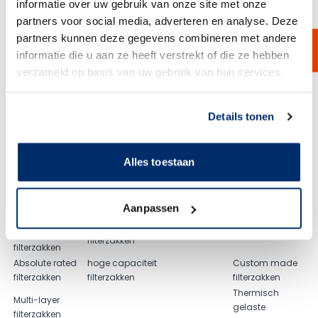
informatie over uw gebruik van onze site met onze
Filterzakken
Filterzakken
partners voor social media, adverteren en analyse. Deze
Olie absorptie
Polypropyleen
Polypropyleen
zakken filter Gaf
filterzakken
partners kunnen deze gegevens combineren met andere
felt
mesh
informatie die u aan ze heeft verstrekt of die ze hebben
Polyester
Nylon
Water
zakken filter
verzameld op basis van uw gebruik van hun services.
naaldvilt
monofilament
absorberende
Eaton
filterzakken
filterzakken
filterzakken
Extended life
Link naar
cookieverklaring
Details tonen
polypropylene
Duplo
500 series
Zakken filter FSI
naaldvlit
filterzakken
filterzakken
filterzakken
Ryton zakfilter
Alles toestaan
Duplo
Filterzakken
zakken filter Pall
voor hoge
filterzakken
polyester mesh
temperaturen
Extended life
Aanpassen
Polyester
polyester
zakfilter op
multifilament
naaldvilt
maat gemaakt.
filterzakken
filterzakken
Absolute rated
hoge capaciteit
Custom made
filterzakken
filterzakken
filterzakken
Thermisch
Multi-layer
gelaste
filterzakken