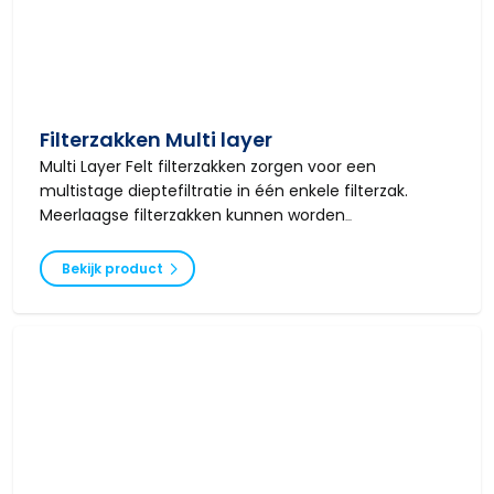
Filterzakken Multi layer
Multi Layer Felt filterzakken zorgen voor een
multistage dieptefiltratie in één enkele filterzak.
Meerlaagse filterzakken kunnen worden
geproduceerd met 2 of 3 lagen polypropyleen of
polyester materiaal.
Bekijk product