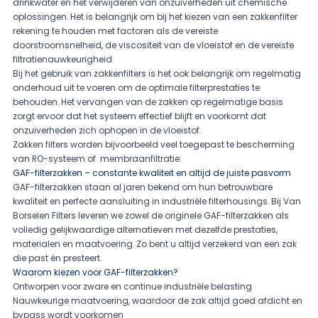
drinkwater en het verwijderen van onzuiverheden uit chemische
oplossingen. Het is belangrijk om bij het kiezen van een zakkenfilter
rekening te houden met factoren als de vereiste
doorstroomsnelheid, de viscositeit van de vloeistof en de vereiste
filtratienauwkeurigheid.
Bij het gebruik van zakkenfilters is het ook belangrijk om regelmatig
onderhoud uit te voeren om de optimale filterprestaties te
behouden. Het vervangen van de zakken op regelmatige basis
zorgt ervoor dat het systeem effectief blijft en voorkomt dat
onzuiverheden zich ophopen in de vloeistof.
Zakken filters worden bijvoorbeeld veel toegepast te bescherming
van RO-systeem of
membraanfiltratie.
GAF-filterzakken – constante kwaliteit en altijd de juiste pasvorm
GAF-filterzakken staan al jaren bekend om hun betrouwbare
kwaliteit en perfecte aansluiting in industriële filterhousings. Bij Van
Borselen Filters leveren we zowel de originele GAF-filterzakken als
volledig gelijkwaardige alternatieven met dezelfde prestaties,
materialen en maatvoering. Zo bent u altijd verzekerd van een zak
die past én presteert.
Waarom kiezen voor GAF-filterzakken?
Ontworpen voor zware en continue industriële belasting
Nauwkeurige maatvoering, waardoor de zak altijd goed afdicht en
bypass wordt voorkomen