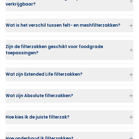
verkrijgbaar?
Wat is het verschil tussen felt- en meshfilterzakken?
Felt (naaldvilt)
: biedt dieptefiltratie met hoge
vuilopnamecapaciteit.
Zijn de filterzakken geschikt voor foodgrade
Mesh (monofilament of multifilament gaas)
: zorgt voor
toepassingen?
oppervlaktefiltratie en is herbruikbaar.
Wat zijn Extended Life filterzakken?
Wat zijn Absolute filterzakken?
Hoe kies ik de juiste filterzak?
Hoe onderhoud ik filterzakken?