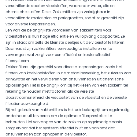
verschillende soorten vloeistoffen, waaronder water, olie en
chemische stoffen. Deze . Zakkenfilters zijn verkrijgbaar in
verschillende materialen en poriegroottes, zodat ze geschikt zijn
voor diverse toepassingen.
Een van de belangrijkste voordelen van zakkenfilters voor
vloeistoffen is hun hoge efficiëntie en vuilopvang cappaciteit. Ze
zijn in staat om zelfs de kleinste deeltjes uit de vloeistof te filteren.
Daarnaast zijn zakkenfilters eenvoudig te installeren en te
vervangen, wat zorgt voor een efficiënt en kosteneffectief
filtersysteem.
Zakkenfilters zijn geschikt voor diverse toepassingen, zoals het
filteren van koelvloeistoffen in de metaalbewerking, het zuiveren van
drinkwater en het verwijderen van onzuiverheden uit chemische
oplossingen. Het is belangrijk om bij het kiezen van een zakkenfilter
rekening te houden met factoren als de vereiste
doorstroomsnelheid, de viscositeit van de vloeistof en de vereiste
filtratienauwkeurigheid.
Bij het gebruik van zakkenfilters is het ook belangrijk om regelmatig
onderhoud uit te voeren om de optimale filterprestaties te
behouden. Het vervangen van de zakken op regelmatige basis
zorgt ervoor dat het systeem effectief blijft en voorkomt dat
onzuiverheden zich ophopen in de vloeistof.