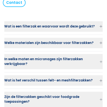
Contact
Wat is een filterzak en waarvoor wordt deze gebruikt?
Welke materialen zijn beschikbaar voor filterzakken?
In welke maten en micronages zijn filterzakken
verkrijgbaar?
Wat is het verschil tussen felt- en meshfilterzakken?
Felt (naaldvilt)
: biedt dieptefiltratie met hoge
vuilopnamecapaciteit.
Zijn de filterzakken geschikt voor foodgrade
Mesh (monofilament of multifilament gaas)
: zorgt voor
toepassingen?
oppervlaktefiltratie en is herbruikbaar.