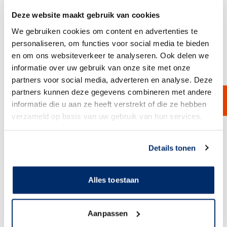
Deze website maakt gebruik van cookies
We gebruiken cookies om content en advertenties te
personaliseren, om functies voor social media te bieden
en om ons websiteverkeer te analyseren. Ook delen we
Filterzakken Nylon mesh
informatie over uw gebruik van onze site met onze
Nylon filterzakken, gemaakt van gaasmateriaal, zijn verkrijgbaar in
partners voor social media, adverteren en analyse. Deze
vier verschillende maten en met fijnheden van 1 tot 1550 micron.
partners kunnen deze gegevens combineren met andere
informatie die u aan ze heeft verstrekt of die ze hebben
Bekijk product
verzameld op basis van uw gebruik van hun services.
Link naar
cookieverklaring
Details tonen
Alles toestaan
Aanpassen