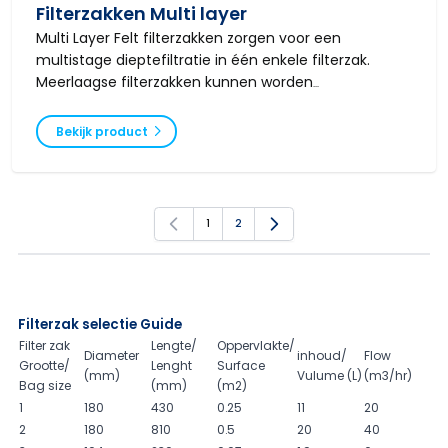
Filterzakken Multi layer
Multi Layer Felt filterzakken zorgen voor een
multistage dieptefiltratie in één enkele filterzak.
Meerlaagse filterzakken kunnen worden
geproduceerd met 2 of 3 lagen polypropyleen of
polyester materiaal.
Bekijk product
1
2
U lees momenteel pagina
Pagina
Filterzak selectie Guide
Filter zak
Lengte/
Oppervlakte/
Diameter
inhoud/
Flow
Grootte/
Lenght
Surface
(mm)
Vulume (L)
(m3/hr)
Bag size
(mm)
(m2)
1
180
430
0.25
11
20
2
180
810
0.5
20
40