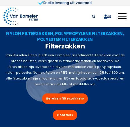
Snelle levering uit voorraad
Ga naar de inhoud
quote
NYLON FILTERZAKKEN, POLYPROPYLENE FILTERZAKKEN,
POLYESTER FILTERZAKKEN
Filterzakken
Van Borselen Filters biedt een compleet assortiment filterzakken voor de
procesindustrie, verkrijgbaar in standaardmaten en maatwerk. De
filterzakken zijn leverbaar in diverse materialen zoals polypropyleen,
nylon, polyester, Nomex, Ryton en PTFE, met fijnheden van 0,5 tot 1800 µm.
Alle filterzakken zijn siliconenvrij en EC- en foodgrade-goedgekeurd, en
beschikbaar als filt- of meshfilterzak.
Bereken filterzakken
Contact