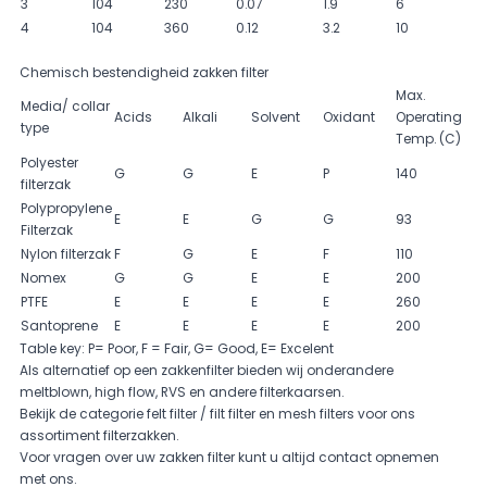
3
104
230
0.07
1.9
6
4
104
360
0.12
3.2
10
Chemisch bestendigheid zakken filter
Max.
Media/ collar
Acids
Alkali
Solvent
Oxidant
Operating
type
Temp. (C)
Polyester
G
G
E
P
140
filterzak
Polypropylene
E
E
G
G
93
Filterzak
Nylon filterzak
F
G
E
F
110
Nomex
G
G
E
E
200
PTFE
E
E
E
E
260
Santoprene
E
E
E
E
200
Table key: P= Poor, F = Fair, G= Good, E= Excelent
Als alternatief op een
zakkenfilter
bieden wij onderandere
meltblown, high flow,
RVS
en andere filterkaarsen.
Bekijk de categorie
felt filter / filt filter
en
mesh filters
voor ons
assortiment filterzakken.
Voor vragen over uw zakken filter kunt u altijd contact opnemen
met ons.