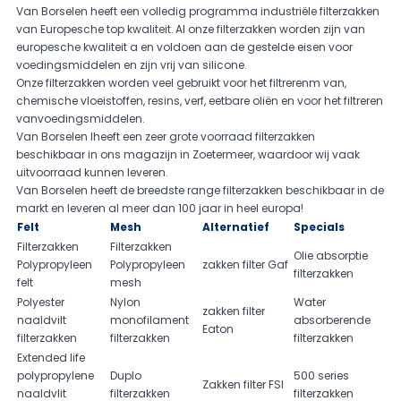
Van Borselen heeft een volledig programma industriële filterzakken
van Europesche top kwaliteit. Al onze filterzakken worden zijn van
europesche kwaliteit a en voldoen aan de gestelde eisen voor
voedingsmiddelen en zijn vrij van silicone.
Onze filterzakken worden veel gebruikt voor het filtrerenm van,
chemische vloeistoffen, resins, verf, eetbare oliën en voor het filtreren
vanvoedingsmiddelen.
Van Borselen lheeft een zeer grote voorraad filterzakken
beschikbaar in ons magazijn in Zoetermeer, waardoor wij vaak
uitvoorraad kunnen leveren.
Van Borselen heeft de breedste range filterzakken beschikbaar in de
markt en leveren al meer dan 100 jaar in heel europa!
Felt
Mesh
Alternatief
Specials
Filterzakken
Filterzakken
Olie absorptie
Polypropyleen
Polypropyleen
zakken filter Gaf
filterzakken
felt
mesh
Polyester
Nylon
Water
zakken filter
naaldvilt
monofilament
absorberende
Eaton
filterzakken
filterzakken
filterzakken
Extended life
polypropylene
Duplo
500 series
Zakken filter FSI
naaldvlit
filterzakken
filterzakken