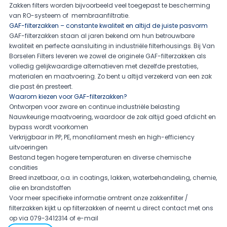
Zakken filters worden bijvoorbeeld veel toegepast te bescherming
van RO-systeem of
membraanfiltratie.
GAF-filterzakken – constante kwaliteit en altijd de juiste pasvorm
GAF-filterzakken staan al jaren bekend om hun betrouwbare
kwaliteit en perfecte aansluiting in industriële filterhousings. Bij Van
Borselen Filters leveren we zowel de originele GAF-filterzakken als
volledig gelijkwaardige alternatieven met dezelfde prestaties,
materialen en maatvoering. Zo bent u altijd verzekerd van een zak
die past én presteert.
Waarom kiezen voor GAF-filterzakken?
Ontworpen voor zware en continue industriële belasting
Nauwkeurige maatvoering, waardoor de zak altijd goed afdicht en
bypass wordt voorkomen
Verkrijgbaar in PP, PE, monofilament mesh en high-efficiency
uitvoeringen
Bestand tegen hogere temperaturen en diverse chemische
condities
Breed inzetbaar, o.a. in coatings, lakken, waterbehandeling, chemie,
olie en brandstoffen
Voor meer specifieke informatie omtrent onze zakkenfilter /
filterzakken kijkt u op filterzakken of neemt u direct contact met ons
op via
079-3412314 of
e-mail