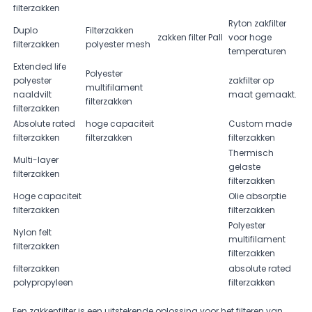
filterzakken
Ryton zakfilter
Duplo
Filterzakken
zakken filter Pall
voor hoge
filterzakken
polyester mesh
temperaturen
Extended life
Polyester
polyester
zakfilter op
multifilament
naaldvilt
maat gemaakt.
filterzakken
filterzakken
Absolute rated
hoge capaciteit
Custom made
filterzakken
filterzakken
filterzakken
Thermisch
Multi-layer
gelaste
filterzakken
filterzakken
Hoge capaciteit
Olie absorptie
filterzakken
filterzakken
Polyester
Nylon felt
multifilament
filterzakken
filterzakken
filterzakken
absolute rated
polypropyleen
filterzakken
Een zakkenfilter is een uitstekende oplossing voor het filteren van