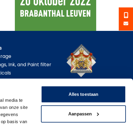
s
erage
gs, Ink, and Paint filter
icals
tor
Alles toestaan
al media te
van onze site
Aanpassen
 gegevens
 op basis van