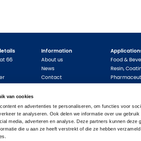
etails
Information
Application
at 66
About us
Food & Bev
News
Resin, Coatin
er
Contact
Pharmaceut
Terms and conditions
Water
 14
Filter rental
Semiconduc
ik van cookies
orselen.nl
Chemical
ontent en advertenties te personaliseren, om functies voor soci
erkeer te analyseren. Ook delen we informatie over uw gebruik 
cial media, adverteren en analyse. Deze partners kunnen deze
ormatie die u aan ze heeft verstrekt of die ze hebben verzameld
es.