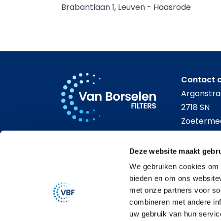
Brabantlaan 1, Leuven - Haasrode
Contact d
Argonstra
2718 SN
Zoeterme
079-341 23
Deze website maakt gebru
info@vanb
We gebruiken cookies om c
bieden en om ons websitev
met onze partners voor so
combineren met andere inf
© Van Borselen 2025
uw gebruik van hun servic