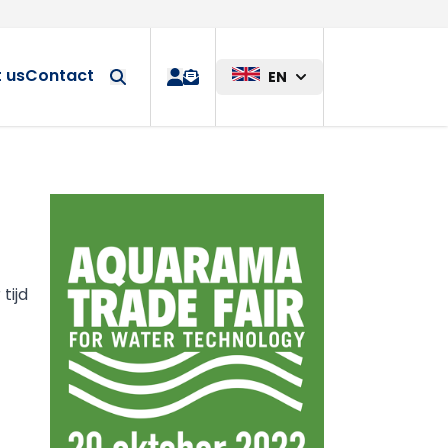
Custom solution
 us
Contact
EN
quote
tijd