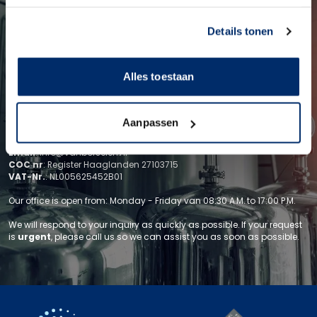
Link naar
cookieverklaring
CONTACT DETAILS
Details tonen
Get in touch
Alles toestaan
If you would like to receive any additional or specific information
about our product range, or if you would like one of our account
managers to visit you, please do not hesitate to contact us.
Aanpassen
Phone
:
079-341 23 14
Visiting address
: Argonstraat 66, 2718 SN, Zoetermeer
Email
:
info@vanborselen.nl
COC nr
: Register Haaglanden 27103715
VAT-Nr.
: NL005625452B01
Our office is open from: Monday - Friday van 08:30 A.M. to 17:00 P.M.
We will respond to your inquiry as quickly as possible. If your request
is
urgent
, please call us so we can assist you as soon as possible.