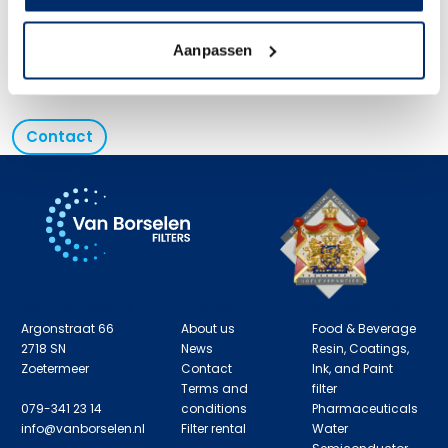
View Product
Aanpassen
Contact
Contact details
Information
Applications
Argonstraat 66
About us
Food & Beverage
2718 SN
News
Resin, Coatings,
Zoetermeer
Contact
Ink, and Paint
Terms and
filter
079-341 23 14
conditions
Pharmaceuticals
info@vanborselen.nl
Filter rental
Water