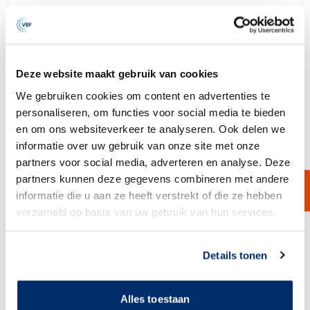
Deze website maakt gebruik van cookies
We gebruiken cookies om content en advertenties te
personaliseren, om functies voor social media te bieden
en om ons websiteverkeer te analyseren. Ook delen we
informatie over uw gebruik van onze site met onze
partners voor social media, adverteren en analyse. Deze
partners kunnen deze gegevens combineren met andere
informatie die u aan ze heeft verstrekt of die ze hebben
verzameld op basis van uw gebruik van hun services.
BorsoPES-JM
Link naar
cookieverklaring
Details tonen
A full range of junior-style hydrophobic PTFE membrane filter
cartridges. The hydrophobic membrane makes the filter ideally suited
for the sterile filtration of gases and air.
Alles toestaan